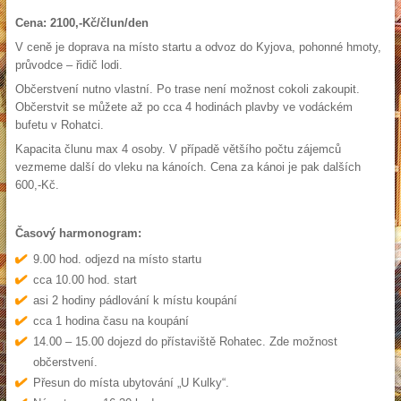
Cena: 2100,-Kč/člun/den
V ceně je doprava na místo startu a odvoz do Kyjova, pohonné hmoty,
průvodce – řidič lodi.
Občerstvení nutno vlastní. Po trase není možnost cokoli zakoupit.
Občerstvit se můžete až po cca 4 hodinách plavby ve vodáckém
bufetu v Rohatci.
Kapacita člunu max 4 osoby. V případě většího počtu zájemců
vezmeme další do vleku na kánoích. Cena za kánoi je pak dalších
600,-Kč.
Časový harmonogram:
9.00 hod. odjezd na místo startu
cca 10.00 hod. start
asi 2 hodiny pádlování k místu koupání
cca 1 hodina času na koupání
14.00 – 15.00 dojezd do přístaviště Rohatec. Zde možnost
občerstvení.
Přesun do místa ubytování „U Kulky“.