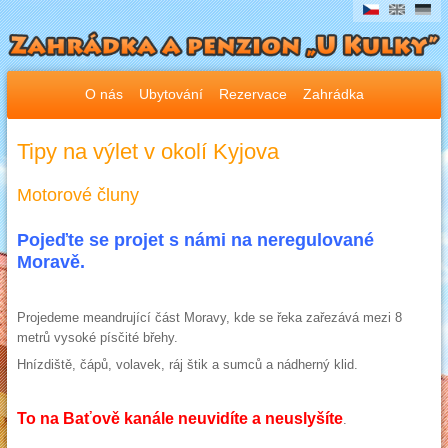
O nás
Ubytování
Rezervace
Zahrádka
Tipy na výlet v okolí Kyjova
Motorové čluny
Pojeďte se projet s námi na neregulované
Moravě.
Projedeme meandrující část Moravy, kde se řeka zařezává mezi 8
metrů vysoké písčité břehy.
Hnízdiště, čápů, volavek, ráj štik a sumců a nádherný klid.
To na Baťově kanále neuvidíte a neuslyšíte
.