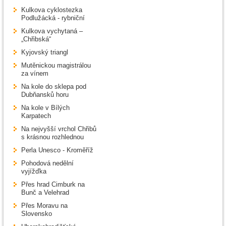
Kulkova cyklostezka
Podlužácká - rybniční
Kulkova vychytaná –
„Chřibská“
Kyjovský triangl
Mutěnickou magistrálou
za vínem
Na kole do sklepa pod
Dubňansků horu
Na kole v Bílých
Karpatech
Na nejvyšší vrchol Chřibů
s krásnou rozhlednou
Perla Unesco - Kroměříž
Pohodová nedělní
vyjížďka
Přes hrad Cimburk na
Bunč a Velehrad
Přes Moravu na
Slovensko