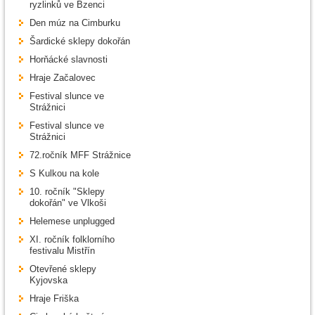
ryzlinků ve Bzenci
Den múz na Cimburku
Šardické sklepy dokořán
Horňácké slavnosti
Hraje Začalovec
Festival slunce ve
Strážnici
Festival slunce ve
Strážnici
72.ročník MFF Strážnice
S Kulkou na kole
10. ročník "Sklepy
dokořán" ve Vlkoši
Helemese unplugged
XI. ročník folklorního
festivalu Mistřín
Otevřené sklepy
Kyjovska
Hraje Friška