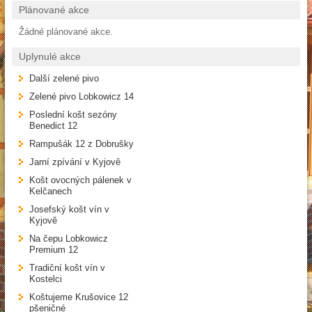
Plánované akce
Žádné plánované akce.
Uplynulé akce
Další zelené pivo
Zelené pivo Lobkowicz 14
Poslední košt sezóny
Benedict 12
Rampušák 12 z Dobrušky
Jarní zpívání v Kyjově
Košt ovocných pálenek v
Kelčanech
Josefský košt vín v
Kyjově
Na čepu Lobkowicz
Premium 12
Tradiční košt vín v
Kostelci
Koštujeme Krušovice 12
pšeničné