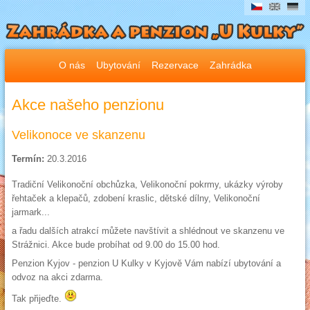
O nás
Ubytování
Rezervace
Zahrádka
Akce našeho penzionu
Velikonoce ve skanzenu
Termín:
20.3.2016
Tradiční Velikonoční obchůzka, Velikonoční pokrmy, ukázky výroby
řehtaček a klepačů, zdobení kraslic, dětské dílny, Velikonoční
jarmark...
a řadu dalších atrakcí můžete navštívit a shlédnout ve skanzenu ve
Strážnici. Akce bude probíhat od 9.00 do 15.00 hod.
Penzion Kyjov - penzion U Kulky v Kyjově Vám nabízí ubytování a
odvoz na akci zdarma.
Tak přijeďte.