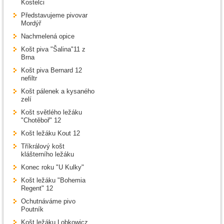
Kostelci
Představujeme pivovar
Mordýř
Nachmelená opice
Košt piva "Šalina"11 z
Brna
Košt piva Bernard 12
nefiltr
Košt pálenek a kysaného
zelí
Košt světlého ležáku
"Chotěboř" 12
Košt ležáku Kout 12
Tříkrálový košt
klášterního ležáku
Konec roku "U Kulky"
Košt ležáku "Bohemia
Regent" 12
Ochutnáváme pivo
Poutník
Košt ležáku Lobkowicz