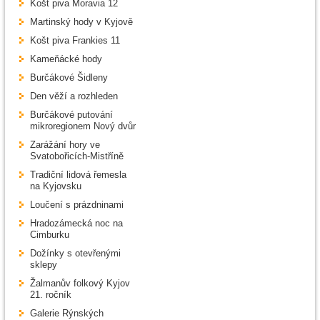
Košt piva Moravia 12
Martinský hody v Kyjově
Košt piva Frankies 11
Kameňácké hody
Burčákové Šidleny
Den věží a rozhleden
Burčákové putování
mikroregionem Nový dvůr
Zarážání hory ve
Svatobořicích-Mistříně
Tradiční lidová řemesla
na Kyjovsku
Loučení s prázdninami
Hradozámecká noc na
Cimburku
Dožínky s otevřenými
sklepy
Žalmanův folkový Kyjov
21. ročník
Galerie Rýnských