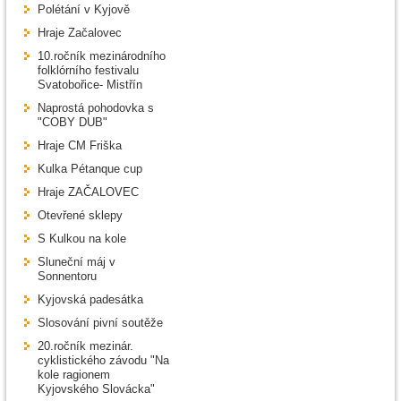
Polétání v Kyjově
Hraje Začalovec
10.ročník mezinárodního
folklórního festivalu
Svatobořice- Mistřín
Naprostá pohodovka s
"COBY DUB"
Hraje CM Friška
Kulka Pétanque cup
Hraje ZAČALOVEC
Otevřené sklepy
S Kulkou na kole
Sluneční máj v
Sonnentoru
Kyjovská padesátka
Slosování pivní soutěže
20.ročník mezinár.
cyklistického závodu "Na
kole ragionem
Kyjovského Slovácka"