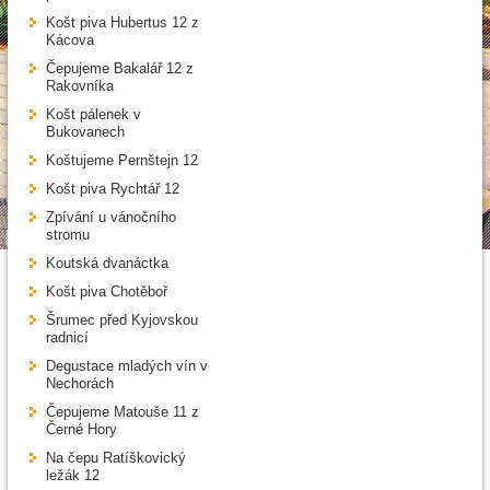
Košt piva Hubertus 12 z
Kácova
Čepujeme Bakalář 12 z
Rakovníka
Košt pálenek v
Bukovanech
Koštujeme Pernštejn 12
Košt piva Rychtář 12
Zpívání u vánočního
stromu
Koutská dvanáctka
Košt piva Chotěboř
Šrumec před Kyjovskou
radnicí
Degustace mladých vín v
Nechorách
Čepujeme Matouše 11 z
Černé Hory
Na čepu Ratíškovický
ležák 12