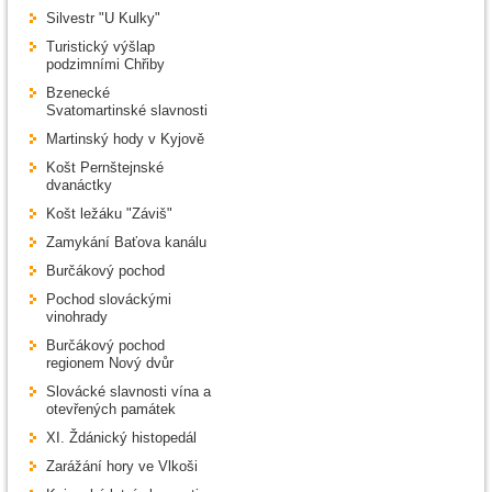
Silvestr "U Kulky"
Turistický výšlap
podzimními Chřiby
Bzenecké
Svatomartinské slavnosti
Martinský hody v Kyjově
Košt Pernštejnské
dvanáctky
Košt ležáku "Záviš"
Zamykání Baťova kanálu
Burčákový pochod
Pochod slováckými
vinohrady
Burčákový pochod
regionem Nový dvůr
Slovácké slavnosti vína a
otevřených památek
XI. Ždánický histopedál
Zarážání hory ve Vlkoši