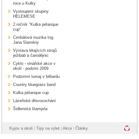
roce u Kulky
Vystoupení skupiny
HELEMESE
2.ročník "Kulka pétanque
cup"
Cimbálová muzika Ing.
Jana Slaměny
Výstava létajících strojů
ježibab a čarodějnic
Cyklo - vinařské akce v
okolí - podzim 2009
Podzimní turnaj v billiardu
Country bluegrass band
Kulka pétanque cup
Lázeňské dřevosochání
Šidlenská štamprla
Kyjov a okolí
|
Tipy na výlet
|
Akce
|
Články