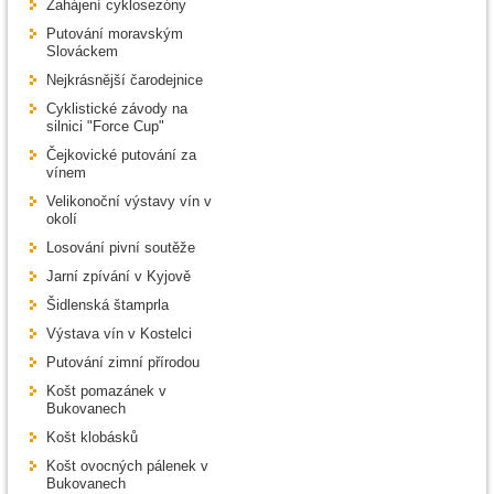
Zahájení cyklosezóny
Putování moravským
Slováckem
Nejkrásnější čarodejnice
Cyklistické závody na
silnici "Force Cup"
Čejkovické putování za
vínem
Velikonoční výstavy vín v
okolí
Losování pivní soutěže
Jarní zpívání v Kyjově
Šidlenská štamprla
Výstava vín v Kostelci
Putování zimní přírodou
Košt pomazánek v
Bukovanech
Košt klobásků
Košt ovocných pálenek v
Bukovanech