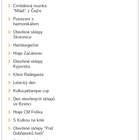
Cimbálová muzika
"Mládí" z Čejče
Posezení s
harmonikářem
Otevřené sklepy
Skoronice
Hamburgeržer
Hraje Začalovec
Otevřené sklepy
Kyjovska
Křest Radegasta
Letecký den
Kulka-pétanque cup
Den otevřených sklepů
ve Bzenci
Hraje CM Friška
S Kulkou na kole
Otevřené sklepy "Pod
Dubňansků horů"