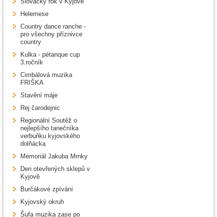
Slovácký rok v Kyjově
Helemese
Country dance ranche -
pro všechny příznivce
country
Kulka - pétanque cup
3.ročník
Cimbálová muzika
FRIŠKA
Stavění máje
Rej čarodejnic
Regionální Soutěž o
nejlepšího tanečníka
verbuňku kyjovského
dolňácka
Memoriál Jakuba Mrnky
Den otevřených sklepů v
Kyjově
Burčákové zpívání
Kyjovský okruh
Šufa muzika zase po