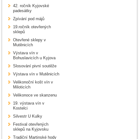
42. ročník Kyjovské
padesátky
Zpívání pod májů
19.ročník otevřených
sklepů
Otevřené sklepy v
Mutěnicích
Výstava vín v
Bohuslavicích u Kyjova
Slosování pivní soutěže
Výstava vín v Mutěnicích
Velikonoční košt vín v
Miloticích
Velikonoce ve skanzenu
19. výstava vín v
Kostelci
Silvestr U Kulky
Festival otevřených
sklepů na Kyjovsku
Tradiční Martinské hody