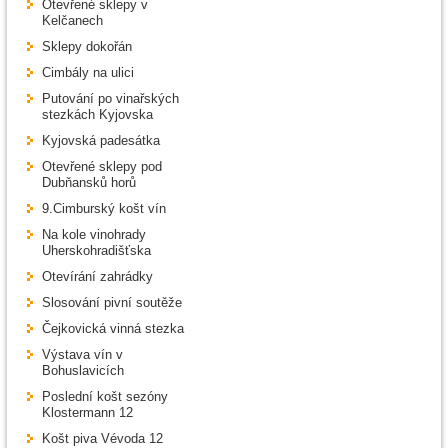
Otevřené sklepy v
Kelčanech
Sklepy dokořán
Cimbály na ulici
Putování po vinařských
stezkách Kyjovska
Kyjovská padesátka
Otevřené sklepy pod
Dubňansků horů
9.Cimburský košt vín
Na kole vinohrady
Uherskohradišťska
Otevírání zahrádky
Slosování pivní soutěže
Čejkovická vinná stezka
Výstava vín v
Bohuslavicích
Poslední košt sezóny
Klostermann 12
Košt piva Vévoda 12