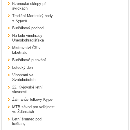
Bzenecké sklepy při
svíčkách
Tradiční Martinský hody
v Kyjově
Burčákový pochod
Na kole vinohrady
Uherskohradišťska
Mistrovství ČR v
biketrialu
Burčákové putování
Letecký den
Vinobraní ve
Svatobořicích
22. Kyjovské letní
slavnosti
Žalmanův folkový Kyjov
MTB závod pro veřejnost
ve Ždánicích
Letní šrumec pod
kaštany