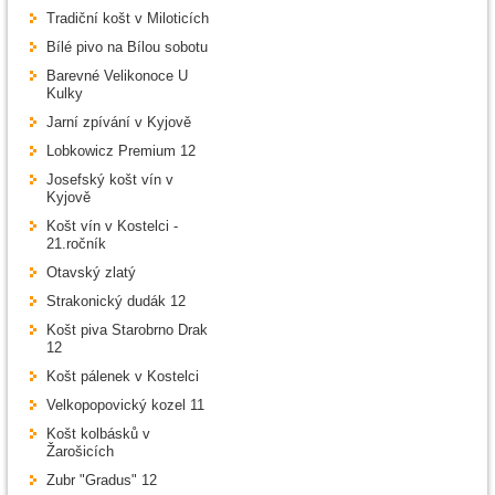
Tradiční košt v Miloticích
Bílé pivo na Bílou sobotu
Barevné Velikonoce U
Kulky
Jarní zpívání v Kyjově
Lobkowicz Premium 12
Josefský košt vín v
Kyjově
Košt vín v Kostelci -
21.ročník
Otavský zlatý
Strakonický dudák 12
Košt piva Starobrno Drak
12
Košt pálenek v Kostelci
Velkopopovický kozel 11
Košt kolbásků v
Žarošicích
Zubr "Gradus" 12