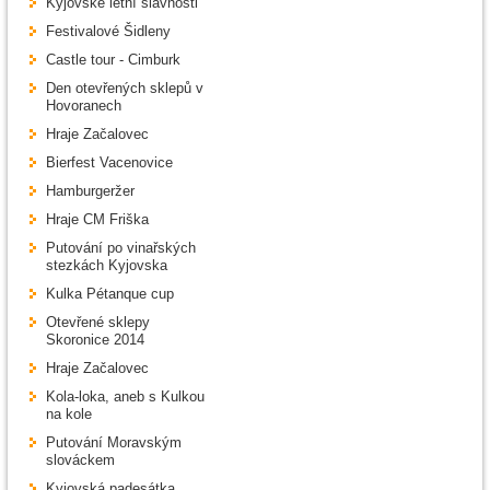
Kyjovské letní slavnosti
Festivalové Šidleny
Castle tour - Cimburk
Den otevřených sklepů v
Hovoranech
Hraje Začalovec
Bierfest Vacenovice
Hamburgeržer
Hraje CM Friška
Putování po vinařských
stezkách Kyjovska
Kulka Pétanque cup
Otevřené sklepy
Skoronice 2014
Hraje Začalovec
Kola-loka, aneb s Kulkou
na kole
Putování Moravským
slováckem
Kyjovská padesátka