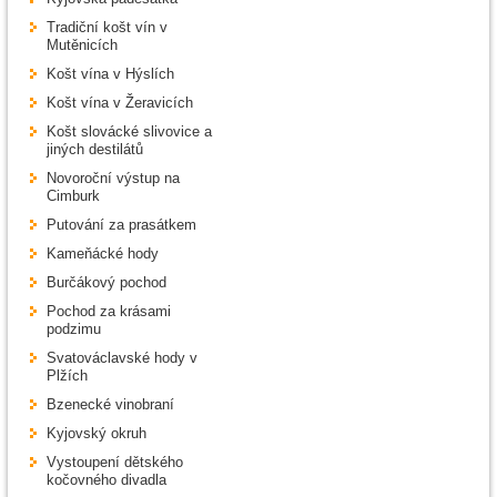
Tradiční košt vín v
Mutěnicích
Košt vína v Hýslích
Košt vína v Žeravicích
Košt slovácké slivovice a
jiných destilátů
Novoroční výstup na
Cimburk
Putování za prasátkem
Kameňácké hody
Burčákový pochod
Pochod za krásami
podzimu
Svatováclavské hody v
Plžích
Bzenecké vinobraní
Kyjovský okruh
Vystoupení dětského
kočovného divadla