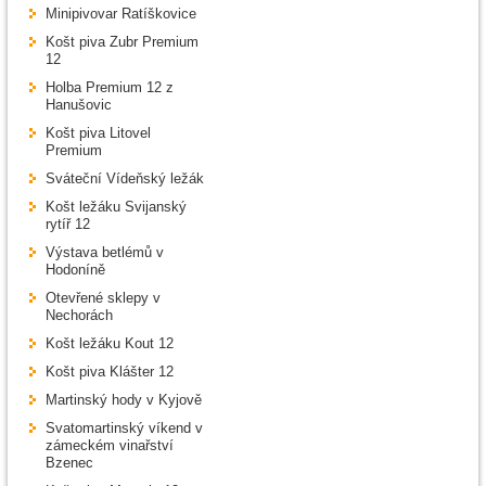
Minipivovar Ratíškovice
Košt piva Zubr Premium
12
Holba Premium 12 z
Hanušovic
Košt piva Litovel
Premium
Sváteční Vídeňský ležák
Košt ležáku Svijanský
rytíř 12
Výstava betlémů v
Hodoníně
Otevřené sklepy v
Nechorách
Košt ležáku Kout 12
Košt piva Klášter 12
Martinský hody v Kyjově
Svatomartinský víkend v
zámeckém vinařství
Bzenec