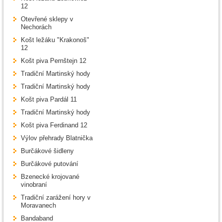
12
Otevřené sklepy v
Nechorách
Košt ležáku "Krakonoš"
12
Košt piva Pernštejn 12
Tradiční Martinský hody
Tradiční Martinský hody
Košt piva Pardál 11
Tradiční Martinský hody
Košt piva Ferdinand 12
Výlov přehrady Blatnička
Burčákové šidleny
Burčákové putování
Bzenecké krojované
vinobraní
Tradiční zarážení hory v
Moravanech
Bandaband