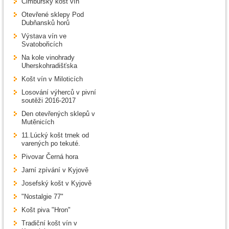
Cimburský košt vín
Otevřené sklepy Pod
Dubňansků horů
Výstava vín ve
Svatobořicích
Na kole vinohrady
Uherskohradišťska
Košt vín v Miloticích
Losování výherců v pivní
soutěži 2016-2017
Den otevřených sklepů v
Mutěnicích
11.Lúcký košt trnek od
varených po tekuté.
Pivovar Černá hora
Jarní zpívání v Kyjově
Josefský košt v Kyjově
"Nostalgie 77"
Košt piva "Hron"
Tradiční košt vín v