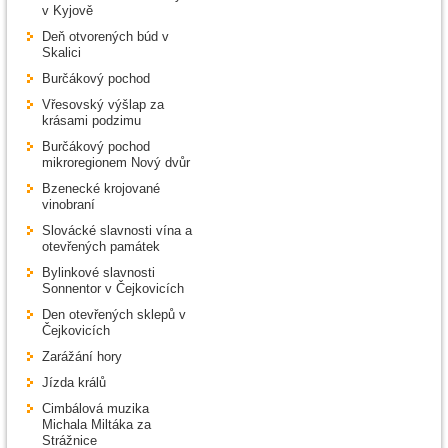
v Kyjově
Deň otvorených búd v
Skalici
Burčákový pochod
Vřesovský výšlap za
krásami podzimu
Burčákový pochod
mikroregionem Nový dvůr
Bzenecké krojované
vinobraní
Slovácké slavnosti vína a
otevřených památek
Bylinkové slavnosti
Sonnentor v Čejkovicích
Den otevřených sklepů v
Čejkovicích
Zarážání hory
Jízda králů
Cimbálová muzika
Michala Miltáka za
Strážnice