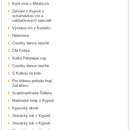
Košt vína v Miloticích
Zpívání v Kyjově s
ochutnávkou vín a
zabíjačkových specialit
Výstava vín v Kostelci
Helemese
Country dance ranche
CM Friška
Kulka Pétanque cup
Country dance ranche
S Kulkou na kole
Pro dobrou pohodu hrají
Začalovci
Svatomartinské Šidleny
Martinské hody v Kyjově
Kyjovský okruh
Slovácký rok v Kyjově
Slovácký rok v Kyjově