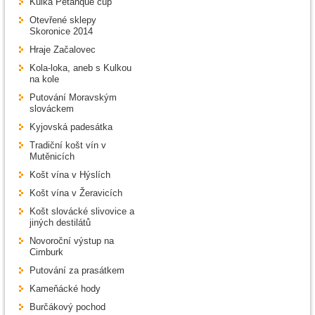
Kulka Pétanque cup
Otevřené sklepy
Skoronice 2014
Hraje Začalovec
Kola-loka, aneb s Kulkou
na kole
Putování Moravským
slováckem
Kyjovská padesátka
Tradiční košt vín v
Mutěnicích
Košt vína v Hýslích
Košt vína v Žeravicích
Košt slovácké slivovice a
jiných destilátů
Novoroční výstup na
Cimburk
Putování za prasátkem
Kameňácké hody
Burčákový pochod