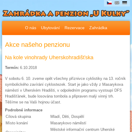
O nás
Ubytování
Rezervace
Zahrádka
Akce našeho penzionu
Na kole vinohrady Uherskohradišťska
Termín:
6.10.2018
V sobotu 6. 10. zveme opět všechny příznivce cyklistiky na 13. ročník
symbolického zavírání cyklostezek. Start je jako vždy z Masarykova
náměstí v Uherském Hradišti, v odpoledním programu vystoupí DFS
Hradišťánek, bude losována tombola a připraven malý vinný trh.
Těšíme se na Vaši hojnou účast.
Podrobné informace
Cílová skupina
Mladí, Děti, Dospělí
Místo konání
Masarykovo náměstí
Městské informační centrum Uherské