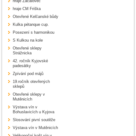
hraje Začalovec
hraje CM Friška
Otevřené Kelčanské bůdy
Kulka pétanque cup.
Posezení s harmonikou
S Kulkou na kole
Otevřené sklepy
Strážnicka
42. ročník Kyjovské
padesátky
Zpívání pod májů
19.ročník otevřených
sklepů
Otevřené sklepy v
Mutěnicích
Výstava vín v
Bohuslavicích u Kyjova
Slosování pivní soutěže
Výstava vín v Mutěnicích
Velikonoční košt vín v