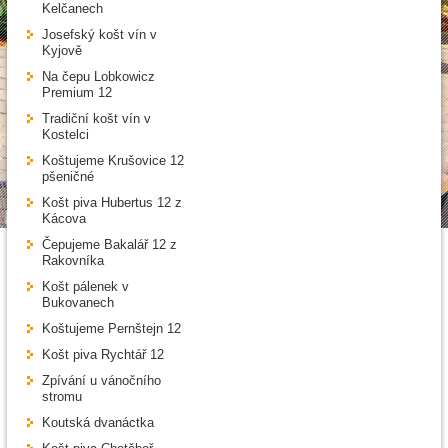
Kelčanech
Josefský košt vín v
Kyjově
Na čepu Lobkowicz
Premium 12
Tradiční košt vín v
Kostelci
Koštujeme Krušovice 12
pšeničné
Košt piva Hubertus 12 z
Kácova
Čepujeme Bakalář 12 z
Rakovníka
Košt pálenek v
Bukovanech
Koštujeme Pernštejn 12
Košt piva Rychtář 12
Zpívání u vánočního
stromu
Koutská dvanáctka