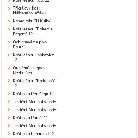
Košt ležáku Kout 12
Tříkrálový košt
klášterního ležáku
Konec roku "U Kulky"
Košt ležáku "Bohemia
Regent" 12
Ochutnáváme pivo
Poutník
Košt ležáku Lobkowicz
12
Otevřené sklepy v
Nechorách
Košt ležáku "Krakonoš"
12
Košt piva Pernštejn 12
Tradiční Martinský hody
Tradiční Martinský hody
Košt piva Pardál 11
Tradiční Martinský hody
Košt piva Ferdinand 12