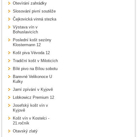
Otevírání zahrádky
Slosování pivní soutěže
Čejkovická vinná stezka
Výstava vín v
Bohuslavicích
Poslední košt sezóny
Klostermann 12
Košt piva Vévoda 12
Tradiční košt v Miloticích
Bílé pivo na Bílou sobotu
Barevné Velikonoce U
Kulky
Jarní zpívání v Kyjově
Lobkowicz Premium 12
Josefský košt vín v
Kyjově
Košt vín v Kostelci -
21.ročník
Otavský zlatý