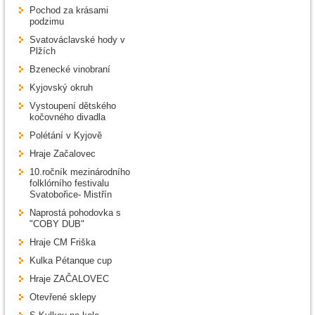
Pochod za krásami
podzimu
Svatováclavské hody v
Plžích
Bzenecké vinobraní
Kyjovský okruh
Vystoupení dětského
kočovného divadla
Polétání v Kyjově
Hraje Začalovec
10.ročník mezinárodního
folklórního festivalu
Svatobořice- Mistřín
Naprostá pohodovka s
"COBY DUB"
Hraje CM Friška
Kulka Pétanque cup
Hraje ZAČALOVEC
Otevřené sklepy