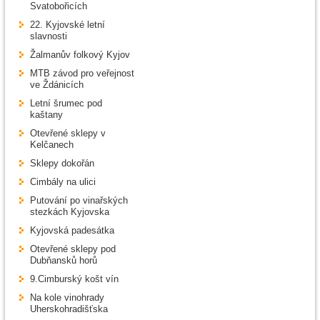
Svatobořicích
22. Kyjovské letní
slavnosti
Žalmanův folkový Kyjov
MTB závod pro veřejnost
ve Ždánicích
Letní šrumec pod
kaštany
Otevřené sklepy v
Kelčanech
Sklepy dokořán
Cimbály na ulici
Putování po vinařských
stezkách Kyjovska
Kyjovská padesátka
Otevřené sklepy pod
Dubňansků horů
9.Cimburský košt vín
Na kole vinohrady
Uherskohradišťska