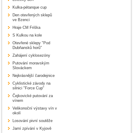
Kulka-pétanque cup
Den otevřených sklepů
ve Bzenci
Hraje CM Friška
S Kulkou na kole
Otevřené sklepy "Pod
Dubňansků horů"
Zahájení cyklosezóny
Putování moravským
Slováckem
Nejkrásnější čarodejnice
Cyklistické závody na
silnici "Force Cup"
Čejkovické putování za
vínem
Velikonoční výstavy vín v
okolí
Losování pivní soutěže
Jarní zpívání v Kyjově