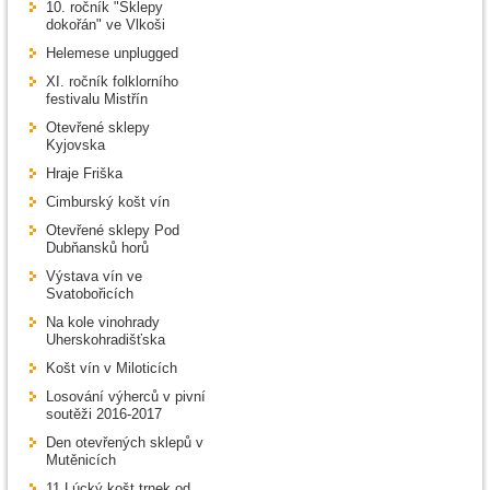
10. ročník "Sklepy
dokořán" ve Vlkoši
Helemese unplugged
XI. ročník folklorního
festivalu Mistřín
Otevřené sklepy
Kyjovska
Hraje Friška
Cimburský košt vín
Otevřené sklepy Pod
Dubňansků horů
Výstava vín ve
Svatobořicích
Na kole vinohrady
Uherskohradišťska
Košt vín v Miloticích
Losování výherců v pivní
soutěži 2016-2017
Den otevřených sklepů v
Mutěnicích
11.Lúcký košt trnek od