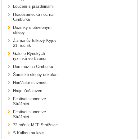
Loučení s prázdninami
Hradozámecká noc na
Cimburku
Dožínky s otevřenými
sklepy
Žalmanův folkový Kyjov
21. ročník
Galerie Rýnských
ryzlinků ve Bzenci
Den múz na Cimburku
Šardické sklepy dokořán
Horňácké slavnosti
Hraje Začalovec
Festival slunce ve
Strážnici
Festival slunce ve
Strážnici
72.ročník MFF Strážnice
S Kulkou na kole