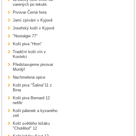
varených po tekuté.
Pivovar Černá hora
Jarní zpívání v Kyjově
Josefský košt v Kyjově
"Nostalgie 77"
Košt piva "Hron"
Tradiční košt vín v
Kostelci
Představujeme pivovar
Mordýř
Nachmelená opice
Košt piva "Šalina"11 z
Brna
Košt piva Bernard 12
nefiltr
Košt pálenek a kysaného
zelí
Košt světlého ležáku
"Chotěboř" 12