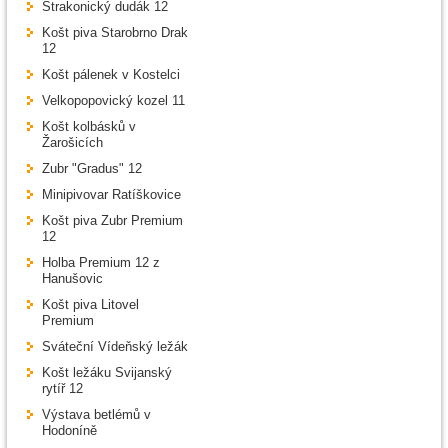
Strakonický dudák 12
Košt piva Starobrno Drak
12
Košt pálenek v Kostelci
Velkopopovický kozel 11
Košt kolbásků v
Žarošicích
Zubr "Gradus" 12
Minipivovar Ratíškovice
Košt piva Zubr Premium
12
Holba Premium 12 z
Hanušovic
Košt piva Litovel
Premium
Sváteční Vídeňský ležák
Košt ležáku Svijanský
rytíř 12
Výstava betlémů v
Hodoníně