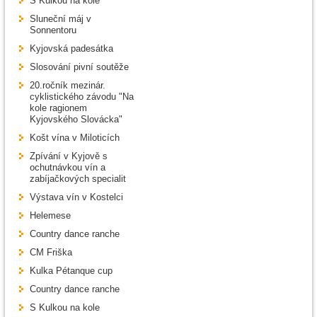
S Kulkou na kole
Sluneční máj v
Sonnentoru
Kyjovská padesátka
Slosování pivní soutěže
20.ročník mezinár.
cyklistického závodu "Na
kole ragionem
Kyjovského Slovácka"
Košt vína v Miloticích
Zpívání v Kyjově s
ochutnávkou vín a
zabíjačkových specialit
Výstava vín v Kostelci
Helemese
Country dance ranche
CM Friška
Kulka Pétanque cup
Country dance ranche
S Kulkou na kole