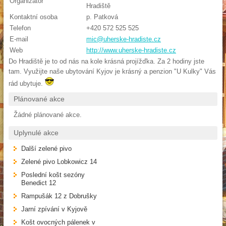
Organizátor
Hradiště
Kontaktní osoba
p. Patková
Telefon
+420 572 525 525
E-mail
mic@uherske-hradiste.cz
Web
http://www.uherske-hradiste.cz
Do Hradiště je to od nás na kole krásná projížďka. Za 2 hodiny jste
tam. Využijte naše ubytování Kyjov je krásný a penzion "U Kulky" Vás
rád ubytuje.
Plánované akce
Žádné plánované akce.
Uplynulé akce
Další zelené pivo
Zelené pivo Lobkowicz 14
Poslední košt sezóny
Benedict 12
Rampušák 12 z Dobrušky
Jarní zpívání v Kyjově
Košt ovocných pálenek v