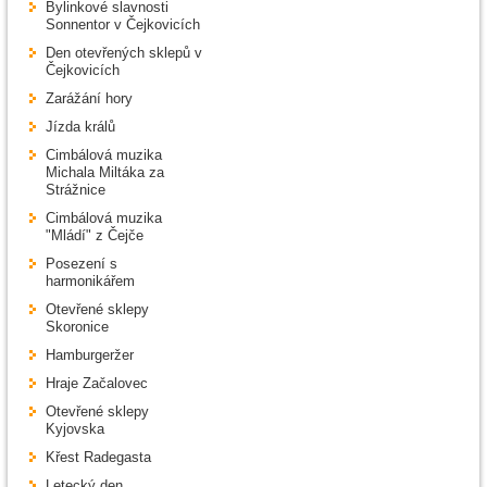
Bylinkové slavnosti
Sonnentor v Čejkovicích
Den otevřených sklepů v
Čejkovicích
Zarážání hory
Jízda králů
Cimbálová muzika
Michala Miltáka za
Strážnice
Cimbálová muzika
"Mládí" z Čejče
Posezení s
harmonikářem
Otevřené sklepy
Skoronice
Hamburgeržer
Hraje Začalovec
Otevřené sklepy
Kyjovska
Křest Radegasta
Letecký den