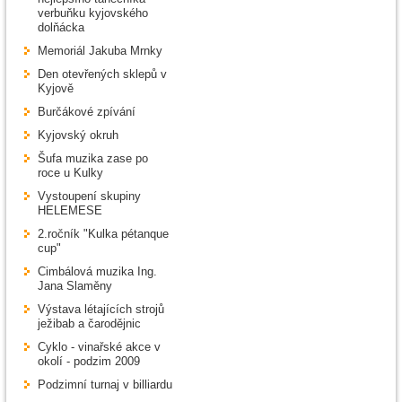
verbuňku kyjovského
dolňácka
Memoriál Jakuba Mrnky
Den otevřených sklepů v
Kyjově
Burčákové zpívání
Kyjovský okruh
Šufa muzika zase po
roce u Kulky
Vystoupení skupiny
HELEMESE
2.ročník "Kulka pétanque
cup"
Cimbálová muzika Ing.
Jana Slaměny
Výstava létajících strojů
ježibab a čarodějnic
Cyklo - vinařské akce v
okolí - podzim 2009
Podzimní turnaj v billiardu