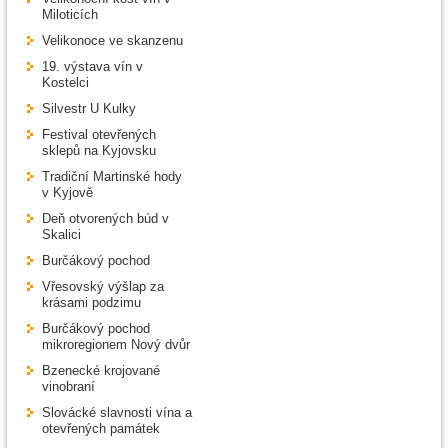
Miloticích
Velikonoce ve skanzenu
19. výstava vín v
Kostelci
Silvestr U Kulky
Festival otevřených
sklepů na Kyjovsku
Tradiční Martinské hody
v Kyjově
Deň otvorených búd v
Skalici
Burčákový pochod
Vřesovský výšlap za
krásami podzimu
Burčákový pochod
mikroregionem Nový dvůr
Bzenecké krojované
vinobraní
Slovácké slavnosti vína a
otevřených památek