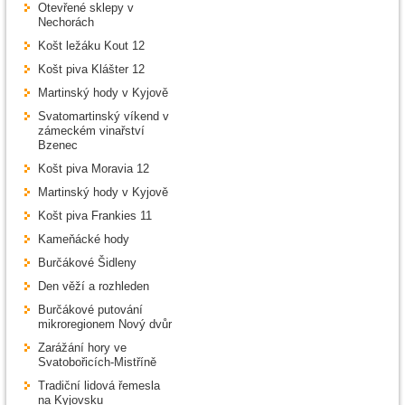
Otevřené sklepy v
Nechorách
Košt ležáku Kout 12
Košt piva Klášter 12
Martinský hody v Kyjově
Svatomartinský víkend v
zámeckém vinařství
Bzenec
Košt piva Moravia 12
Martinský hody v Kyjově
Košt piva Frankies 11
Kameňácké hody
Burčákové Šidleny
Den věží a rozhleden
Burčákové putování
mikroregionem Nový dvůr
Zarážání hory ve
Svatobořicích-Mistříně
Tradiční lidová řemesla
na Kyjovsku