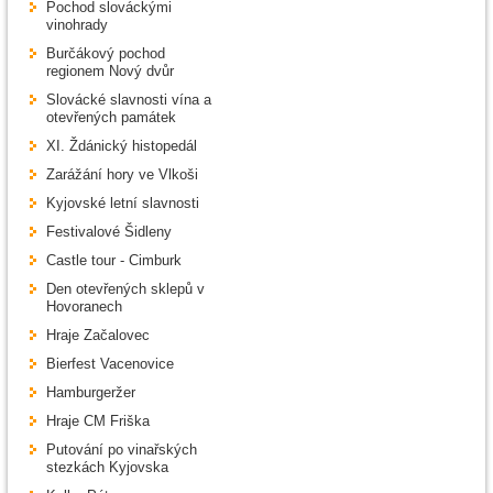
Pochod slováckými
vinohrady
Burčákový pochod
regionem Nový dvůr
Slovácké slavnosti vína a
otevřených památek
XI. Ždánický histopedál
Zarážání hory ve Vlkoši
Kyjovské letní slavnosti
Festivalové Šidleny
Castle tour - Cimburk
Den otevřených sklepů v
Hovoranech
Hraje Začalovec
Bierfest Vacenovice
Hamburgeržer
Hraje CM Friška
Putování po vinařských
stezkách Kyjovska