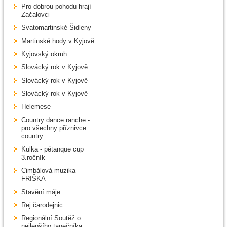
Pro dobrou pohodu hrají
Začalovci
Svatomartinské Šidleny
Martinské hody v Kyjově
Kyjovský okruh
Slovácký rok v Kyjově
Slovácký rok v Kyjově
Slovácký rok v Kyjově
Helemese
Country dance ranche -
pro všechny příznivce
country
Kulka - pétanque cup
3.ročník
Cimbálová muzika
FRIŠKA
Stavění máje
Rej čarodejnic
Regionální Soutěž o
nejlepšího tanečníka