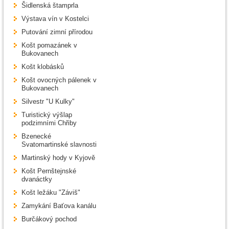
Šidlenská štamprla
Výstava vín v Kostelci
Putování zimní přírodou
Košt pomazánek v
Bukovanech
Košt klobásků
Košt ovocných pálenek v
Bukovanech
Silvestr "U Kulky"
Turistický výšlap
podzimními Chřiby
Bzenecké
Svatomartinské slavnosti
Martinský hody v Kyjově
Košt Pernštejnské
dvanáctky
Košt ležáku "Záviš"
Zamykání Baťova kanálu
Burčákový pochod