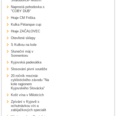
Svatobořice- Mistřín
Naprostá pohodovka s
"COBY DUB"
Hraje CM Friška
Kulka Pétanque cup
Hraje ZAČALOVEC
Otevřené sklepy
S Kulkou na kole
Sluneční máj v
Sonnentoru
Kyjovská padesátka
Slosování pivní soutěže
20.ročník mezinár.
cyklistického závodu "Na
kole ragionem
Kyjovského Slovácka"
Košt vína v Miloticích
Zpívání v Kyjově s
ochutnávkou vín a
zabíjačkových specialit