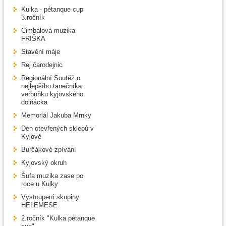
Kulka - pétanque cup
3.ročník
Cimbálová muzika
FRIŠKA
Stavění máje
Rej čarodejnic
Regionální Soutěž o
nejlepšího tanečníka
verbuňku kyjovského
dolňácka
Memoriál Jakuba Mrnky
Den otevřených sklepů v
Kyjově
Burčákové zpívání
Kyjovský okruh
Šufa muzika zase po
roce u Kulky
Vystoupení skupiny
HELEMESE
2.ročník "Kulka pétanque