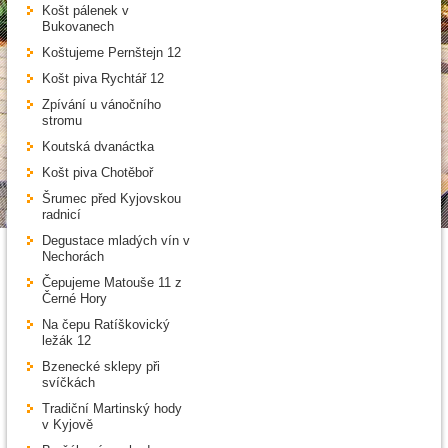
Košt pálenek v
Bukovanech
Koštujeme Pernštejn 12
Košt piva Rychtář 12
Zpívání u vánočního
stromu
Koutská dvanáctka
Košt piva Chotěboř
Šrumec před Kyjovskou
radnicí
Degustace mladých vín v
Nechorách
Čepujeme Matouše 11 z
Černé Hory
Na čepu Ratíškovický
ležák 12
Bzenecké sklepy při
svíčkách
Tradiční Martinský hody
v Kyjově