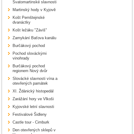
Svatomartinské slavnosti
Martinský hody v Kyjově
Košt Pernštejnské
dvanáctky
Košt ležáku "Záviš"
Zamykání Baťova kanálu
Burčákový pochod
Pochod slováckými
vinohrady
Burčákový pochod
regionem Nový dvůr
Slovácké slavnosti vína a
otevřených památek
XI. Ždánický histopedál
Zarážání hory ve Vlkoši
Kyjovské letní slavnosti
Festivalové Šidleny
Castle tour - Cimburk
Den otevřených sklepů v