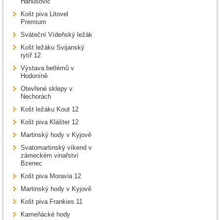
Hanušovic
Košt piva Litovel
Premium
Sváteční Vídeňský ležák
Košt ležáku Svijanský
rytíř 12
Výstava betlémů v
Hodoníně
Otevřené sklepy v
Nechorách
Košt ležáku Kout 12
Košt piva Klášter 12
Martinský hody v Kyjově
Svatomartinský víkend v
zámeckém vinařství
Bzenec
Košt piva Moravia 12
Martinský hody v Kyjově
Košt piva Frankies 11
Kameňácké hody