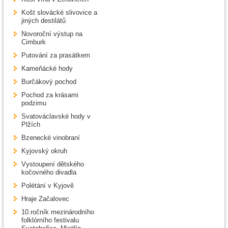
Košt slovácké slivovice a
jiných destilátů
Novoroční výstup na
Cimburk
Putování za prasátkem
Kameňácké hody
Burčákový pochod
Pochod za krásami
podzimu
Svatováclavské hody v
Plžích
Bzenecké vinobraní
Kyjovský okruh
Vystoupení dětského
kočovného divadla
Polétání v Kyjově
Hraje Začalovec
10.ročník mezinárodního
folklórního festivalu