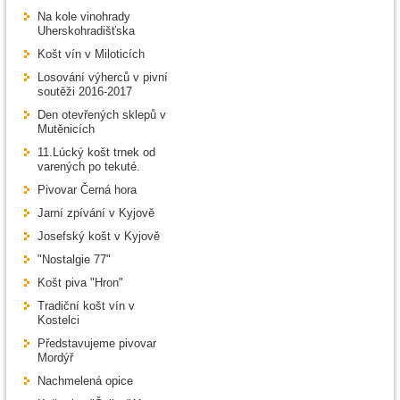
Na kole vinohrady
Uherskohradišťska
Košt vín v Miloticích
Losování výherců v pivní
soutěži 2016-2017
Den otevřených sklepů v
Mutěnicích
11.Lúcký košt trnek od
varených po tekuté.
Pivovar Černá hora
Jarní zpívání v Kyjově
Josefský košt v Kyjově
"Nostalgie 77"
Košt piva "Hron"
Tradiční košt vín v
Kostelci
Představujeme pivovar
Mordýř
Nachmelená opice