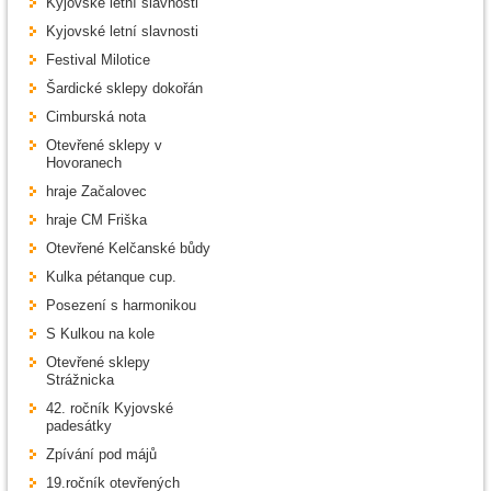
Kyjovské letní slavnosti
Kyjovské letní slavnosti
Festival Milotice
Šardické sklepy dokořán
Cimburská nota
Otevřené sklepy v
Hovoranech
hraje Začalovec
hraje CM Friška
Otevřené Kelčanské bůdy
Kulka pétanque cup.
Posezení s harmonikou
S Kulkou na kole
Otevřené sklepy
Strážnicka
42. ročník Kyjovské
padesátky
Zpívání pod májů
19.ročník otevřených