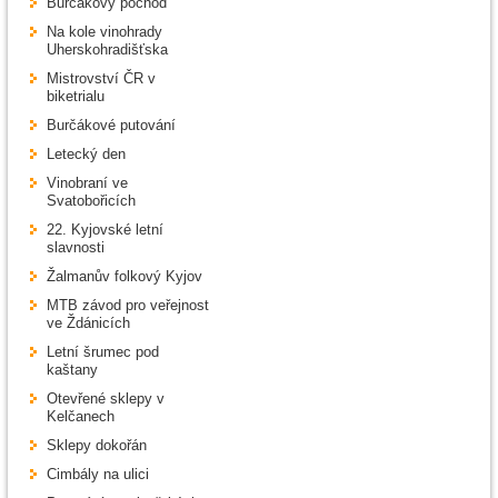
Burčákový pochod
Na kole vinohrady
Uherskohradišťska
Mistrovství ČR v
biketrialu
Burčákové putování
Letecký den
Vinobraní ve
Svatobořicích
22. Kyjovské letní
slavnosti
Žalmanův folkový Kyjov
MTB závod pro veřejnost
ve Ždánicích
Letní šrumec pod
kaštany
Otevřené sklepy v
Kelčanech
Sklepy dokořán
Cimbály na ulici