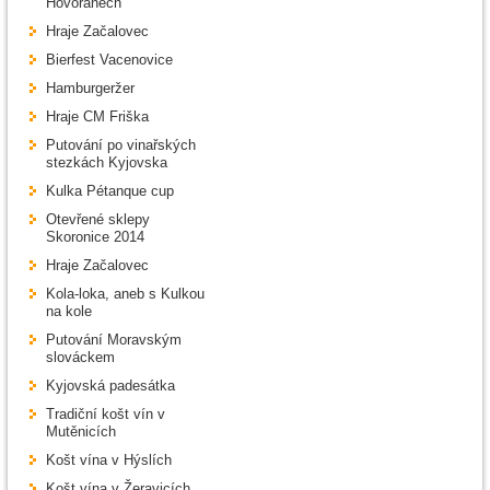
Hovoranech
Hraje Začalovec
Bierfest Vacenovice
Hamburgeržer
Hraje CM Friška
Putování po vinařských
stezkách Kyjovska
Kulka Pétanque cup
Otevřené sklepy
Skoronice 2014
Hraje Začalovec
Kola-loka, aneb s Kulkou
na kole
Putování Moravským
slováckem
Kyjovská padesátka
Tradiční košt vín v
Mutěnicích
Košt vína v Hýslích
Košt vína v Žeravicích