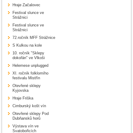
Hraje Začalovec
Festival slunce ve
Strážnici
Festival slunce ve
Strážnici
72.ročník MFF Strážnice
S Kulkou na kole
10. ročník "Sklepy
dokořán" ve Vlkoši
Helemese unplugged
XI. ročník folklorního
festivalu Mistřín
Otevřené sklepy
Kyjovska
Hraje Friška
Cimburský košt vín
Otevřené sklepy Pod
Dubňansků horů
Výstava vín ve
Svatobořicích