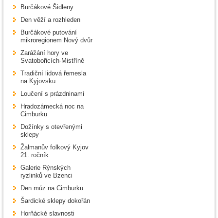
Burčákové Šidleny
Den věží a rozhleden
Burčákové putování
mikroregionem Nový dvůr
Zarážání hory ve
Svatobořicích-Mistříně
Tradiční lidová řemesla
na Kyjovsku
Loučení s prázdninami
Hradozámecká noc na
Cimburku
Dožínky s otevřenými
sklepy
Žalmanův folkový Kyjov
21. ročník
Galerie Rýnských
ryzlinků ve Bzenci
Den múz na Cimburku
Šardické sklepy dokořán
Horňácké slavnosti