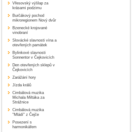
Vřesovský výšlap za
krásami podzimu
Burčákový pochod
mikroregionem Nový dvůr
Bzenecké krojované
vinobraní
Slovácké slavnosti vína a
otevřených památek
Bylinkové slavnosti
Sonnentor v Čejkovicích
Den otevřených sklepů v
Čejkovicích
Zarážání hory
Jízda králů
Cimbálová muzika
Michala Miltáka za
Strážnice
Cimbálová muzika
"Mládí" z Čejče
Posezení s
harmonikářem