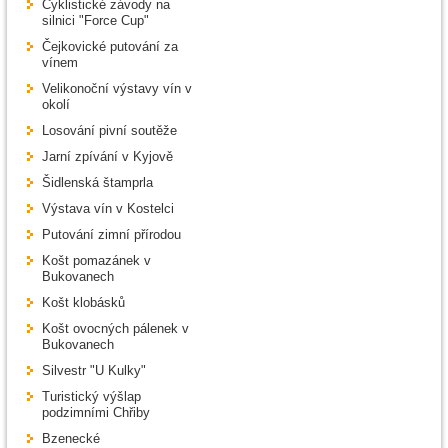
Cyklistické závody na
silnici "Force Cup"
Čejkovické putování za
vínem
Velikonoční výstavy vín v
okolí
Losování pivní soutěže
Jarní zpívání v Kyjově
Šidlenská štamprla
Výstava vín v Kostelci
Putování zimní přírodou
Košt pomazánek v
Bukovanech
Košt klobásků
Košt ovocných pálenek v
Bukovanech
Silvestr "U Kulky"
Turistický výšlap
podzimními Chřiby
Bzenecké