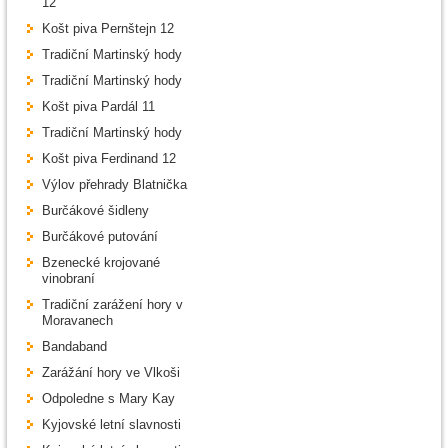
12
Košt piva Pernštejn 12
Tradiční Martinský hody
Tradiční Martinský hody
Košt piva Pardál 11
Tradiční Martinský hody
Košt piva Ferdinand 12
Výlov přehrady Blatnička
Burčákové šidleny
Burčákové putování
Bzenecké krojované
vinobraní
Tradiční zarážení hory v
Moravanech
Bandaband
Zarážání hory ve Vlkoši
Odpoledne s Mary Kay
Kyjovské letní slavnosti