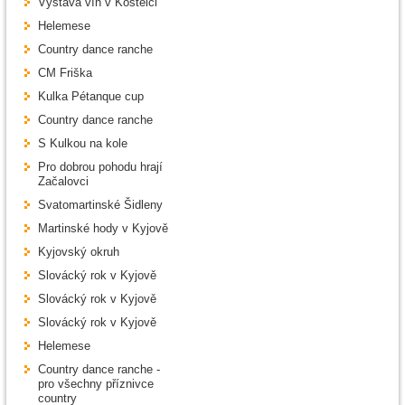
Výstava vín v Kostelci
Helemese
Country dance ranche
CM Friška
Kulka Pétanque cup
Country dance ranche
S Kulkou na kole
Pro dobrou pohodu hrají
Začalovci
Svatomartinské Šidleny
Martinské hody v Kyjově
Kyjovský okruh
Slovácký rok v Kyjově
Slovácký rok v Kyjově
Slovácký rok v Kyjově
Helemese
Country dance ranche -
pro všechny příznivce
country