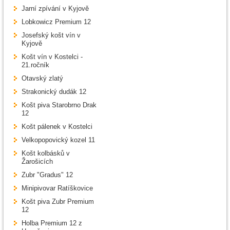
Jarní zpívání v Kyjově
Lobkowicz Premium 12
Josefský košt vín v
Kyjově
Košt vín v Kostelci -
21.ročník
Otavský zlatý
Strakonický dudák 12
Košt piva Starobrno Drak
12
Košt pálenek v Kostelci
Velkopopovický kozel 11
Košt kolbásků v
Žarošicích
Zubr "Gradus" 12
Minipivovar Ratíškovice
Košt piva Zubr Premium
12
Holba Premium 12 z