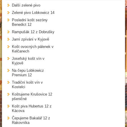
Další zelené pivo
Zelené pivo Lobkowicz 14
Poslední košt sezóny
Benedict 12
Rampušák 12 z Dobrušky
Jarní zpívání v Kyjově
Košt ovocných pálenek v
Kelčanech
Josefský košt vín v
Kyjově
Na čepu Lobkowicz
Premium 12
Tradiční košt vín v
Kostelci
Koštujeme Krušovice 12
pšeničné
Košt piva Hubertus 12 z
Kácova
Čepujeme Bakalář 12 z
Rakovníka