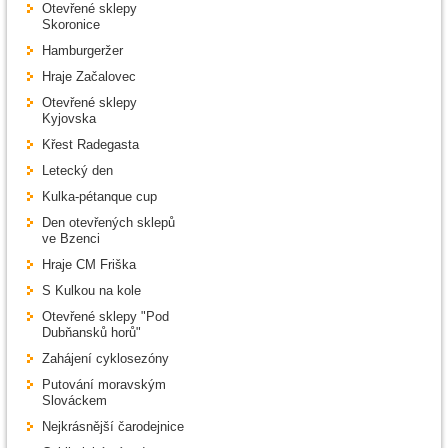
Otevřené sklepy
Skoronice
Hamburgeržer
Hraje Začalovec
Otevřené sklepy
Kyjovska
Křest Radegasta
Letecký den
Kulka-pétanque cup
Den otevřených sklepů
ve Bzenci
Hraje CM Friška
S Kulkou na kole
Otevřené sklepy "Pod
Dubňansků horů"
Zahájení cyklosezóny
Putování moravským
Slováckem
Nejkrásnější čarodejnice