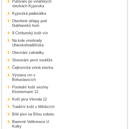
Putování po vinařských
stezkách Kyjovska
Kyjovská padesátka
Otevřené sklepy pod
Dubňansků horů
9.Cimburský košt vín
Na kole vinohrady
Uherskohradišťska
Otevírání zahrádky
Slosování pivní soutěže
Čejkovická vinná stezka
Výstava vín v
Bohuslavicích
Poslední košt sezóny
Klostermann 12
Košt piva Vévoda 12
Tradiční košt v Miloticích
Bílé pivo na Bílou sobotu
Barevné Velikonoce U
Kulky