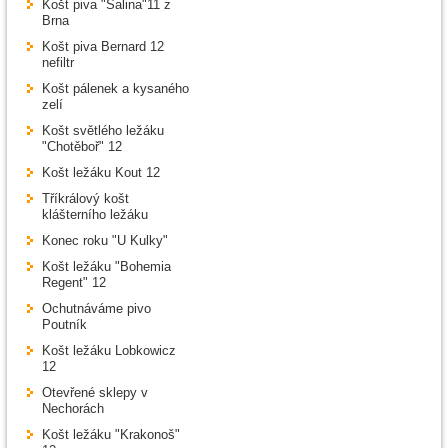
Košt piva "Šalina"11 z
Brna
Košt piva Bernard 12
nefiltr
Košt pálenek a kysaného
zelí
Košt světlého ležáku
"Chotěboř" 12
Košt ležáku Kout 12
Tříkrálový košt
klášterního ležáku
Konec roku "U Kulky"
Košt ležáku "Bohemia
Regent" 12
Ochutnáváme pivo
Poutník
Košt ležáku Lobkowicz
12
Otevřené sklepy v
Nechorách
Košt ležáku "Krakonoš"