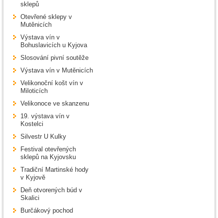
sklepů
Otevřené sklepy v
Mutěnicích
Výstava vín v
Bohuslavicích u Kyjova
Slosování pivní soutěže
Výstava vín v Mutěnicích
Velikonoční košt vín v
Miloticích
Velikonoce ve skanzenu
19. výstava vín v
Kostelci
Silvestr U Kulky
Festival otevřených
sklepů na Kyjovsku
Tradiční Martinské hody
v Kyjově
Deň otvorených búd v
Skalici
Burčákový pochod