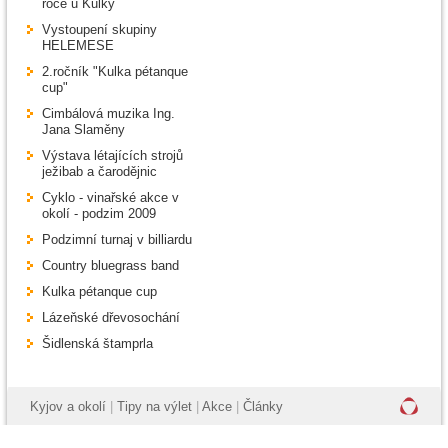
roce u Kulky
Vystoupení skupiny
HELEMESE
2.ročník "Kulka pétanque
cup"
Cimbálová muzika Ing.
Jana Slaměny
Výstava létajících strojů
ježibab a čarodějnic
Cyklo - vinařské akce v
okolí - podzim 2009
Podzimní turnaj v billiardu
Country bluegrass band
Kulka pétanque cup
Lázeňské dřevosochání
Šidlenská štamprla
Kyjov a okolí
|
Tipy na výlet
|
Akce
|
Články