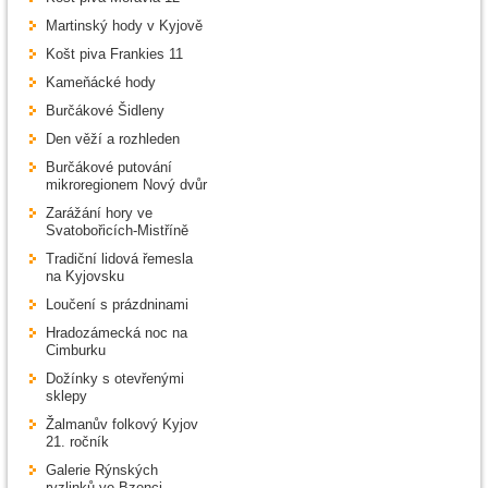
Martinský hody v Kyjově
Košt piva Frankies 11
Kameňácké hody
Burčákové Šidleny
Den věží a rozhleden
Burčákové putování
mikroregionem Nový dvůr
Zarážání hory ve
Svatobořicích-Mistříně
Tradiční lidová řemesla
na Kyjovsku
Loučení s prázdninami
Hradozámecká noc na
Cimburku
Dožínky s otevřenými
sklepy
Žalmanův folkový Kyjov
21. ročník
Galerie Rýnských
ryzlinků ve Bzenci