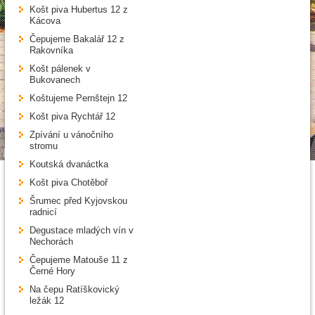
Košt piva Hubertus 12 z
Kácova
Čepujeme Bakalář 12 z
Rakovníka
Košt pálenek v
Bukovanech
Koštujeme Pernštejn 12
Košt piva Rychtář 12
Zpívání u vánočního
stromu
Koutská dvanáctka
Košt piva Chotěboř
Šrumec před Kyjovskou
radnicí
Degustace mladých vín v
Nechorách
Čepujeme Matouše 11 z
Černé Hory
Na čepu Ratíškovický
ležák 12