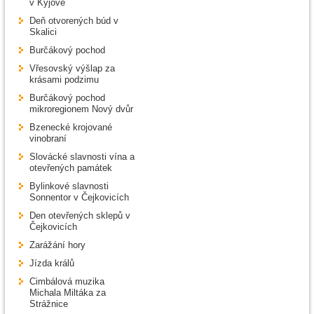
v Kyjově
Deň otvorených búd v
Skalici
Burčákový pochod
Vřesovský výšlap za
krásami podzimu
Burčákový pochod
mikroregionem Nový dvůr
Bzenecké krojované
vinobraní
Slovácké slavnosti vína a
otevřených památek
Bylinkové slavnosti
Sonnentor v Čejkovicích
Den otevřených sklepů v
Čejkovicích
Zarážání hory
Jízda králů
Cimbálová muzika
Michala Miltáka za
Strážnice