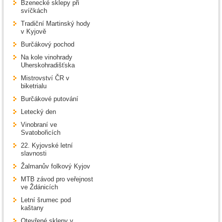
Bzenecké sklepy při
svíčkách
Tradiční Martinský hody
v Kyjově
Burčákový pochod
Na kole vinohrady
Uherskohradišťska
Mistrovství ČR v
biketrialu
Burčákové putování
Letecký den
Vinobraní ve
Svatobořicích
22. Kyjovské letní
slavnosti
Žalmanův folkový Kyjov
MTB závod pro veřejnost
ve Ždánicích
Letní šrumec pod
kaštany
Otevřené sklepy v