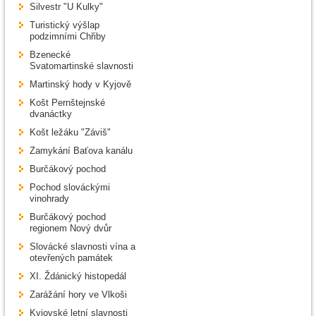
Silvestr "U Kulky"
Turistický výšlap
podzimními Chřiby
Bzenecké
Svatomartinské slavnosti
Martinský hody v Kyjově
Košt Pernštejnské
dvanáctky
Košt ležáku "Záviš"
Zamykání Baťova kanálu
Burčákový pochod
Pochod slováckými
vinohrady
Burčákový pochod
regionem Nový dvůr
Slovácké slavnosti vína a
otevřených památek
XI. Ždánický histopedál
Zarážání hory ve Vlkoši
Kyjovské letní slavnosti