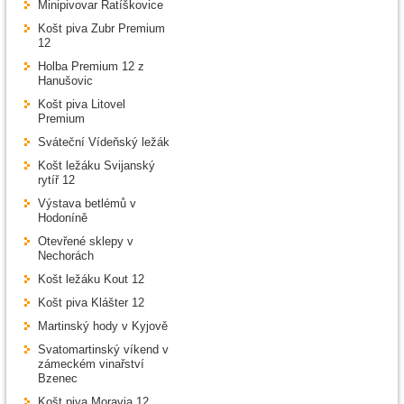
Minipivovar Ratíškovice
Košt piva Zubr Premium
12
Holba Premium 12 z
Hanušovic
Košt piva Litovel
Premium
Sváteční Vídeňský ležák
Košt ležáku Svijanský
rytíř 12
Výstava betlémů v
Hodoníně
Otevřené sklepy v
Nechorách
Košt ležáku Kout 12
Košt piva Klášter 12
Martinský hody v Kyjově
Svatomartinský víkend v
zámeckém vinařství
Bzenec
Košt piva Moravia 12