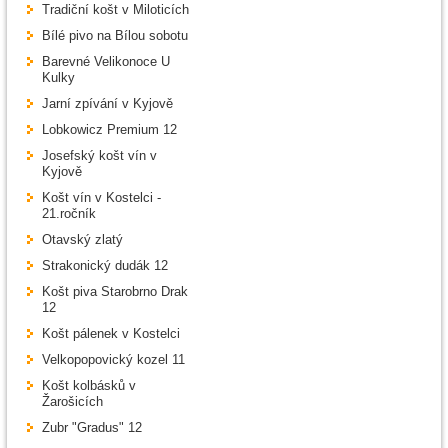
Tradiční košt v Miloticích
Bílé pivo na Bílou sobotu
Barevné Velikonoce U
Kulky
Jarní zpívání v Kyjově
Lobkowicz Premium 12
Josefský košt vín v
Kyjově
Košt vín v Kostelci -
21.ročník
Otavský zlatý
Strakonický dudák 12
Košt piva Starobrno Drak
12
Košt pálenek v Kostelci
Velkopopovický kozel 11
Košt kolbásků v
Žarošicích
Zubr "Gradus" 12