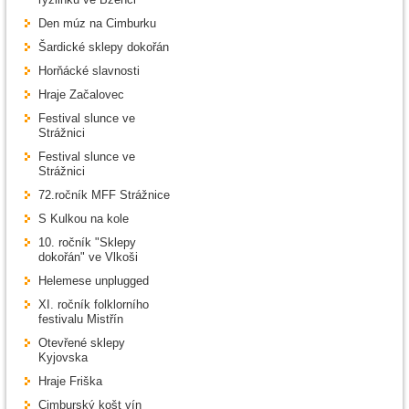
Den múz na Cimburku
Šardické sklepy dokořán
Horňácké slavnosti
Hraje Začalovec
Festival slunce ve
Strážnici
Festival slunce ve
Strážnici
72.ročník MFF Strážnice
S Kulkou na kole
10. ročník "Sklepy
dokořán" ve Vlkoši
Helemese unplugged
XI. ročník folklorního
festivalu Mistřín
Otevřené sklepy
Kyjovska
Hraje Friška
Cimburský košt vín