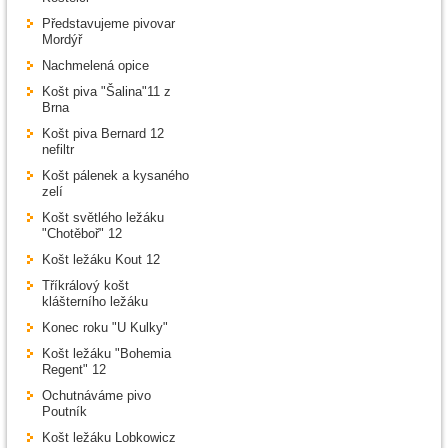
Představujeme pivovar
Mordýř
Nachmelená opice
Košt piva "Šalina"11 z
Brna
Košt piva Bernard 12
nefiltr
Košt pálenek a kysaného
zelí
Košt světlého ležáku
"Chotěboř" 12
Košt ležáku Kout 12
Tříkrálový košt
klášterního ležáku
Konec roku "U Kulky"
Košt ležáku "Bohemia
Regent" 12
Ochutnáváme pivo
Poutník
Košt ležáku Lobkowicz