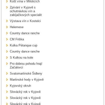
Košt vína v Miloticích
Zpívání v Kyjově s
ochutnávkou vín a
zabíjačkových specialit
Výstava vín v Kostelci
Helemese
Country dance ranche
CM Friška
Kulka Pétanque cup
Country dance ranche
S Kulkou na kole
Pro dobrou pohodu hrají
Začalovci
Svatomartinské Šidleny
Martinské hody v Kyjově
Kyjovský okruh
Slovácký rok v Kyjově
Slovácký rok v Kyjově
Slovácký rok v Kyjově