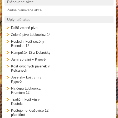
Plánované akce
Žádné plánované akce.
Uplynulé akce
Další zelené pivo
Zelené pivo Lobkowicz 14
Poslední košt sezóny
Benedict 12
Rampušák 12 z Dobrušky
Jarní zpívání v Kyjově
Košt ovocných pálenek v
Kelčanech
Josefský košt vín v
Kyjově
Na čepu Lobkowicz
Premium 12
Tradiční košt vín v
Kostelci
Koštujeme Krušovice 12
pšeničné