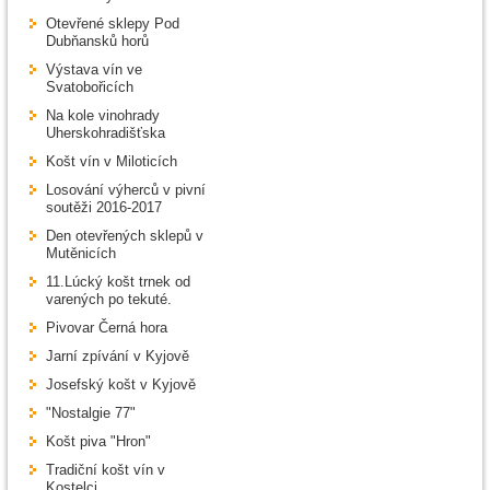
Otevřené sklepy Pod
Dubňansků horů
Výstava vín ve
Svatobořicích
Na kole vinohrady
Uherskohradišťska
Košt vín v Miloticích
Losování výherců v pivní
soutěži 2016-2017
Den otevřených sklepů v
Mutěnicích
11.Lúcký košt trnek od
varených po tekuté.
Pivovar Černá hora
Jarní zpívání v Kyjově
Josefský košt v Kyjově
"Nostalgie 77"
Košt piva "Hron"
Tradiční košt vín v
Kostelci