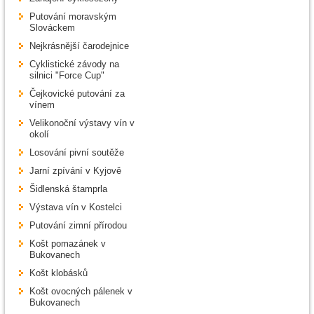
Putování moravským
Slováckem
Nejkrásnější čarodejnice
Cyklistické závody na
silnici "Force Cup"
Čejkovické putování za
vínem
Velikonoční výstavy vín v
okolí
Losování pivní soutěže
Jarní zpívání v Kyjově
Šidlenská štamprla
Výstava vín v Kostelci
Putování zimní přírodou
Košt pomazánek v
Bukovanech
Košt klobásků
Košt ovocných pálenek v
Bukovanech