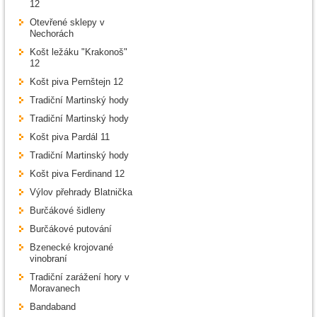
12
Otevřené sklepy v
Nechorách
Košt ležáku "Krakonoš"
12
Košt piva Pernštejn 12
Tradiční Martinský hody
Tradiční Martinský hody
Košt piva Pardál 11
Tradiční Martinský hody
Košt piva Ferdinand 12
Výlov přehrady Blatnička
Burčákové šidleny
Burčákové putování
Bzenecké krojované
vinobraní
Tradiční zarážení hory v
Moravanech
Bandaband