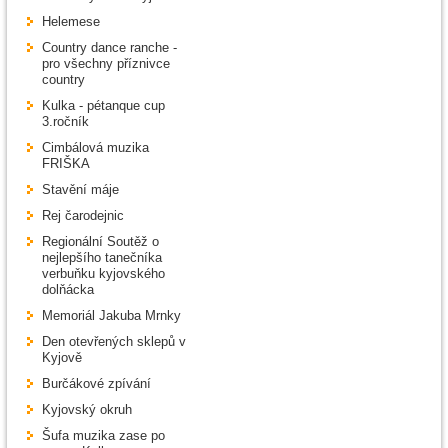
Helemese
Country dance ranche -
pro všechny příznivce
country
Kulka - pétanque cup
3.ročník
Cimbálová muzika
FRIŠKA
Stavění máje
Rej čarodejnic
Regionální Soutěž o
nejlepšího tanečníka
verbuňku kyjovského
dolňácka
Memoriál Jakuba Mrnky
Den otevřených sklepů v
Kyjově
Burčákové zpívání
Kyjovský okruh
Šufa muzika zase po