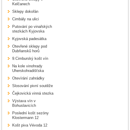
Kelčanech
Sklepy dokořán
Cimbály na ulici
Putování po vinařských
stezkách Kyjovska
Kyjovská padesátka
Otevřené sklepy pod
Dubňansků horů
9.Cimburský košt vín
Na kole vinohrady
Uherskohradišťska
Otevírání zahrádky
Slosování pivní soutěže
Čejkovická vinná stezka
Výstava vín v
Bohuslavicích
Poslední košt sezóny
Klostermann 12
Košt piva Vévoda 12