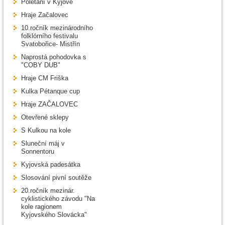
Polétání v Kyjově
Hraje Začalovec
10.ročník mezinárodního
folklórního festivalu
Svatobořice- Mistřín
Naprostá pohodovka s
"COBY DUB"
Hraje CM Friška
Kulka Pétanque cup
Hraje ZAČALOVEC
Otevřené sklepy
S Kulkou na kole
Sluneční máj v
Sonnentoru
Kyjovská padesátka
Slosování pivní soutěže
20.ročník mezinár.
cyklistického závodu "Na
kole ragionem
Kyjovského Slovácka"