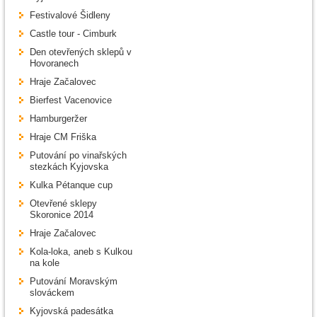
Festivalové Šidleny
Castle tour - Cimburk
Den otevřených sklepů v
Hovoranech
Hraje Začalovec
Bierfest Vacenovice
Hamburgeržer
Hraje CM Friška
Putování po vinařských
stezkách Kyjovska
Kulka Pétanque cup
Otevřené sklepy
Skoronice 2014
Hraje Začalovec
Kola-loka, aneb s Kulkou
na kole
Putování Moravským
slováckem
Kyjovská padesátka