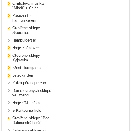
Cimbálová muzika
"Mládí" z Čejče
Posezení s
harmonikářem
Otevřené sklepy
Skoronice
Hamburgeržer
Hraje Začalovec
Otevřené sklepy
Kyjovska
Křest Radegasta
Letecký den
Kulka-pétanque cup
Den otevřených sklepů
ve Bzenci
Hraje CM Friška
S Kulkou na kole
Otevřené sklepy "Pod
Dubňansků horů"
Zahájení cyklosezóny