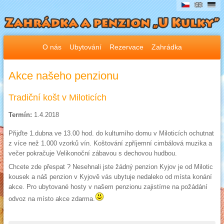
O nás
Ubytování
Rezervace
Zahrádka
Akce našeho penzionu
Tradiční košt v Miloticích
Termín:
1.4.2018
Přijďte 1.dubna ve 13.00 hod. do kulturního domu v Miloticích ochutnat
z více než 1.000 vzorků vín. Koštování zpříjemní cimbálová muzika a
večer pokračuje Velikonoční zábavou s dechovou hudbou.
Chcete zde přespat ? Nesehnali jste žádný penzion Kyjov je od Milotic
kousek a náš penzion v Kyjově vás ubytuje nedaleko od místa konání
akce. Pro ubytované hosty v našem penzionu zajistíme na požádání
odvoz na místo akce zdarma.