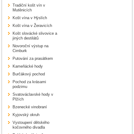
Tradiční košt vín v
Mutěnicích
Košt vína v Hýslích
Košt vína v Žeravicích
Košt slovácké slivovice a
jiných destilátů
Novoroční výstup na
Cimburk
Putování za prasátkem
Kameňácké hody
Burčákový pochod
Pochod za krásami
podzimu
Svatováclavské hody v
Plžích
Bzenecké vinobraní
Kyjovský okruh
Vystoupení dětského
kočovného divadla