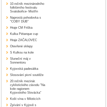
10.ročník mezinárodního
folklórního festivalu
Svatobořice- Mistřín
Naprostá pohodovka s
"COBY DUB"
Hraje CM Friška
Kulka Pétanque cup
Hraje ZAČALOVEC
Otevřené sklepy
S Kulkou na kole
Sluneční máj v
Sonnentoru
Kyjovská padesátka
Slosování pivní soutěže
20.ročník mezinár.
cyklistického závodu "Na
kole ragionem
Kyjovského Slovácka"
Košt vína v Miloticích
Zpívání v Kyjově s