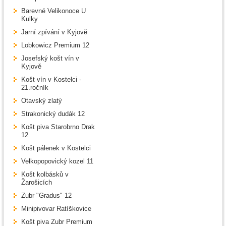
Barevné Velikonoce U
Kulky
Jarní zpívání v Kyjově
Lobkowicz Premium 12
Josefský košt vín v
Kyjově
Košt vín v Kostelci -
21.ročník
Otavský zlatý
Strakonický dudák 12
Košt piva Starobrno Drak
12
Košt pálenek v Kostelci
Velkopopovický kozel 11
Košt kolbásků v
Žarošicích
Zubr "Gradus" 12
Minipivovar Ratíškovice
Košt piva Zubr Premium