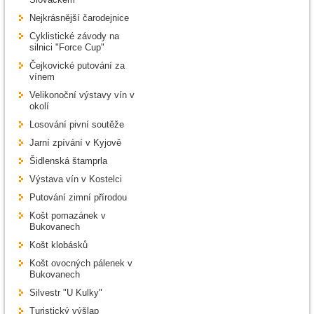
Nejkrásnější čarodejnice
Cyklistické závody na
silnici "Force Cup"
Čejkovické putování za
vínem
Velikonoční výstavy vín v
okolí
Losování pivní soutěže
Jarní zpívání v Kyjově
Šidlenská štamprla
Výstava vín v Kostelci
Putování zimní přírodou
Košt pomazánek v
Bukovanech
Košt klobásků
Košt ovocných pálenek v
Bukovanech
Silvestr "U Kulky"
Turistický výšlap