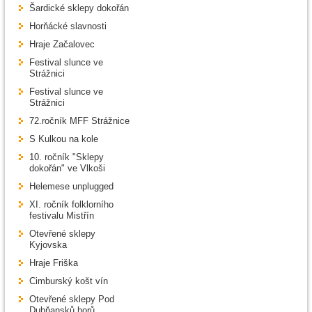
Šardické sklepy dokořán
Horňácké slavnosti
Hraje Začalovec
Festival slunce ve
Strážnici
Festival slunce ve
Strážnici
72.ročník MFF Strážnice
S Kulkou na kole
10. ročník "Sklepy
dokořán" ve Vlkoši
Helemese unplugged
XI. ročník folklorního
festivalu Mistřín
Otevřené sklepy
Kyjovska
Hraje Friška
Cimburský košt vín
Otevřené sklepy Pod
Dubňansků horů