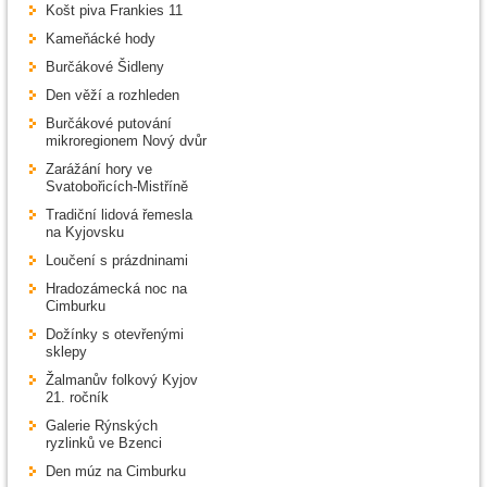
Košt piva Frankies 11
Kameňácké hody
Burčákové Šidleny
Den věží a rozhleden
Burčákové putování
mikroregionem Nový dvůr
Zarážání hory ve
Svatobořicích-Mistříně
Tradiční lidová řemesla
na Kyjovsku
Loučení s prázdninami
Hradozámecká noc na
Cimburku
Dožínky s otevřenými
sklepy
Žalmanův folkový Kyjov
21. ročník
Galerie Rýnských
ryzlinků ve Bzenci
Den múz na Cimburku