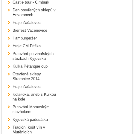
Castle tour - Cimburk
Den otevřených sklepů v
Hovoranech
Hraje Začalovec
Bierfest Vacenovice
Hamburgeržer
Hraje CM Friška
Putování po vinařských
stezkách Kyjovska
Kulka Pétanque cup
Otevřené sklepy
Skoronice 2014
Hraje Začalovec
Kola-loka, aneb s Kulkou
na kole
Putování Moravským
slováckem
Kyjovská padesátka
Tradiční košt vín v
Mutěnicích