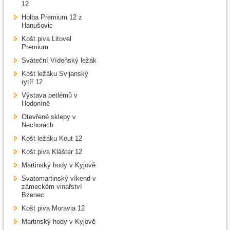
12
Holba Premium 12 z
Hanušovic
Košt piva Litovel
Premium
Sváteční Vídeňský ležák
Košt ležáku Svijanský
rytíř 12
Výstava betlémů v
Hodoníně
Otevřené sklepy v
Nechorách
Košt ležáku Kout 12
Košt piva Klášter 12
Martinský hody v Kyjově
Svatomartinský víkend v
zámeckém vinařství
Bzenec
Košt piva Moravia 12
Martinský hody v Kyjově