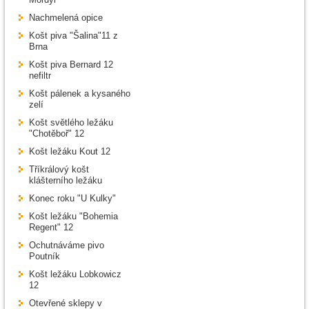
Nachmelená opice
Košt piva "Šalina"11 z
Brna
Košt piva Bernard 12
nefiltr
Košt pálenek a kysaného
zelí
Košt světlého ležáku
"Chotěboř" 12
Košt ležáku Kout 12
Tříkrálový košt
klášterního ležáku
Konec roku "U Kulky"
Košt ležáku "Bohemia
Regent" 12
Ochutnáváme pivo
Poutník
Košt ležáku Lobkowicz
12
Otevřené sklepy v