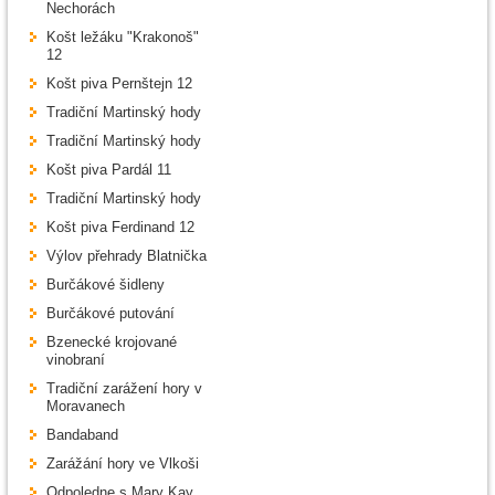
Nechorách
Košt ležáku "Krakonoš"
12
Košt piva Pernštejn 12
Tradiční Martinský hody
Tradiční Martinský hody
Košt piva Pardál 11
Tradiční Martinský hody
Košt piva Ferdinand 12
Výlov přehrady Blatnička
Burčákové šidleny
Burčákové putování
Bzenecké krojované
vinobraní
Tradiční zarážení hory v
Moravanech
Bandaband
Zarážání hory ve Vlkoši
Odpoledne s Mary Kay