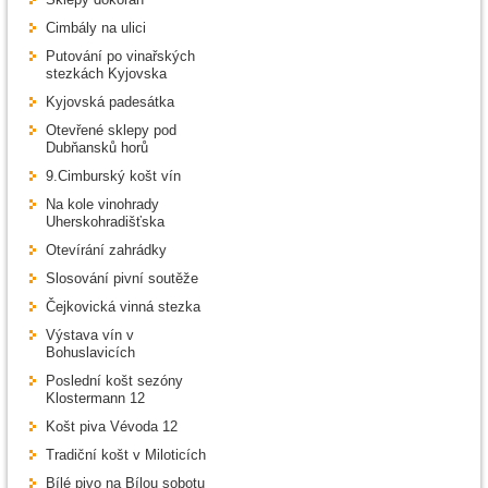
Cimbály na ulici
Putování po vinařských
stezkách Kyjovska
Kyjovská padesátka
Otevřené sklepy pod
Dubňansků horů
9.Cimburský košt vín
Na kole vinohrady
Uherskohradišťska
Otevírání zahrádky
Slosování pivní soutěže
Čejkovická vinná stezka
Výstava vín v
Bohuslavicích
Poslední košt sezóny
Klostermann 12
Košt piva Vévoda 12
Tradiční košt v Miloticích
Bílé pivo na Bílou sobotu