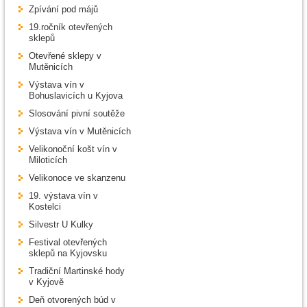
Zpívání pod májů
19.ročník otevřených
sklepů
Otevřené sklepy v
Mutěnicích
Výstava vín v
Bohuslavicích u Kyjova
Slosování pivní soutěže
Výstava vín v Mutěnicích
Velikonoční košt vín v
Miloticích
Velikonoce ve skanzenu
19. výstava vín v
Kostelci
Silvestr U Kulky
Festival otevřených
sklepů na Kyjovsku
Tradiční Martinské hody
v Kyjově
Deň otvorených búd v