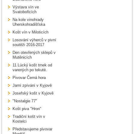
Výstava vín ve
Svatobořicích
Na kole vinohrady
Uherskohradišťska
Košt vín v Miloticích
Losování výherců v pivní
soutěži 2016-2017
Den otevřených sklepů v
Mutěnicích
11.Lúcký košt trnek od
varených po tekuté.
Pivovar Černá hora
Jarní zpívání v Kyjově
Josefský košt v Kyjově
"Nostalgie 77"
Košt piva "Hron"
Tradiční košt vín v
Kostelci
Představujeme pivovar
Mordýř