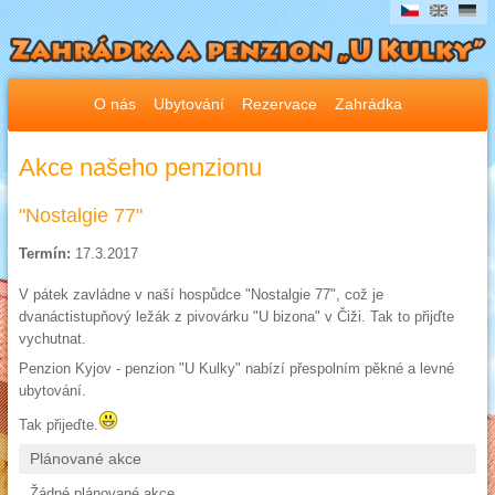
O nás
Ubytování
Rezervace
Zahrádka
Akce našeho penzionu
"Nostalgie 77"
Termín:
17.3.2017
V pátek zavládne v naší hospůdce "Nostalgie 77", což je
dvanáctistupňový ležák z pivovárku "U bizona" v Čiži. Tak to přijďte
vychutnat.
Penzion Kyjov - penzion "U Kulky" nabízí přespolním pěkné a levné
ubytování.
Tak přijeďte.
Plánované akce
Žádné plánované akce.