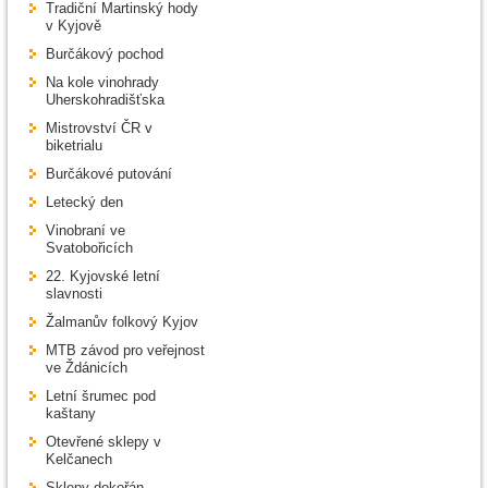
Tradiční Martinský hody
v Kyjově
Burčákový pochod
Na kole vinohrady
Uherskohradišťska
Mistrovství ČR v
biketrialu
Burčákové putování
Letecký den
Vinobraní ve
Svatobořicích
22. Kyjovské letní
slavnosti
Žalmanův folkový Kyjov
MTB závod pro veřejnost
ve Ždánicích
Letní šrumec pod
kaštany
Otevřené sklepy v
Kelčanech
Sklepy dokořán