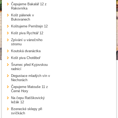
Čepujeme Bakalář 12 z
Rakovníka
Košt pálenek v
Bukovanech
Koštujeme Pernštejn 12
Košt piva Rychtář 12
Zpívání u vánočního
stromu
Koutská dvanáctka
Košt piva Chotěboř
Šrumec před Kyjovskou
radnicí
Degustace mladých vín v
Nechorách
Čepujeme Matouše 11 z
Černé Hory
Na čepu Ratíškovický
ležák 12
Bzenecké sklepy při
svíčkách