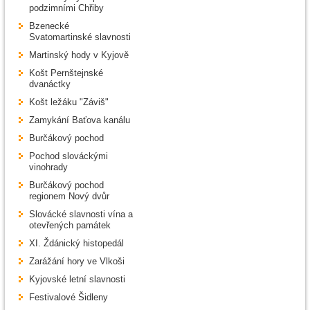
podzimními Chřiby
Bzenecké
Svatomartinské slavnosti
Martinský hody v Kyjově
Košt Pernštejnské
dvanáctky
Košt ležáku "Záviš"
Zamykání Baťova kanálu
Burčákový pochod
Pochod slováckými
vinohrady
Burčákový pochod
regionem Nový dvůr
Slovácké slavnosti vína a
otevřených památek
XI. Ždánický histopedál
Zarážání hory ve Vlkoši
Kyjovské letní slavnosti
Festivalové Šidleny