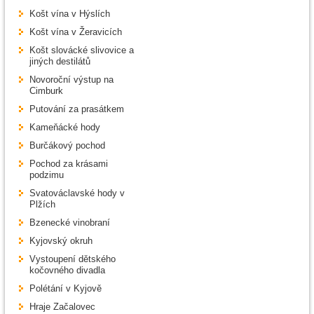
Košt vína v Hýslích
Košt vína v Žeravicích
Košt slovácké slivovice a
jiných destilátů
Novoroční výstup na
Cimburk
Putování za prasátkem
Kameňácké hody
Burčákový pochod
Pochod za krásami
podzimu
Svatováclavské hody v
Plžích
Bzenecké vinobraní
Kyjovský okruh
Vystoupení dětského
kočovného divadla
Polétání v Kyjově
Hraje Začalovec