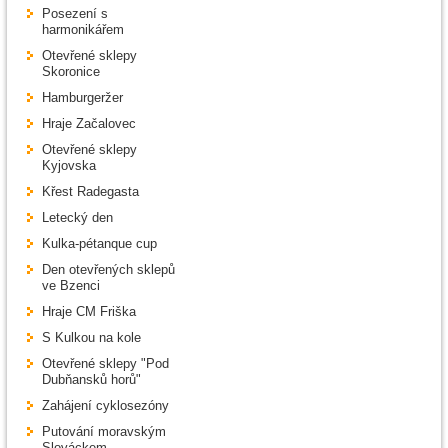
Posezení s
harmonikářem
Otevřené sklepy
Skoronice
Hamburgeržer
Hraje Začalovec
Otevřené sklepy
Kyjovska
Křest Radegasta
Letecký den
Kulka-pétanque cup
Den otevřených sklepů
ve Bzenci
Hraje CM Friška
S Kulkou na kole
Otevřené sklepy "Pod
Dubňansků horů"
Zahájení cyklosezóny
Putování moravským
Slováckem