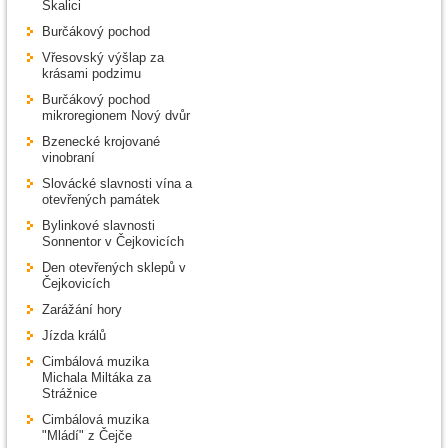
Skalici
Burčákový pochod
Vřesovský výšlap za
krásami podzimu
Burčákový pochod
mikroregionem Nový dvůr
Bzenecké krojované
vinobraní
Slovácké slavnosti vína a
otevřených památek
Bylinkové slavnosti
Sonnentor v Čejkovicích
Den otevřených sklepů v
Čejkovicích
Zarážání hory
Jízda králů
Cimbálová muzika
Michala Miltáka za
Strážnice
Cimbálová muzika
"Mládí" z Čejče