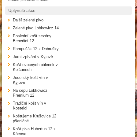
Uplynulé akce
Další zelené pivo
Zelené pivo Lobkowicz 14
Poslední košt sezóny
Benedict 12
Rampušák 12 z Dobrušky
Jarní zpívání v Kyjově
Košt ovocných pálenek v
Kelčanech
Josefský košt vín v
Kyjově
Na čepu Lobkowicz
Premium 12
Tradiční košt vín v
Kostelci
Koštujeme Krušovice 12
pšeničné
Košt piva Hubertus 12 z
Kácova