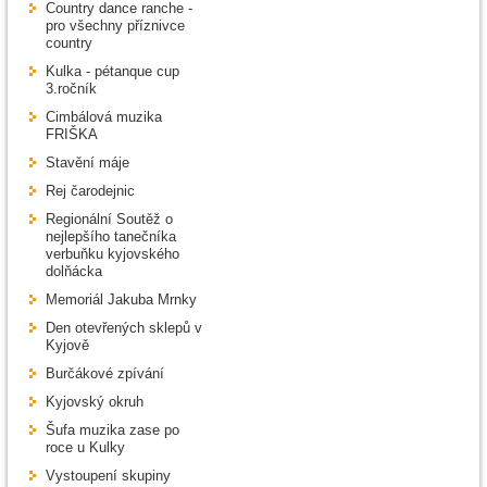
Country dance ranche -
pro všechny příznivce
country
Kulka - pétanque cup
3.ročník
Cimbálová muzika
FRIŠKA
Stavění máje
Rej čarodejnic
Regionální Soutěž o
nejlepšího tanečníka
verbuňku kyjovského
dolňácka
Memoriál Jakuba Mrnky
Den otevřených sklepů v
Kyjově
Burčákové zpívání
Kyjovský okruh
Šufa muzika zase po
roce u Kulky
Vystoupení skupiny