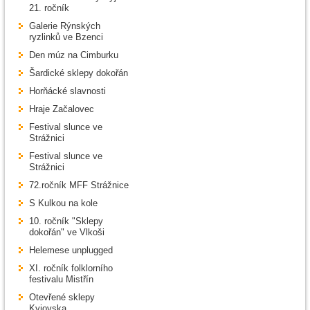
21. ročník
Galerie Rýnských
ryzlinků ve Bzenci
Den múz na Cimburku
Šardické sklepy dokořán
Horňácké slavnosti
Hraje Začalovec
Festival slunce ve
Strážnici
Festival slunce ve
Strážnici
72.ročník MFF Strážnice
S Kulkou na kole
10. ročník "Sklepy
dokořán" ve Vlkoši
Helemese unplugged
XI. ročník folklorního
festivalu Mistřín
Otevřené sklepy
Kyjovska