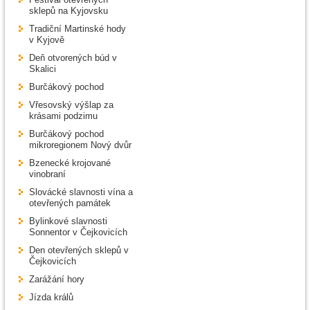
sklepů na Kyjovsku
Tradiční Martinské hody
v Kyjově
Deň otvorených búd v
Skalici
Burčákový pochod
Vřesovský výšlap za
krásami podzimu
Burčákový pochod
mikroregionem Nový dvůr
Bzenecké krojované
vinobraní
Slovácké slavnosti vína a
otevřených památek
Bylinkové slavnosti
Sonnentor v Čejkovicích
Den otevřených sklepů v
Čejkovicích
Zarážání hory
Jízda králů