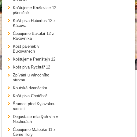
Koštujeme Krušovice 12
pšeničné
Košt piva Hubertus 12 z
Kácova
Čepujeme Bakalář 12 z
Rakovníka
Košt pálenek v
Bukovanech
Koštujeme Pernštejn 12
Košt piva Rychtář 12
Zpívání u vánočního
stromu
Koutská dvanáctka
Košt piva Chotěboř
Šrumec před Kyjovskou
radnicí
Degustace mladých vín v
Nechorách
Čepujeme Matouše 11 z
Černé Hory