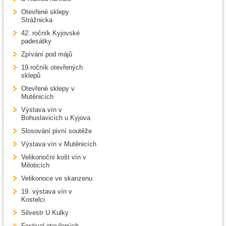
Otevřené sklepy
Strážnicka
42. ročník Kyjovské
padesátky
Zpívání pod májů
19.ročník otevřených
sklepů
Otevřené sklepy v
Mutěnicích
Výstava vín v
Bohuslavicích u Kyjova
Slosování pivní soutěže
Výstava vín v Mutěnicích
Velikonoční košt vín v
Miloticích
Velikonoce ve skanzenu
19. výstava vín v
Kostelci
Silvestr U Kulky
Festival otevřených