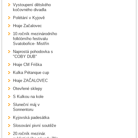
Vystoupení dětského
kočovného divadla
Polétání v Kyjově
Hraje Začalovec
10.ročník mezinárodního
folklórního festivalu
Svatobořice- Mistřín
Naprostá pohodovka s
"COBY DUB"
Hraje CM Friška
Kulka Pétanque cup
Hraje ZAČALOVEC
Otevřené sklepy
S Kulkou na kole
Sluneční máj v
Sonnentoru
Kyjovská padesátka
Slosování pivní soutěže
20.ročník mezinár.