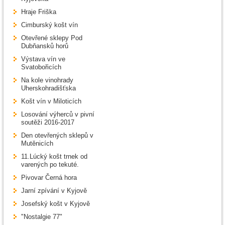
Hraje Friška
Cimburský košt vín
Otevřené sklepy Pod
Dubňansků horů
Výstava vín ve
Svatobořicích
Na kole vinohrady
Uherskohradišťska
Košt vín v Miloticích
Losování výherců v pivní
soutěži 2016-2017
Den otevřených sklepů v
Mutěnicích
11.Lúcký košt trnek od
varených po tekuté.
Pivovar Černá hora
Jarní zpívání v Kyjově
Josefský košt v Kyjově
"Nostalgie 77"