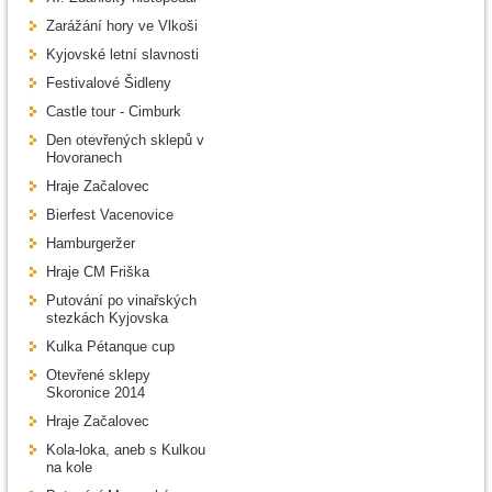
Zarážání hory ve Vlkoši
Kyjovské letní slavnosti
Festivalové Šidleny
Castle tour - Cimburk
Den otevřených sklepů v
Hovoranech
Hraje Začalovec
Bierfest Vacenovice
Hamburgeržer
Hraje CM Friška
Putování po vinařských
stezkách Kyjovska
Kulka Pétanque cup
Otevřené sklepy
Skoronice 2014
Hraje Začalovec
Kola-loka, aneb s Kulkou
na kole