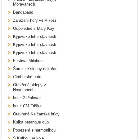
Moravanech
Bandaband
Zarážání hory ve Vlkoši
Odpoledne s Mary Kay
Kyjovské letní slavnosti
Kyjovské letní slavnosti
Kyjovské letní slavnosti
Festival Milotice
Šardické sklepy dokořán
Cimburská nota
Otevřené sklepy v
Hovoranech
hraje Začalovec
hraje CM Friška
Otevřené Kelčanské bůdy
Kulka pétanque cup.
Posezení s harmonikou
S Kulkou na kole