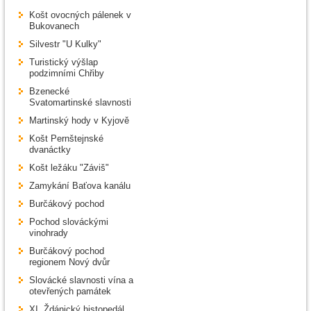
Košt ovocných pálenek v
Bukovanech
Silvestr "U Kulky"
Turistický výšlap
podzimními Chřiby
Bzenecké
Svatomartinské slavnosti
Martinský hody v Kyjově
Košt Pernštejnské
dvanáctky
Košt ležáku "Záviš"
Zamykání Baťova kanálu
Burčákový pochod
Pochod slováckými
vinohrady
Burčákový pochod
regionem Nový dvůr
Slovácké slavnosti vína a
otevřených památek
XI. Ždánický histopedál