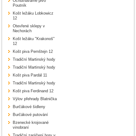
Ochutnáváme pivo
Poutník
Košt ležáku Lobkowicz
12
Otevřené sklepy v
Nechorách
Košt ležáku "Krakonoš"
12
Košt piva Pernštejn 12
Tradiční Martinský hody
Tradiční Martinský hody
Košt piva Pardál 11
Tradiční Martinský hody
Košt piva Ferdinand 12
Výlov přehrady Blatnička
Burčákové šidleny
Burčákové putování
Bzenecké krojované
vinobraní
Tradiční zarážení hory v