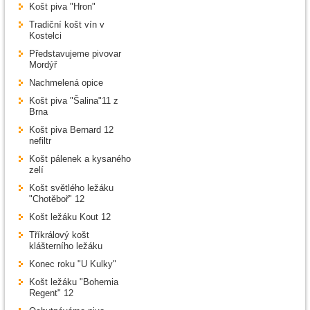
Košt piva "Hron"
Tradiční košt vín v
Kostelci
Představujeme pivovar
Mordýř
Nachmelená opice
Košt piva "Šalina"11 z
Brna
Košt piva Bernard 12
nefiltr
Košt pálenek a kysaného
zelí
Košt světlého ležáku
"Chotěboř" 12
Košt ležáku Kout 12
Tříkrálový košt
klášterního ležáku
Konec roku "U Kulky"
Košt ležáku "Bohemia
Regent" 12