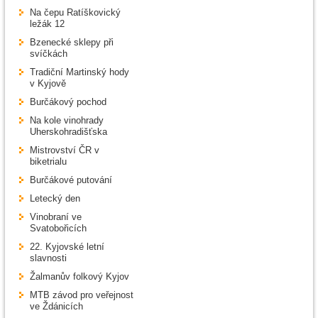
Na čepu Ratíškovický
ležák 12
Bzenecké sklepy při
svíčkách
Tradiční Martinský hody
v Kyjově
Burčákový pochod
Na kole vinohrady
Uherskohradišťska
Mistrovství ČR v
biketrialu
Burčákové putování
Letecký den
Vinobraní ve
Svatobořicích
22. Kyjovské letní
slavnosti
Žalmanův folkový Kyjov
MTB závod pro veřejnost
ve Ždánicích