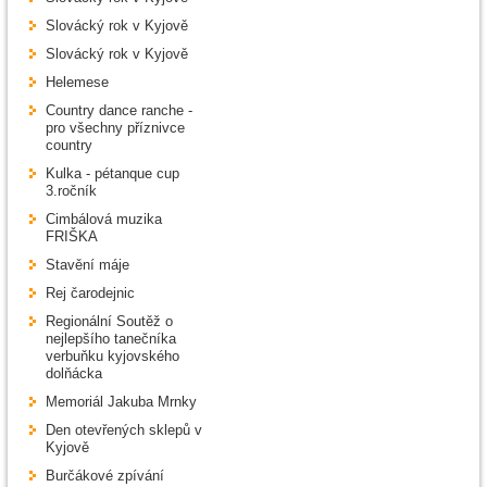
Slovácký rok v Kyjově
Slovácký rok v Kyjově
Helemese
Country dance ranche -
pro všechny příznivce
country
Kulka - pétanque cup
3.ročník
Cimbálová muzika
FRIŠKA
Stavění máje
Rej čarodejnic
Regionální Soutěž o
nejlepšího tanečníka
verbuňku kyjovského
dolňácka
Memoriál Jakuba Mrnky
Den otevřených sklepů v
Kyjově
Burčákové zpívání