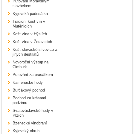
Putování Moravským
slováckem
Kyjovská padesátka
Tradiční košt vín v
Mutěnicích
Košt vína v Hýslích
Košt vína v Žeravicích
Košt slovácké slivovice a
jiných destilátů
Novoroční výstup na
Cimburk
Putování za prasátkem
Kameňácké hody
Burčákový pochod
Pochod za krásami
podzimu
Svatováclavské hody v
Plžích
Bzenecké vinobraní
Kyjovský okruh