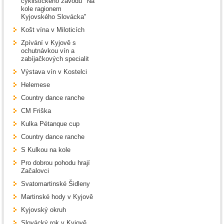
cyklistického závodu "Na
kole ragionem
Kyjovského Slovácka"
Košt vína v Miloticích
Zpívání v Kyjově s
ochutnávkou vín a
zabíjačkových specialit
Výstava vín v Kostelci
Helemese
Country dance ranche
CM Friška
Kulka Pétanque cup
Country dance ranche
S Kulkou na kole
Pro dobrou pohodu hrají
Začalovci
Svatomartinské Šidleny
Martinské hody v Kyjově
Kyjovský okruh
Slovácký rok v Kyjově