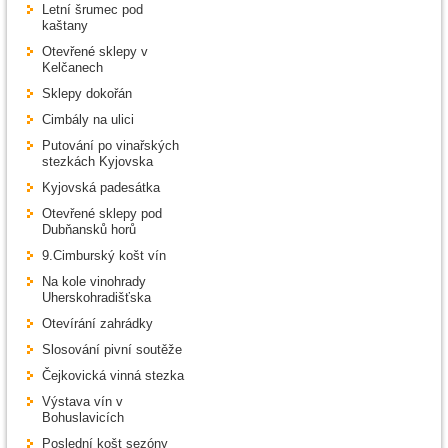
Letní šrumec pod
kaštany
Otevřené sklepy v
Kelčanech
Sklepy dokořán
Cimbály na ulici
Putování po vinařských
stezkách Kyjovska
Kyjovská padesátka
Otevřené sklepy pod
Dubňansků horů
9.Cimburský košt vín
Na kole vinohrady
Uherskohradišťska
Otevírání zahrádky
Slosování pivní soutěže
Čejkovická vinná stezka
Výstava vín v
Bohuslavicích
Poslední košt sezóny