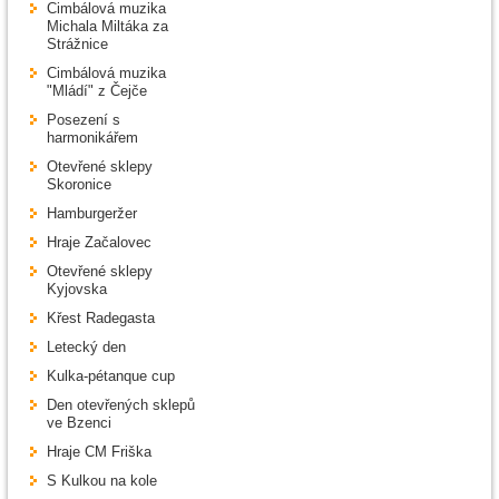
Cimbálová muzika
Michala Miltáka za
Strážnice
Cimbálová muzika
"Mládí" z Čejče
Posezení s
harmonikářem
Otevřené sklepy
Skoronice
Hamburgeržer
Hraje Začalovec
Otevřené sklepy
Kyjovska
Křest Radegasta
Letecký den
Kulka-pétanque cup
Den otevřených sklepů
ve Bzenci
Hraje CM Friška
S Kulkou na kole