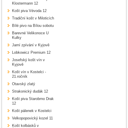
Klostermann 12
Košt piva Vévoda 12
Tradiční košt v Miloticích
Bílé pivo na Bílou sobotu
Barevné Velikonoce U
Kulky
Jarní zpívání v Kyjově
Lobkowicz Premium 12
Josefský košt vín v
Kyjově
Košt vín v Kostelci -
21.ročník
Otavský zlatý
Strakonický dudák 12
Košt piva Starobrno Drak
12
Košt pálenek v Kostelci
Velkopopovický kozel 11
Košt kolbásků v