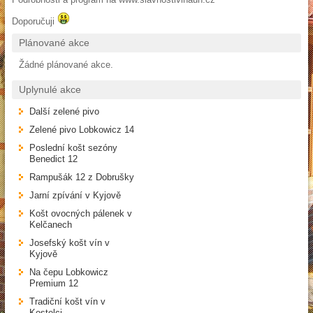
Doporučuji
Plánované akce
Žádné plánované akce.
Uplynulé akce
Další zelené pivo
Zelené pivo Lobkowicz 14
Poslední košt sezóny
Benedict 12
Rampušák 12 z Dobrušky
Jarní zpívání v Kyjově
Košt ovocných pálenek v
Kelčanech
Josefský košt vín v
Kyjově
Na čepu Lobkowicz
Premium 12
Tradiční košt vín v
Kostelci