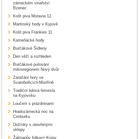
zámeckém vinařství
Bzenec
Košt piva Moravia 12
Martinský hody v Kyjově
Košt piva Frankies 11
Kameňácké hody
Burčákové Šidleny
Den věží a rozhleden
Burčákové putování
mikroregionem Nový dvůr
Zarážání hory ve
Svatobořicích-Mistříně
Tradiční lidová řemesla
na Kyjovsku
Loučení s prázdninami
Hradozámecká noc na
Cimburku
Dožínky s otevřenými
sklepy
Žalmanův folkový Kyjov