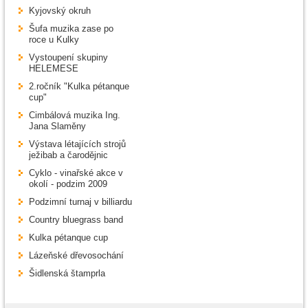
Kyjovský okruh
Šufa muzika zase po
roce u Kulky
Vystoupení skupiny
HELEMESE
2.ročník "Kulka pétanque
cup"
Cimbálová muzika Ing.
Jana Slaměny
Výstava létajících strojů
ježibab a čarodějnic
Cyklo - vinařské akce v
okolí - podzim 2009
Podzimní turnaj v billiardu
Country bluegrass band
Kulka pétanque cup
Lázeňské dřevosochání
Šidlenská štamprla