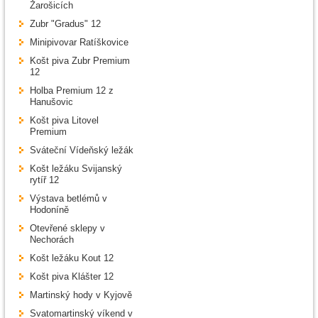
Žarošicích
Zubr "Gradus" 12
Minipivovar Ratíškovice
Košt piva Zubr Premium
12
Holba Premium 12 z
Hanušovic
Košt piva Litovel
Premium
Sváteční Vídeňský ležák
Košt ležáku Svijanský
rytíř 12
Výstava betlémů v
Hodoníně
Otevřené sklepy v
Nechorách
Košt ležáku Kout 12
Košt piva Klášter 12
Martinský hody v Kyjově
Svatomartinský víkend v