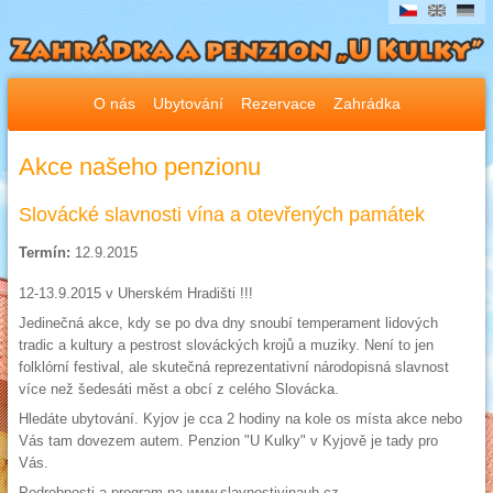
O nás
Ubytování
Rezervace
Zahrádka
Akce našeho penzionu
Slovácké slavnosti vína a otevřených památek
Termín:
12.9.2015
12-13.9.2015 v Uherském Hradišti !!!
Jedinečná akce, kdy se po dva dny snoubí temperament lidových
tradic a kultury a pestrost slováckých krojů a muziky. Není to jen
folklórní festival, ale skutečná reprezentativní národopisná slavnost
více než šedesáti měst a obcí z celého Slovácka.
Hledáte ubytování. Kyjov je cca 2 hodiny na kole os místa akce nebo
Vás tam dovezem autem. Penzion "U Kulky" v Kyjově je tady pro
Vás.
Podrobnosti a program na www.slavnostivinauh.cz