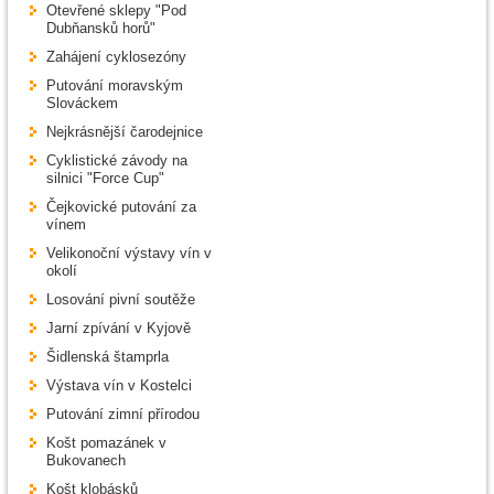
Otevřené sklepy "Pod
Dubňansků horů"
Zahájení cyklosezóny
Putování moravským
Slováckem
Nejkrásnější čarodejnice
Cyklistické závody na
silnici "Force Cup"
Čejkovické putování za
vínem
Velikonoční výstavy vín v
okolí
Losování pivní soutěže
Jarní zpívání v Kyjově
Šidlenská štamprla
Výstava vín v Kostelci
Putování zimní přírodou
Košt pomazánek v
Bukovanech
Košt klobásků