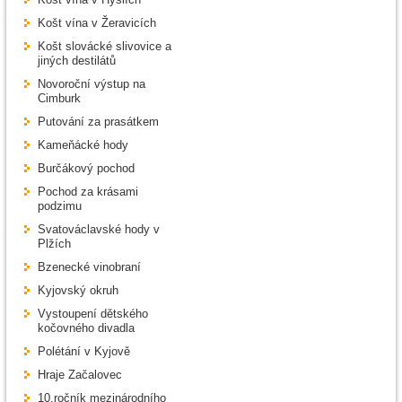
Košt vína v Žeravicích
Košt slovácké slivovice a
jiných destilátů
Novoroční výstup na
Cimburk
Putování za prasátkem
Kameňácké hody
Burčákový pochod
Pochod za krásami
podzimu
Svatováclavské hody v
Plžích
Bzenecké vinobraní
Kyjovský okruh
Vystoupení dětského
kočovného divadla
Polétání v Kyjově
Hraje Začalovec
10.ročník mezinárodního