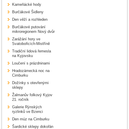
Kameňácké hody
Burčákové Šidleny
Den věží a rozhleden
Burčákové putování
mikroregionem Nový dvůr
Zarážání hory ve
Svatobořicích-Mistříně
Tradiční lidová řemesla
na Kyjovsku
Loučení s prázdninami
Hradozámecká noc na
Cimburku
Dožínky s otevřenými
sklepy
Žalmanův folkový Kyjov
21. ročník
Galerie Rýnských
ryzlinků ve Bzenci
Den múz na Cimburku
Šardické sklepy dokořán