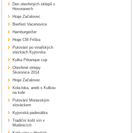
Den otevřených sklepů v
Hovoranech
Hraje Začalovec
Bierfest Vacenovice
Hamburgeržer
Hraje CM Friška
Putování po vinařských
stezkách Kyjovska
Kulka Pétanque cup
Otevřené sklepy
Skoronice 2014
Hraje Začalovec
Kola-loka, aneb s Kulkou
na kole
Putování Moravským
slováckem
Kyjovská padesátka
Tradiční košt vín v
Mutěnicích
Košt vína v Hýslích