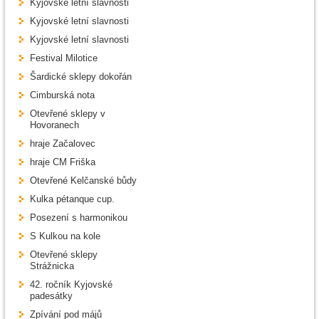
Kyjovské letní slavnosti
Kyjovské letní slavnosti
Kyjovské letní slavnosti
Festival Milotice
Šardické sklepy dokořán
Cimburská nota
Otevřené sklepy v
Hovoranech
hraje Začalovec
hraje CM Friška
Otevřené Kelčanské bůdy
Kulka pétanque cup.
Posezení s harmonikou
S Kulkou na kole
Otevřené sklepy
Strážnicka
42. ročník Kyjovské
padesátky
Zpívání pod májů