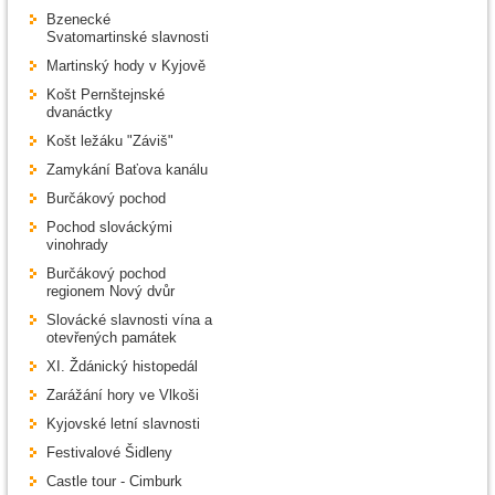
Bzenecké
Svatomartinské slavnosti
Martinský hody v Kyjově
Košt Pernštejnské
dvanáctky
Košt ležáku "Záviš"
Zamykání Baťova kanálu
Burčákový pochod
Pochod slováckými
vinohrady
Burčákový pochod
regionem Nový dvůr
Slovácké slavnosti vína a
otevřených památek
XI. Ždánický histopedál
Zarážání hory ve Vlkoši
Kyjovské letní slavnosti
Festivalové Šidleny
Castle tour - Cimburk