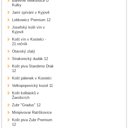
Barevné Velikonoce U
Kulky
Jarní zpívání v Kyjově
Lobkowicz Premium 12
Josefský košt vín v
Kyjově
Košt vín v Kostelci -
21.ročník
Otavský zlatý
Strakonický dudák 12
Košt piva Starobrno Drak
12
Košt pálenek v Kostelci
Velkopopovický kozel 11
Košt kolbásků v
Žarošicích
Zubr "Gradus" 12
Minipivovar Ratíškovice
Košt piva Zubr Premium
12