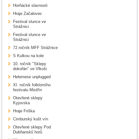
Horňácké slavnosti
Hraje Začalovec
Festival slunce ve
Strážnici
Festival slunce ve
Strážnici
72.ročník MFF Strážnice
S Kulkou na kole
10. ročník "Sklepy
dokořán" ve Vlkoši
Helemese unplugged
XI. ročník folklorního
festivalu Mistřín
Otevřené sklepy
Kyjovska
Hraje Friška
Cimburský košt vín
Otevřené sklepy Pod
Dubňansků horů