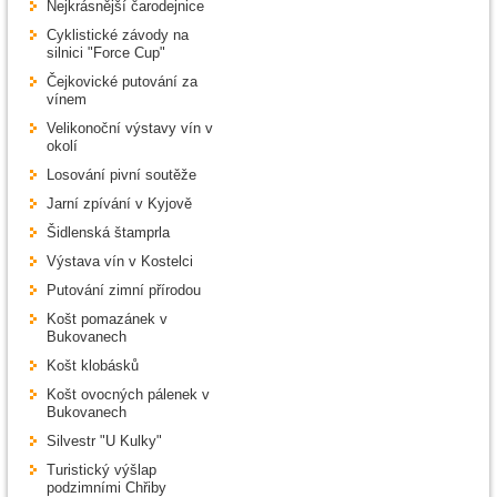
Nejkrásnější čarodejnice
Cyklistické závody na
silnici "Force Cup"
Čejkovické putování za
vínem
Velikonoční výstavy vín v
okolí
Losování pivní soutěže
Jarní zpívání v Kyjově
Šidlenská štamprla
Výstava vín v Kostelci
Putování zimní přírodou
Košt pomazánek v
Bukovanech
Košt klobásků
Košt ovocných pálenek v
Bukovanech
Silvestr "U Kulky"
Turistický výšlap
podzimními Chřiby