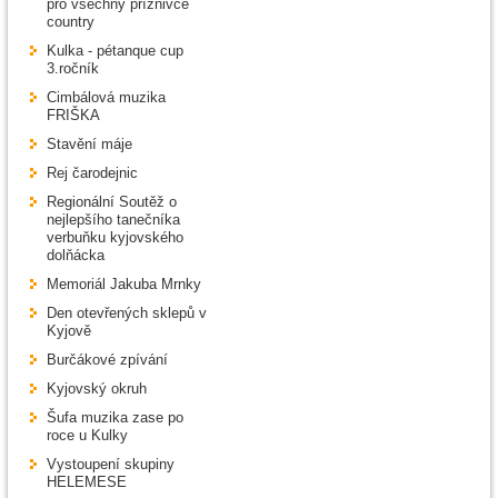
pro všechny příznivce
country
Kulka - pétanque cup
3.ročník
Cimbálová muzika
FRIŠKA
Stavění máje
Rej čarodejnic
Regionální Soutěž o
nejlepšího tanečníka
verbuňku kyjovského
dolňácka
Memoriál Jakuba Mrnky
Den otevřených sklepů v
Kyjově
Burčákové zpívání
Kyjovský okruh
Šufa muzika zase po
roce u Kulky
Vystoupení skupiny
HELEMESE