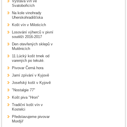
Výstava vín ve
Svatobořicích
Na kole vinohrady
Uherskohradišťska
Košt vín v Miloticích
Losování výherců v pivní
soutěži 2016-2017
Den otevřených sklepů v
Mutěnicích
11.Lúcký košt trnek od
varených po tekuté.
Pivovar Černá hora
Jarní zpívání v Kyjově
Josefský košt v Kyjově
"Nostalgie 77"
Košt piva "Hron"
Tradiční košt vín v
Kostelci
Představujeme pivovar
Mordýř