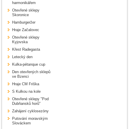
harmonikářem
Otevřené sklepy
Skoronice
Hamburgeržer
Hraje Začalovec
Otevřené sklepy
Kyjovska
Křest Radegasta
Letecký den
Kulka-pétanque cup
Den otevřených sklepů
ve Bzenci
Hraje CM Friška
S Kulkou na kole
Otevřené sklepy "Pod
Dubňansků horů"
Zahájení cyklosezóny
Putování moravským
Slováckem