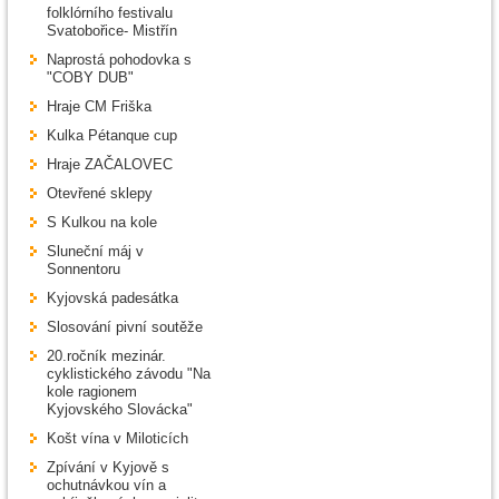
folklórního festivalu
Svatobořice- Mistřín
Naprostá pohodovka s
"COBY DUB"
Hraje CM Friška
Kulka Pétanque cup
Hraje ZAČALOVEC
Otevřené sklepy
S Kulkou na kole
Sluneční máj v
Sonnentoru
Kyjovská padesátka
Slosování pivní soutěže
20.ročník mezinár.
cyklistického závodu "Na
kole ragionem
Kyjovského Slovácka"
Košt vína v Miloticích
Zpívání v Kyjově s
ochutnávkou vín a