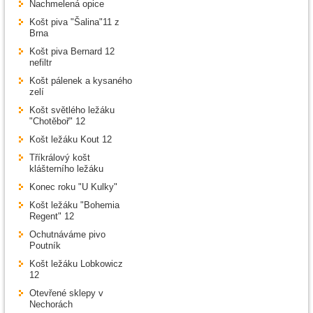
Nachmelená opice
Košt piva "Šalina"11 z
Brna
Košt piva Bernard 12
nefiltr
Košt pálenek a kysaného
zelí
Košt světlého ležáku
"Chotěboř" 12
Košt ležáku Kout 12
Tříkrálový košt
klášterního ležáku
Konec roku "U Kulky"
Košt ležáku "Bohemia
Regent" 12
Ochutnáváme pivo
Poutník
Košt ležáku Lobkowicz
12
Otevřené sklepy v
Nechorách