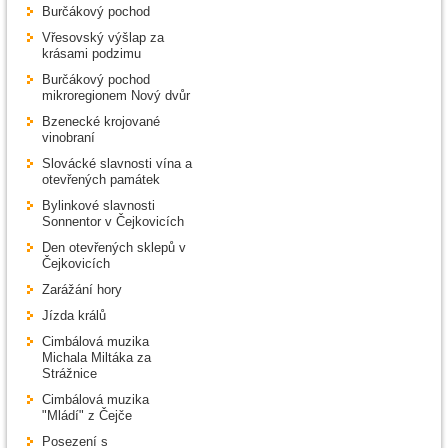
Burčákový pochod
Vřesovský výšlap za
krásami podzimu
Burčákový pochod
mikroregionem Nový dvůr
Bzenecké krojované
vinobraní
Slovácké slavnosti vína a
otevřených památek
Bylinkové slavnosti
Sonnentor v Čejkovicích
Den otevřených sklepů v
Čejkovicích
Zarážání hory
Jízda králů
Cimbálová muzika
Michala Miltáka za
Strážnice
Cimbálová muzika
"Mládí" z Čejče
Posezení s