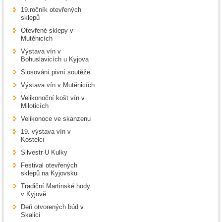
19.ročník otevřených
sklepů
Otevřené sklepy v
Mutěnicích
Výstava vín v
Bohuslavicích u Kyjova
Slosování pivní soutěže
Výstava vín v Mutěnicích
Velikonoční košt vín v
Miloticích
Velikonoce ve skanzenu
19. výstava vín v
Kostelci
Silvestr U Kulky
Festival otevřených
sklepů na Kyjovsku
Tradiční Martinské hody
v Kyjově
Deň otvorených búd v
Skalici