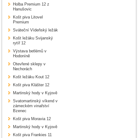
Holba Premium 12 z
Hanušovic
Košt piva Litovel
Premium
Sváteční Vídeňský ležák
Košt ležáku Svijanský
rytíř 12
Výstava betlémů v
Hodoníně
Otevřené sklepy v
Nechorách
Košt ležáku Kout 12
Košt piva Klášter 12
Martinský hody v Kyjově
Svatomartinský víkend v
zámeckém vinařství
Bzenec
Košt piva Moravia 12
Martinský hody v Kyjově
Košt piva Frankies 11