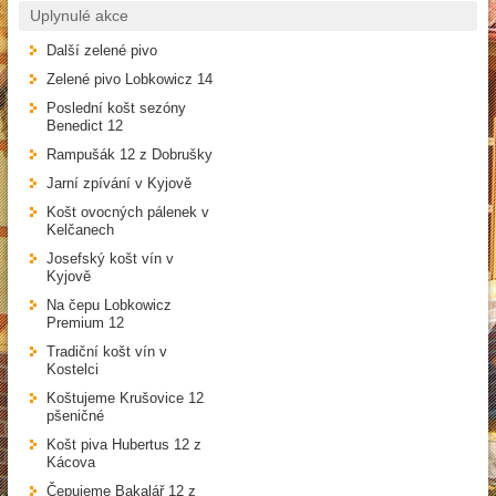
Uplynulé akce
Další zelené pivo
Zelené pivo Lobkowicz 14
Poslední košt sezóny
Benedict 12
Rampušák 12 z Dobrušky
Jarní zpívání v Kyjově
Košt ovocných pálenek v
Kelčanech
Josefský košt vín v
Kyjově
Na čepu Lobkowicz
Premium 12
Tradiční košt vín v
Kostelci
Koštujeme Krušovice 12
pšeničné
Košt piva Hubertus 12 z
Kácova
Čepujeme Bakalář 12 z