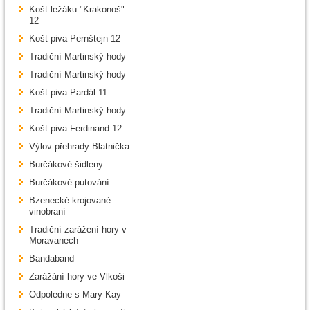
Košt ležáku "Krakonoš"
12
Košt piva Pernštejn 12
Tradiční Martinský hody
Tradiční Martinský hody
Košt piva Pardál 11
Tradiční Martinský hody
Košt piva Ferdinand 12
Výlov přehrady Blatnička
Burčákové šidleny
Burčákové putování
Bzenecké krojované
vinobraní
Tradiční zarážení hory v
Moravanech
Bandaband
Zarážání hory ve Vlkoši
Odpoledne s Mary Kay