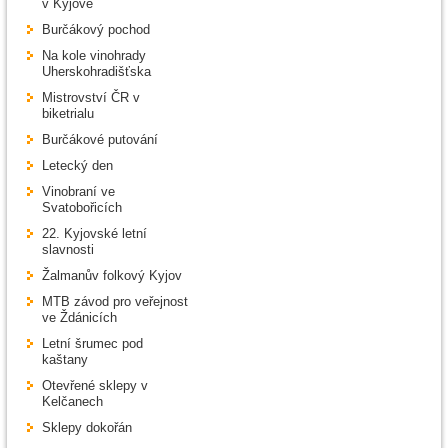
v Kyjově
Burčákový pochod
Na kole vinohrady
Uherskohradišťska
Mistrovství ČR v
biketrialu
Burčákové putování
Letecký den
Vinobraní ve
Svatobořicích
22. Kyjovské letní
slavnosti
Žalmanův folkový Kyjov
MTB závod pro veřejnost
ve Ždánicích
Letní šrumec pod
kaštany
Otevřené sklepy v
Kelčanech
Sklepy dokořán