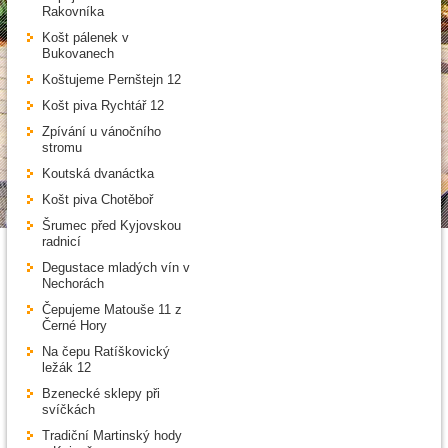
Rakovníka
Košt pálenek v
Bukovanech
Koštujeme Pernštejn 12
Košt piva Rychtář 12
Zpívání u vánočního
stromu
Koutská dvanáctka
Košt piva Chotěboř
Šrumec před Kyjovskou
radnicí
Degustace mladých vín v
Nechorách
Čepujeme Matouše 11 z
Černé Hory
Na čepu Ratíškovický
ležák 12
Bzenecké sklepy při
svíčkách
Tradiční Martinský hody