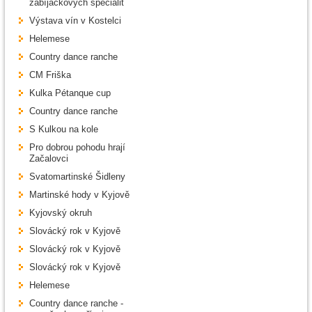
zabíjačkových specialit
Výstava vín v Kostelci
Helemese
Country dance ranche
CM Friška
Kulka Pétanque cup
Country dance ranche
S Kulkou na kole
Pro dobrou pohodu hrají
Začalovci
Svatomartinské Šidleny
Martinské hody v Kyjově
Kyjovský okruh
Slovácký rok v Kyjově
Slovácký rok v Kyjově
Slovácký rok v Kyjově
Helemese
Country dance ranche -