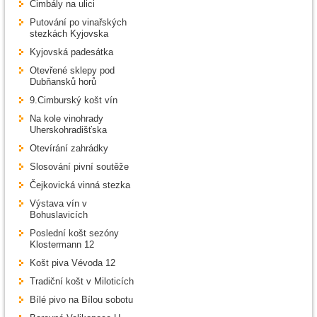
Cimbály na ulici
Putování po vinařských
stezkách Kyjovska
Kyjovská padesátka
Otevřené sklepy pod
Dubňansků horů
9.Cimburský košt vín
Na kole vinohrady
Uherskohradišťska
Otevírání zahrádky
Slosování pivní soutěže
Čejkovická vinná stezka
Výstava vín v
Bohuslavicích
Poslední košt sezóny
Klostermann 12
Košt piva Vévoda 12
Tradiční košt v Miloticích
Bílé pivo na Bílou sobotu