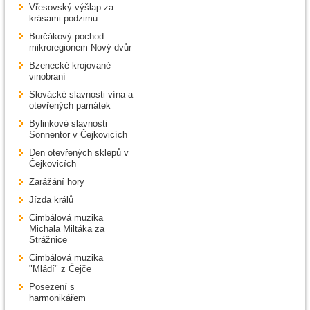
Vřesovský výšlap za
krásami podzimu
Burčákový pochod
mikroregionem Nový dvůr
Bzenecké krojované
vinobraní
Slovácké slavnosti vína a
otevřených památek
Bylinkové slavnosti
Sonnentor v Čejkovicích
Den otevřených sklepů v
Čejkovicích
Zarážání hory
Jízda králů
Cimbálová muzika
Michala Miltáka za
Strážnice
Cimbálová muzika
"Mládí" z Čejče
Posezení s
harmonikářem