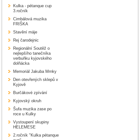
Kulka - pétanque cup
3.ročník
Cimbálová muzika
FRIŠKA
Stavění máje
Rej čarodejnic
Regionální Soutěž o
nejlepšího tanečníka
verbuňku kyjovského
dolňácka
Memoriál Jakuba Mrnky
Den otevřených sklepů v
Kyjově
Burčákové zpívání
Kyjovský okruh
Šufa muzika zase po
roce u Kulky
Vystoupení skupiny
HELEMESE
2.ročník "Kulka pétanque