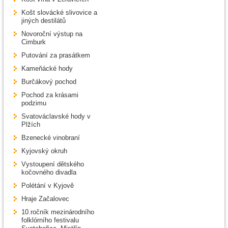
Košt slovácké slivovice a
jiných destilátů
Novoroční výstup na
Cimburk
Putování za prasátkem
Kameňácké hody
Burčákový pochod
Pochod za krásami
podzimu
Svatováclavské hody v
Plžích
Bzenecké vinobraní
Kyjovský okruh
Vystoupení dětského
kočovného divadla
Polétání v Kyjově
Hraje Začalovec
10.ročník mezinárodního
folklórního festivalu