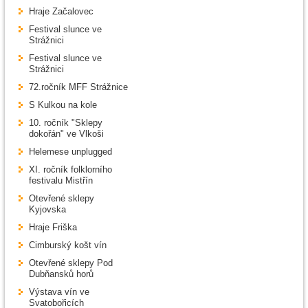
Hraje Začalovec
Festival slunce ve
Strážnici
Festival slunce ve
Strážnici
72.ročník MFF Strážnice
S Kulkou na kole
10. ročník "Sklepy
dokořán" ve Vlkoši
Helemese unplugged
XI. ročník folklorního
festivalu Mistřín
Otevřené sklepy
Kyjovska
Hraje Friška
Cimburský košt vín
Otevřené sklepy Pod
Dubňansků horů
Výstava vín ve
Svatobořicích