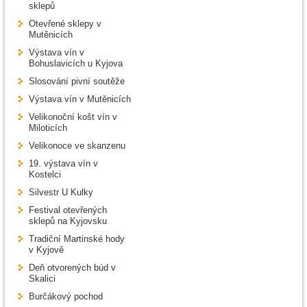
sklepů
Otevřené sklepy v
Mutěnicích
Výstava vín v
Bohuslavicích u Kyjova
Slosování pivní soutěže
Výstava vín v Mutěnicích
Velikonoční košt vín v
Miloticích
Velikonoce ve skanzenu
19. výstava vín v
Kostelci
Silvestr U Kulky
Festival otevřených
sklepů na Kyjovsku
Tradiční Martinské hody
v Kyjově
Deň otvorených búd v
Skalici
Burčákový pochod