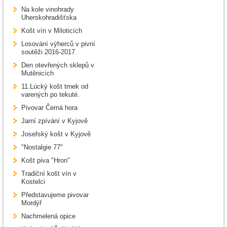
Na kole vinohrady
Uherskohradišťska
Košt vín v Miloticích
Losování výherců v pivní
soutěži 2016-2017
Den otevřených sklepů v
Mutěnicích
11.Lúcký košt trnek od
varených po tekuté.
Pivovar Černá hora
Jarní zpívání v Kyjově
Josefský košt v Kyjově
"Nostalgie 77"
Košt piva "Hron"
Tradiční košt vín v
Kostelci
Představujeme pivovar
Mordýř
Nachmelená opice