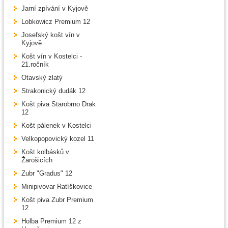
Jarní zpívání v Kyjově
Lobkowicz Premium 12
Josefský košt vín v
Kyjově
Košt vín v Kostelci -
21.ročník
Otavský zlatý
Strakonický dudák 12
Košt piva Starobrno Drak
12
Košt pálenek v Kostelci
Velkopopovický kozel 11
Košt kolbásků v
Žarošicích
Zubr "Gradus" 12
Minipivovar Ratíškovice
Košt piva Zubr Premium
12
Holba Premium 12 z