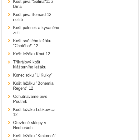
Košt piva "Šalina"11 z
Brna
Košt piva Bernard 12
nefiltr
Košt pálenek a kysaného
zelí
Košt světlého ležáku
"Chotěboř" 12
Košt ležáku Kout 12
Tříkrálový košt
klášterního ležáku
Konec roku "U Kulky"
Košt ležáku "Bohemia
Regent" 12
Ochutnáváme pivo
Poutník
Košt ležáku Lobkowicz
12
Otevřené sklepy v
Nechorách
Košt ležáku "Krakonoš"