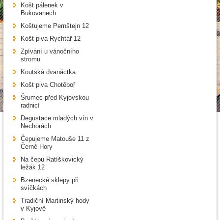
Košt pálenek v
Bukovanech
Koštujeme Pernštejn 12
Košt piva Rychtář 12
Zpívání u vánočního
stromu
Koutská dvanáctka
Košt piva Chotěboř
Šrumec před Kyjovskou
radnicí
Degustace mladých vín v
Nechorách
Čepujeme Matouše 11 z
Černé Hory
Na čepu Ratíškovický
ležák 12
Bzenecké sklepy při
svíčkách
Tradiční Martinský hody
v Kyjově