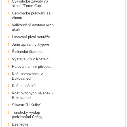
Cyklistické závody na
silnici "Force Cup"
Čejkovické putování za
vínem
Velikonoční výstavy vín v
okolí
Losování pivní soutěže
Jarní zpívání v Kyjově
Šidlenská štamprla
Výstava vín v Kostelci
Putování zimní přírodou
Košt pomazánek v
Bukovanech
Košt klobásků
Košt ovocných pálenek v
Bukovanech
Silvestr "U Kulky"
Turistický výšlap
podzimními Chřiby
Bzenecké