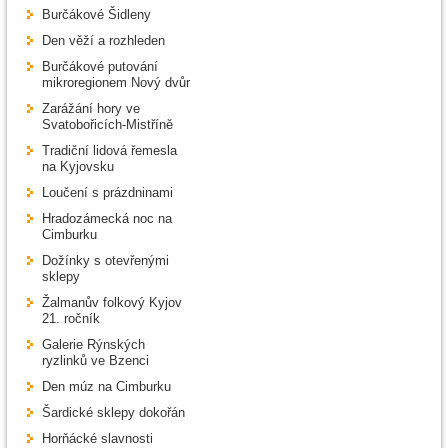
Burčákové Šidleny
Den věží a rozhleden
Burčákové putování
mikroregionem Nový dvůr
Zarážání hory ve
Svatobořicích-Mistříně
Tradiční lidová řemesla
na Kyjovsku
Loučení s prázdninami
Hradozámecká noc na
Cimburku
Dožínky s otevřenými
sklepy
Žalmanův folkový Kyjov
21. ročník
Galerie Rýnských
ryzlinků ve Bzenci
Den múz na Cimburku
Šardické sklepy dokořán
Horňácké slavnosti