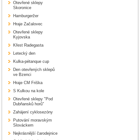
Otevřené sklepy
Skoronice
Hamburgeržer
Hraje Začalovec
Otevřené sklepy
Kyjovska
Křest Radegasta
Letecký den
Kulka-pétanque cup
Den otevřených sklepů
ve Bzenci
Hraje CM Friška
S Kulkou na kole
Otevřené sklepy "Pod
Dubňansků horů"
Zahájení cyklosezóny
Putování moravským
Slováckem
Nejkrásnější čarodejnice