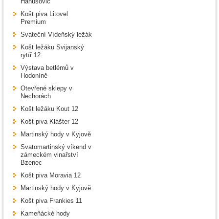
Hanušovic
Košt piva Litovel
Premium
Sváteční Vídeňský ležák
Košt ležáku Svijanský
rytíř 12
Výstava betlémů v
Hodoníně
Otevřené sklepy v
Nechorách
Košt ležáku Kout 12
Košt piva Klášter 12
Martinský hody v Kyjově
Svatomartinský víkend v
zámeckém vinařství
Bzenec
Košt piva Moravia 12
Martinský hody v Kyjově
Košt piva Frankies 11
Kameňácké hody