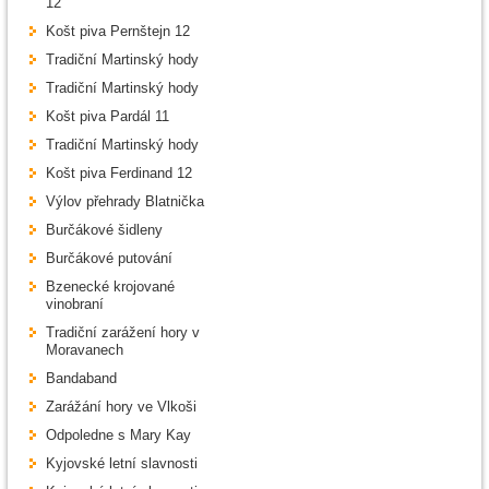
12
Košt piva Pernštejn 12
Tradiční Martinský hody
Tradiční Martinský hody
Košt piva Pardál 11
Tradiční Martinský hody
Košt piva Ferdinand 12
Výlov přehrady Blatnička
Burčákové šidleny
Burčákové putování
Bzenecké krojované
vinobraní
Tradiční zarážení hory v
Moravanech
Bandaband
Zarážání hory ve Vlkoši
Odpoledne s Mary Kay
Kyjovské letní slavnosti