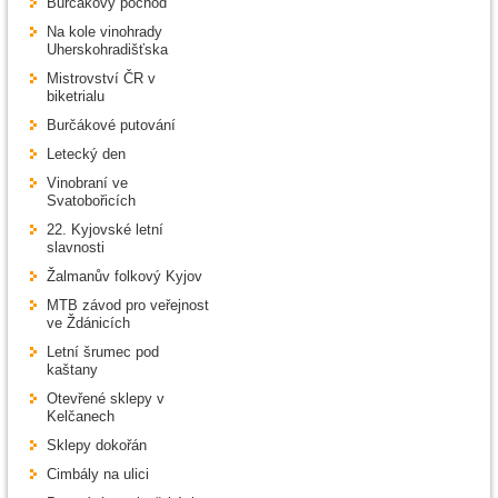
Burčákový pochod
Na kole vinohrady
Uherskohradišťska
Mistrovství ČR v
biketrialu
Burčákové putování
Letecký den
Vinobraní ve
Svatobořicích
22. Kyjovské letní
slavnosti
Žalmanův folkový Kyjov
MTB závod pro veřejnost
ve Ždánicích
Letní šrumec pod
kaštany
Otevřené sklepy v
Kelčanech
Sklepy dokořán
Cimbály na ulici