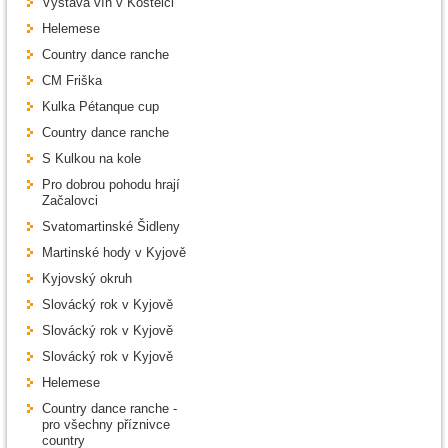
Výstava vín v Kostelci
Helemese
Country dance ranche
CM Friška
Kulka Pétanque cup
Country dance ranche
S Kulkou na kole
Pro dobrou pohodu hrají
Začalovci
Svatomartinské Šidleny
Martinské hody v Kyjově
Kyjovský okruh
Slovácký rok v Kyjově
Slovácký rok v Kyjově
Slovácký rok v Kyjově
Helemese
Country dance ranche -
pro všechny příznivce
country