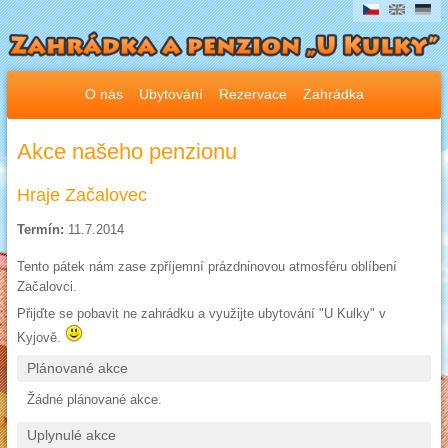
O nás
Ubytování
Rezervace
Zahrádka
Akce našeho penzionu
Hraje Začalovec
Termín:
11.7.2014
Tento pátek nám zase zpříjemní prázdninovou atmosféru oblíbení
Začalovci.
Přijďte se pobavit ne zahrádku a využijte ubytování "U Kulky" v
Kyjově.
Plánované akce
Žádné plánované akce.
Uplynulé akce