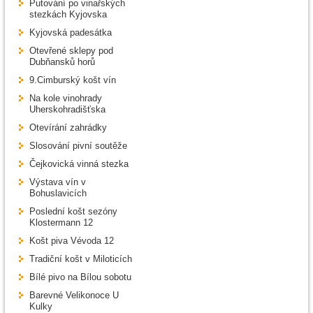
Putování po vinařských
stezkách Kyjovska
Kyjovská padesátka
Otevřené sklepy pod
Dubňansků horů
9.Cimburský košt vín
Na kole vinohrady
Uherskohradišťska
Otevírání zahrádky
Slosování pivní soutěže
Čejkovická vinná stezka
Výstava vín v
Bohuslavicích
Poslední košt sezóny
Klostermann 12
Košt piva Vévoda 12
Tradiční košt v Miloticích
Bílé pivo na Bílou sobotu
Barevné Velikonoce U
Kulky