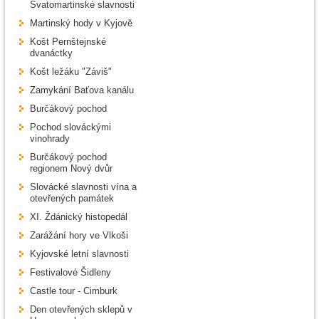
Svatomartinské slavnosti
Martinský hody v Kyjově
Košt Pernštejnské
dvanáctky
Košt ležáku "Záviš"
Zamykání Baťova kanálu
Burčákový pochod
Pochod slováckými
vinohrady
Burčákový pochod
regionem Nový dvůr
Slovácké slavnosti vína a
otevřených památek
XI. Ždánický histopedál
Zarážání hory ve Vlkoši
Kyjovské letní slavnosti
Festivalové Šidleny
Castle tour - Cimburk
Den otevřených sklepů v