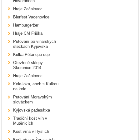
Hovoranech
Hraje Začalovec
Bierfest Vacenovice
Hamburgeržer
Hraje CM Friška
Putování po vinařských
stezkách Kyjovska
Kulka Pétanque cup
Otevřené sklepy
Skoronice 2014
Hraje Začalovec
Kola-loka, aneb s Kulkou
na kole
Putování Moravským
slováckem
Kyjovská padesátka
Tradiční košt vín v
Mutěnicích
Košt vína v Hýslích
Košt vína v Žeravicích