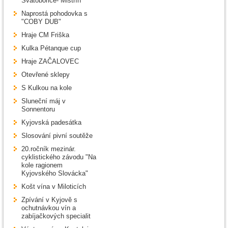
Svatobořice- Mistřín
Naprostá pohodovka s
"COBY DUB"
Hraje CM Friška
Kulka Pétanque cup
Hraje ZAČALOVEC
Otevřené sklepy
S Kulkou na kole
Sluneční máj v
Sonnentoru
Kyjovská padesátka
Slosování pivní soutěže
20.ročník mezinár.
cyklistického závodu "Na
kole ragionem
Kyjovského Slovácka"
Košt vína v Miloticích
Zpívání v Kyjově s
ochutnávkou vín a
zabíjačkových specialit