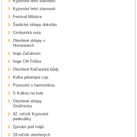
Kyjovské letní slavnosti
Kyjovské letní slavnosti
Festival Milotice
Šardické sklepy dokořán
Cimburská nota
Otevřené sklepy v
Hovoranech
hraje Začalovec
hraje CM Friška
Otevřené Kelčanské bůdy
Kulka pétanque cup.
Posezení s harmonikou
S Kulkou na kole
Otevřené sklepy
Strážnicka
42. ročník Kyjovské
padesátky
Zpívání pod májů
19.ročník otevřených