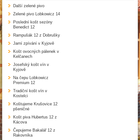
Další zelené pivo
Zelené pivo Lobkowicz 14
Poslední košt sezóny
Benedict 12
Rampušák 12 z Dobrušky
Jarní zpívání v Kyjově
Košt ovocných pálenek v
Kelčanech
Josefský košt vín v
Kyjově
Na čepu Lobkowicz
Premium 12
Tradiční košt vín v
Kostelci
Koštujeme Krušovice 12
pšeničné
Košt piva Hubertus 12 z
Kácova
Čepujeme Bakalář 12 z
Rakovníka