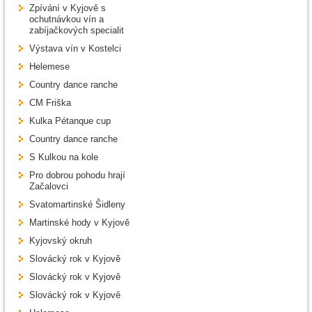
Zpívání v Kyjově s
ochutnávkou vín a
zabíjačkových specialit
Výstava vín v Kostelci
Helemese
Country dance ranche
CM Friška
Kulka Pétanque cup
Country dance ranche
S Kulkou na kole
Pro dobrou pohodu hrají
Začalovci
Svatomartinské Šidleny
Martinské hody v Kyjově
Kyjovský okruh
Slovácký rok v Kyjově
Slovácký rok v Kyjově
Slovácký rok v Kyjově