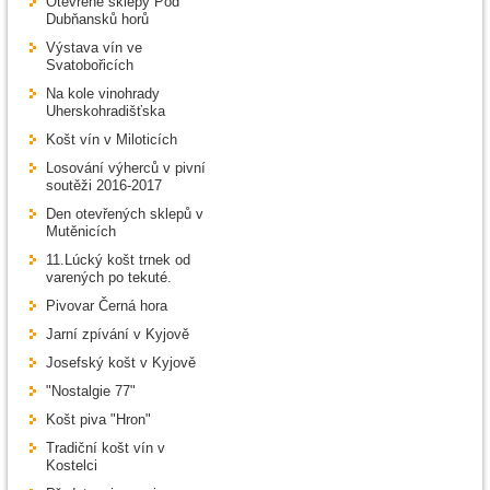
Otevřené sklepy Pod
Dubňansků horů
Výstava vín ve
Svatobořicích
Na kole vinohrady
Uherskohradišťska
Košt vín v Miloticích
Losování výherců v pivní
soutěži 2016-2017
Den otevřených sklepů v
Mutěnicích
11.Lúcký košt trnek od
varených po tekuté.
Pivovar Černá hora
Jarní zpívání v Kyjově
Josefský košt v Kyjově
"Nostalgie 77"
Košt piva "Hron"
Tradiční košt vín v
Kostelci