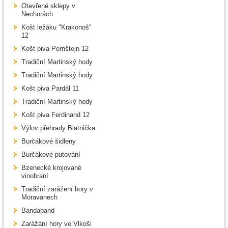
Otevřené sklepy v
Nechorách
Košt ležáku "Krakonoš"
12
Košt piva Pernštejn 12
Tradiční Martinský hody
Tradiční Martinský hody
Košt piva Pardál 11
Tradiční Martinský hody
Košt piva Ferdinand 12
Výlov přehrady Blatnička
Burčákové šidleny
Burčákové putování
Bzenecké krojované
vinobraní
Tradiční zarážení hory v
Moravanech
Bandaband
Zarážání hory ve Vlkoši