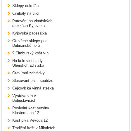
Sklepy dokořán
Cimbály na ulici
Putování po vinařských
stezkách Kyjovska
Kyjovská padesátka
Otevřené sklepy pod
Dubňansků horů
9.Cimburský košt vín
Na kole vinohrady
Uherskohradišťska
Otevírání zahrádky
Slosování pivní soutěže
Čejkovická vinná stezka
Výstava vín v
Bohuslavicích
Poslední košt sezóny
Klostermann 12
Košt piva Vévoda 12
Tradiční košt v Miloticích