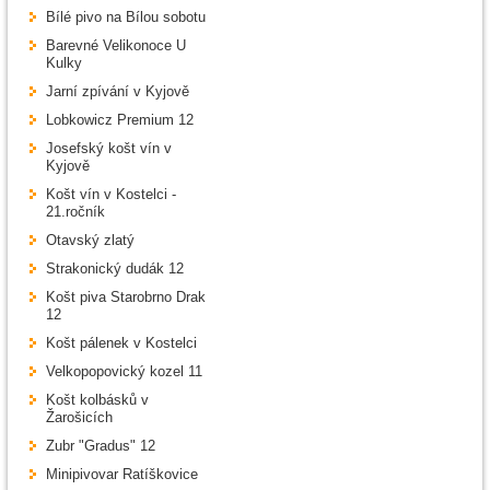
Bílé pivo na Bílou sobotu
Barevné Velikonoce U
Kulky
Jarní zpívání v Kyjově
Lobkowicz Premium 12
Josefský košt vín v
Kyjově
Košt vín v Kostelci -
21.ročník
Otavský zlatý
Strakonický dudák 12
Košt piva Starobrno Drak
12
Košt pálenek v Kostelci
Velkopopovický kozel 11
Košt kolbásků v
Žarošicích
Zubr "Gradus" 12
Minipivovar Ratíškovice