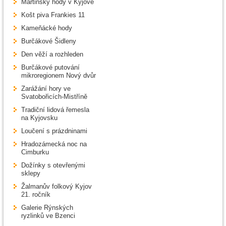
Martinský hody v Kyjově
Košt piva Frankies 11
Kameňácké hody
Burčákové Šidleny
Den věží a rozhleden
Burčákové putování
mikroregionem Nový dvůr
Zarážání hory ve
Svatobořicích-Mistříně
Tradiční lidová řemesla
na Kyjovsku
Loučení s prázdninami
Hradozámecká noc na
Cimburku
Dožínky s otevřenými
sklepy
Žalmanův folkový Kyjov
21. ročník
Galerie Rýnských
ryzlinků ve Bzenci