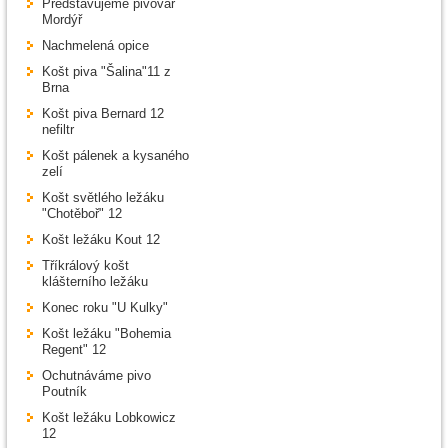
Představujeme pivovar
Mordýř
Nachmelená opice
Košt piva "Šalina"11 z
Brna
Košt piva Bernard 12
nefiltr
Košt pálenek a kysaného
zelí
Košt světlého ležáku
"Chotěboř" 12
Košt ležáku Kout 12
Tříkrálový košt
klášterního ležáku
Konec roku "U Kulky"
Košt ležáku "Bohemia
Regent" 12
Ochutnáváme pivo
Poutník
Košt ležáku Lobkowicz
12