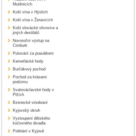
Mutěnicích
Košt vína v Hýslích
Košt vína v Žeravicích
Košt slovácké slivovice a
jiných destilátů
Novoroční výstup na
Cimburk
Putování za prasátkem
Kameňácké hody
Burčákový pochod
Pochod za krásami
podzimu
Svatováclavské hody v
Plžích
Bzenecké vinobraní
Kyjovský okruh
Vystoupení dětského
kočovného divadla
Polétání v Kyjově