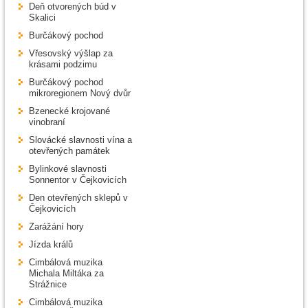
Deň otvorených búd v
Skalici
Burčákový pochod
Vřesovský výšlap za
krásami podzimu
Burčákový pochod
mikroregionem Nový dvůr
Bzenecké krojované
vinobraní
Slovácké slavnosti vína a
otevřených památek
Bylinkové slavnosti
Sonnentor v Čejkovicích
Den otevřených sklepů v
Čejkovicích
Zarážání hory
Jízda králů
Cimbálová muzika
Michala Miltáka za
Strážnice
Cimbálová muzika