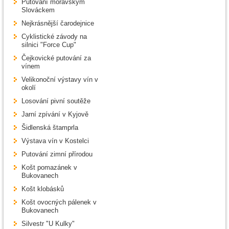
Putování moravským
Slováckem
Nejkrásnější čarodejnice
Cyklistické závody na
silnici "Force Cup"
Čejkovické putování za
vínem
Velikonoční výstavy vín v
okolí
Losování pivní soutěže
Jarní zpívání v Kyjově
Šidlenská štamprla
Výstava vín v Kostelci
Putování zimní přírodou
Košt pomazánek v
Bukovanech
Košt klobásků
Košt ovocných pálenek v
Bukovanech
Silvestr "U Kulky"