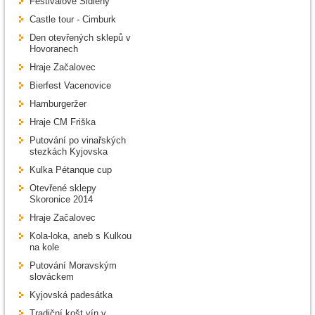
Festivalové Šidleny
Castle tour - Cimburk
Den otevřených sklepů v
Hovoranech
Hraje Začalovec
Bierfest Vacenovice
Hamburgeržer
Hraje CM Friška
Putování po vinařských
stezkách Kyjovska
Kulka Pétanque cup
Otevřené sklepy
Skoronice 2014
Hraje Začalovec
Kola-loka, aneb s Kulkou
na kole
Putování Moravským
slováckem
Kyjovská padesátka
Tradiční košt vín v