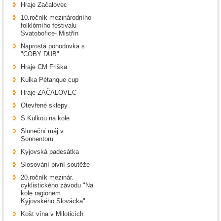
Hraje Začalovec
10.ročník mezinárodního
folklórního festivalu
Svatobořice- Mistřín
Naprostá pohodovka s
"COBY DUB"
Hraje CM Friška
Kulka Pétanque cup
Hraje ZAČALOVEC
Otevřené sklepy
S Kulkou na kole
Sluneční máj v
Sonnentoru
Kyjovská padesátka
Slosování pivní soutěže
20.ročník mezinár.
cyklistického závodu "Na
kole ragionem
Kyjovského Slovácka"
Košt vína v Miloticích