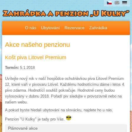
O nás
Ubytování
Rezervace
Zahrádka
Akce našeho penzionu
Košt piva Litovel Premium
Termín:
5.1.2018
Uvítejte nový rok v naší hospůdce ochutnávkou piva Litovel Premium
12, které vaří v pivovaru Litivel. Každému hodnotícímu dáme i letos 4.
pivo zdarma. Hodnotící soutěž pokračuje. Hodnotné ceny budou
vylosovány v dubnu 2018. Pořadí piv sledujte v provozovně nebo na
našem webu.
A pokud byste hledali ubytování na slovácku, najdete ho u nás.
Penzion "U Kulky" je tady pro Vás.
Plánované akce