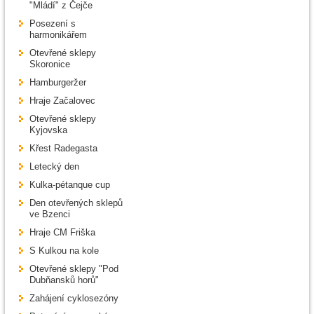
"Mládí" z Čejče
Posezení s
harmonikářem
Otevřené sklepy
Skoronice
Hamburgeržer
Hraje Začalovec
Otevřené sklepy
Kyjovska
Křest Radegasta
Letecký den
Kulka-pétanque cup
Den otevřených sklepů
ve Bzenci
Hraje CM Friška
S Kulkou na kole
Otevřené sklepy "Pod
Dubňansků horů"
Zahájení cyklosezóny