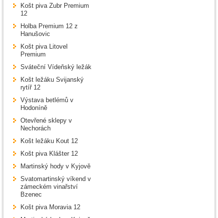
Košt piva Zubr Premium
12
Holba Premium 12 z
Hanušovic
Košt piva Litovel
Premium
Sváteční Vídeňský ležák
Košt ležáku Svijanský
rytíř 12
Výstava betlémů v
Hodoníně
Otevřené sklepy v
Nechorách
Košt ležáku Kout 12
Košt piva Klášter 12
Martinský hody v Kyjově
Svatomartinský víkend v
zámeckém vinařství
Bzenec
Košt piva Moravia 12