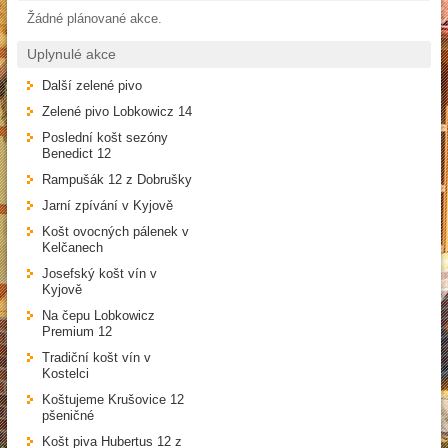
Žádné plánované akce.
Uplynulé akce
Další zelené pivo
Zelené pivo Lobkowicz 14
Poslední košt sezóny
Benedict 12
Rampušák 12 z Dobrušky
Jarní zpívání v Kyjově
Košt ovocných pálenek v
Kelčanech
Josefský košt vín v
Kyjově
Na čepu Lobkowicz
Premium 12
Tradiční košt vín v
Kostelci
Koštujeme Krušovice 12
pšeničné
Košt piva Hubertus 12 z