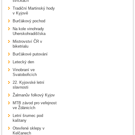
svíčkách
Tradiční Martinský hody
v Kyjově
Burčákový pochod
Na kole vinohrady
Uherskohradišťska
Mistrovství ČR v
biketrialu
Burčákové putování
Letecký den
Vinobraní ve
Svatobořicích
22. Kyjovské letní
slavnosti
Žalmanův folkový Kyjov
MTB závod pro veřejnost
ve Ždánicích
Letní šrumec pod
kaštany
Otevřené sklepy v
Kelčanech