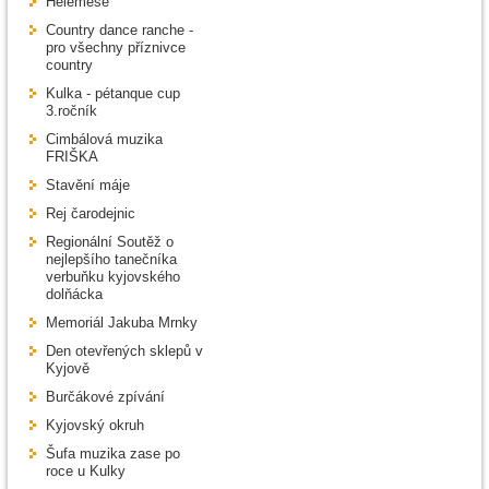
Helemese
Country dance ranche -
pro všechny příznivce
country
Kulka - pétanque cup
3.ročník
Cimbálová muzika
FRIŠKA
Stavění máje
Rej čarodejnic
Regionální Soutěž o
nejlepšího tanečníka
verbuňku kyjovského
dolňácka
Memoriál Jakuba Mrnky
Den otevřených sklepů v
Kyjově
Burčákové zpívání
Kyjovský okruh
Šufa muzika zase po
roce u Kulky