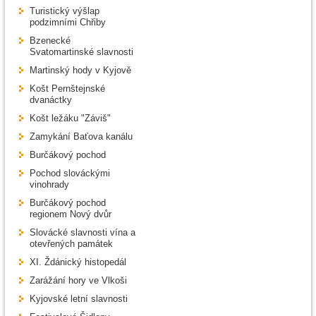
Turistický výšlap
podzimními Chřiby
Bzenecké
Svatomartinské slavnosti
Martinský hody v Kyjově
Košt Pernštejnské
dvanáctky
Košt ležáku "Záviš"
Zamykání Baťova kanálu
Burčákový pochod
Pochod slováckými
vinohrady
Burčákový pochod
regionem Nový dvůr
Slovácké slavnosti vína a
otevřených památek
XI. Ždánický histopedál
Zarážání hory ve Vlkoši
Kyjovské letní slavnosti