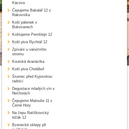
Kácova
Čepujeme Bakalář 12 z
Rakovníka
Košt pálenek v
Bukovanech
Koštujeme Pernštejn 12
Košt piva Rychtář 12
Zpívání u vánočního
stromu
Koutská dvanáctka
Košt piva Chotěboř
Šrumec před Kyjovskou
radnicí
Degustace mladých vín v
Nechorách
Čepujeme Matouše 11 z
Černé Hory
Na čepu Ratíškovický
ležák 12
Bzenecké sklepy při