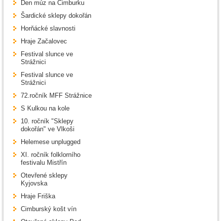
Den múz na Cimburku
Šardické sklepy dokořán
Horňácké slavnosti
Hraje Začalovec
Festival slunce ve
Strážnici
Festival slunce ve
Strážnici
72.ročník MFF Strážnice
S Kulkou na kole
10. ročník "Sklepy
dokořán" ve Vlkoši
Helemese unplugged
XI. ročník folklorního
festivalu Mistřín
Otevřené sklepy
Kyjovska
Hraje Friška
Cimburský košt vín