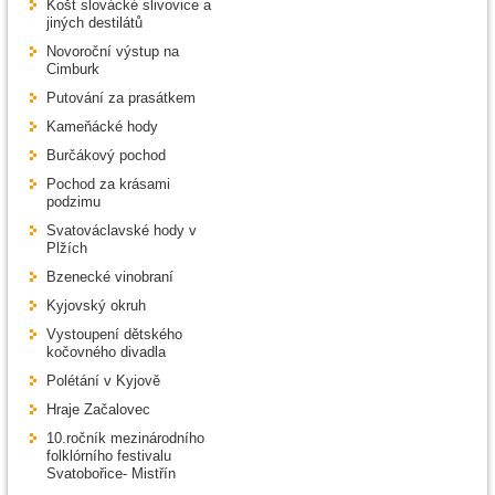
Košt slovácké slivovice a
jiných destilátů
Novoroční výstup na
Cimburk
Putování za prasátkem
Kameňácké hody
Burčákový pochod
Pochod za krásami
podzimu
Svatováclavské hody v
Plžích
Bzenecké vinobraní
Kyjovský okruh
Vystoupení dětského
kočovného divadla
Polétání v Kyjově
Hraje Začalovec
10.ročník mezinárodního
folklórního festivalu
Svatobořice- Mistřín