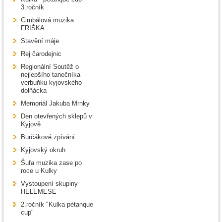
3.ročník
Cimbálová muzika
FRIŠKA
Stavění máje
Rej čarodejnic
Regionální Soutěž o
nejlepšího tanečníka
verbuňku kyjovského
dolňácka
Memoriál Jakuba Mrnky
Den otevřených sklepů v
Kyjově
Burčákové zpívání
Kyjovský okruh
Šufa muzika zase po
roce u Kulky
Vystoupení skupiny
HELEMESE
2.ročník "Kulka pétanque
cup"