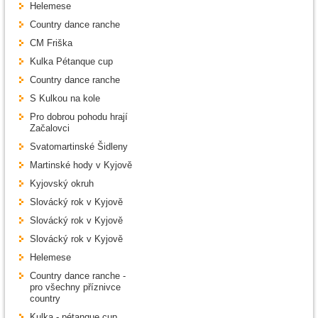
Helemese
Country dance ranche
CM Friška
Kulka Pétanque cup
Country dance ranche
S Kulkou na kole
Pro dobrou pohodu hrají
Začalovci
Svatomartinské Šidleny
Martinské hody v Kyjově
Kyjovský okruh
Slovácký rok v Kyjově
Slovácký rok v Kyjově
Slovácký rok v Kyjově
Helemese
Country dance ranche -
pro všechny příznivce
country
Kulka - pétanque cup