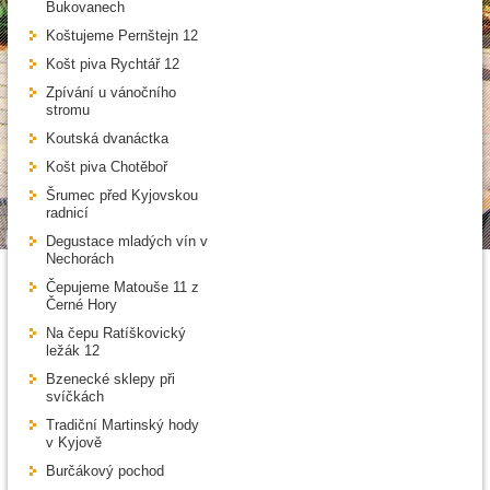
Bukovanech
Koštujeme Pernštejn 12
Košt piva Rychtář 12
Zpívání u vánočního
stromu
Koutská dvanáctka
Košt piva Chotěboř
Šrumec před Kyjovskou
radnicí
Degustace mladých vín v
Nechorách
Čepujeme Matouše 11 z
Černé Hory
Na čepu Ratíškovický
ležák 12
Bzenecké sklepy při
svíčkách
Tradiční Martinský hody
v Kyjově
Burčákový pochod