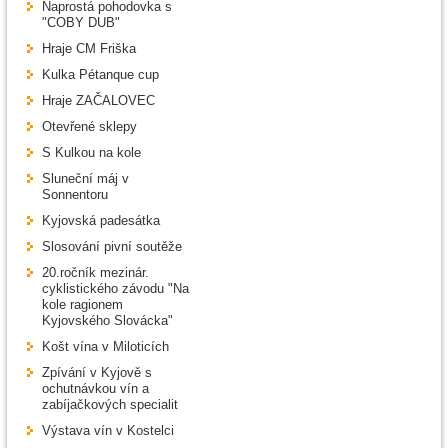
Naprostá pohodovka s
"COBY DUB"
Hraje CM Friška
Kulka Pétanque cup
Hraje ZAČALOVEC
Otevřené sklepy
S Kulkou na kole
Sluneční máj v
Sonnentoru
Kyjovská padesátka
Slosování pivní soutěže
20.ročník mezinár.
cyklistického závodu "Na
kole ragionem
Kyjovského Slovácka"
Košt vína v Miloticích
Zpívání v Kyjově s
ochutnávkou vín a
zabíjačkových specialit
Výstava vín v Kostelci