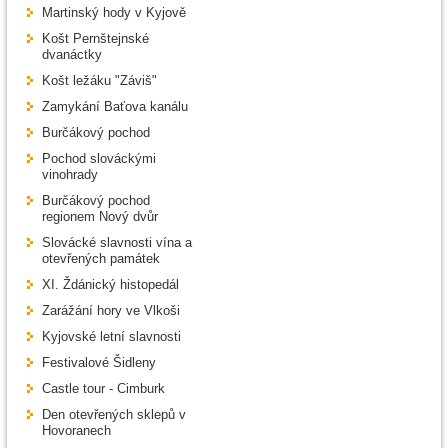
Martinský hody v Kyjově
Košt Pernštejnské
dvanáctky
Košt ležáku "Záviš"
Zamykání Baťova kanálu
Burčákový pochod
Pochod slováckými
vinohrady
Burčákový pochod
regionem Nový dvůr
Slovácké slavnosti vína a
otevřených památek
XI. Ždánický histopedál
Zarážání hory ve Vlkoši
Kyjovské letní slavnosti
Festivalové Šidleny
Castle tour - Cimburk
Den otevřených sklepů v
Hovoranech