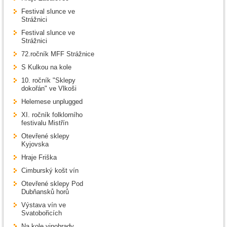
Festival slunce ve
Strážnici
Festival slunce ve
Strážnici
72.ročník MFF Strážnice
S Kulkou na kole
10. ročník "Sklepy
dokořán" ve Vlkoši
Helemese unplugged
XI. ročník folklorního
festivalu Mistřín
Otevřené sklepy
Kyjovska
Hraje Friška
Cimburský košt vín
Otevřené sklepy Pod
Dubňansků horů
Výstava vín ve
Svatobořicích
Na kole vinohrady