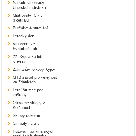
Na kole vinohrady
Uherskohradišťska
Mistrovství ČR v
biketrialu
Burčákové putování
Letecký den
Vinobraní ve
Svatobořicích
22. Kyjovské letní
slavnosti
Žalmanův folkový Kyjov
MTB závod pro veřejnost
ve Ždánicích
Letní šrumec pod
kaštany
Otevřené sklepy v
Kelčanech
Sklepy dokořán
Cimbály na ulici
Putování po vinařských