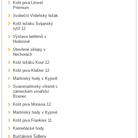
Košt piva Litovel
Premium
Sváteční Vídeňský ležák
Košt ležáku Svijanský
rytíř 12
Výstava betlémů v
Hodoníně
Otevřené sklepy v
Nechorách
Košt ležáku Kout 12
Košt piva Klášter 12
Martinský hody v Kyjově
Svatomartinský víkend v
zámeckém vinařství
Bzenec
Košt piva Moravia 12
Martinský hody v Kyjově
Košt piva Frankies 11
Kameňácké hody
Burčákové Šidleny