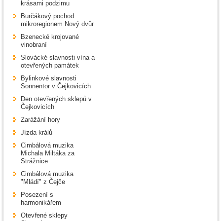
krásami podzimu
Burčákový pochod
mikroregionem Nový dvůr
Bzenecké krojované
vinobraní
Slovácké slavnosti vína a
otevřených památek
Bylinkové slavnosti
Sonnentor v Čejkovicích
Den otevřených sklepů v
Čejkovicích
Zarážání hory
Jízda králů
Cimbálová muzika
Michala Miltáka za
Strážnice
Cimbálová muzika
"Mládí" z Čejče
Posezení s
harmonikářem
Otevřené sklepy