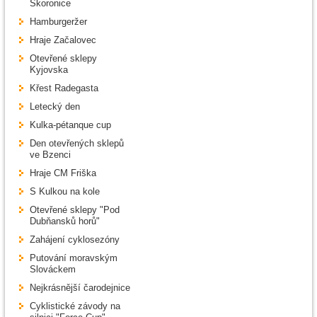
Skoronice
Hamburgeržer
Hraje Začalovec
Otevřené sklepy
Kyjovska
Křest Radegasta
Letecký den
Kulka-pétanque cup
Den otevřených sklepů
ve Bzenci
Hraje CM Friška
S Kulkou na kole
Otevřené sklepy "Pod
Dubňansků horů"
Zahájení cyklosezóny
Putování moravským
Slováckem
Nejkrásnější čarodejnice
Cyklistické závody na