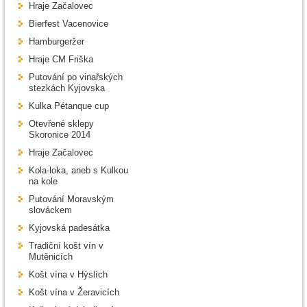
Hraje Začalovec
Bierfest Vacenovice
Hamburgeržer
Hraje CM Friška
Putování po vinařských
stezkách Kyjovska
Kulka Pétanque cup
Otevřené sklepy
Skoronice 2014
Hraje Začalovec
Kola-loka, aneb s Kulkou
na kole
Putování Moravským
slováckem
Kyjovská padesátka
Tradiční košt vín v
Mutěnicích
Košt vína v Hýslích
Košt vína v Žeravicích