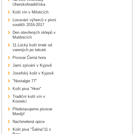
Uherskohradišťska
Košt vín v Miloticích
Losování výherců v pivní
soutěži 2016-2017
Den otevřených sklepů v
Mutěnicích
11.Lúcký košt trnek od
varených po tekuté.
Pivovar Černá hora
Jarní zpívání v Kyjově
Josefský košt v Kyjově
"Nostalgie 77"
Košt piva "Hron"
Tradiční košt vín v
Kostelci
Představujeme pivovar
Mordýř
Nachmelená opice
Košt piva "Šalina"11 z