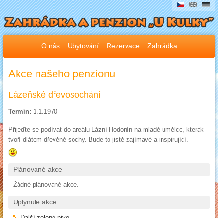
O nás
Ubytování
Rezervace
Zahrádka
Akce našeho penzionu
Lázeňské dřevosochání
Termín:
1.1.1970
Přijeďte se podívat do areálu Lázní Hodonín na mladé umělce, kterak
tvoří dlátem dřevěné sochy. Bude to jistě zajímavé a inspirující.
Plánované akce
Žádné plánované akce.
Uplynulé akce
Další zelené pivo