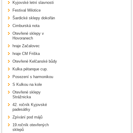
Kyjovské letní slavnosti
Festival Milotice
Šardické sklepy dokořán
Cimburská nota
Otevřené sklepy v
Hovoranech
hraje Začalovec
hraje CM Friška
Otevřené Kelčanské bůdy
Kulka pétanque cup.
Posezení s harmonikou
S Kulkou na kole
Otevřené sklepy
Strážnicka
42. ročník Kyjovské
padesátky
Zpívání pod májů
19.ročník otevřených
sklepů