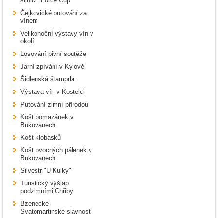
silnici "Force Cup"
Čejkovické putování za
vínem
Velikonoční výstavy vín v
okolí
Losování pivní soutěže
Jarní zpívání v Kyjově
Šidlenská štamprla
Výstava vín v Kostelci
Putování zimní přírodou
Košt pomazánek v
Bukovanech
Košt klobásků
Košt ovocných pálenek v
Bukovanech
Silvestr "U Kulky"
Turistický výšlap
podzimními Chřiby
Bzenecké
Svatomartinské slavnosti