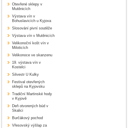
Otevřené sklepy v
Mutěnicích
Výstava vín v
Bohuslavicích u Kyjova
Slosování pivní soutěže
Výstava vín v Mutěnicích
Velikonoční košt vín v
Miloticích
Velikonoce ve skanzenu
19. výstava vín v
Kostelci
Silvestr U Kulky
Festival otevřených
sklepů na Kyjovsku
Tradiční Martinské hody
v Kyjově
Deň otvorených búd v
Skalici
Burčákový pochod
Vřesovský výšlap za