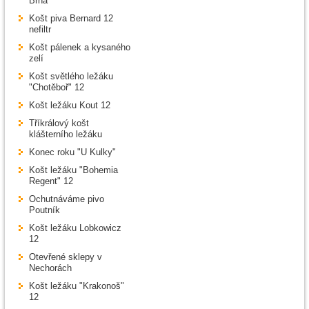
Brna
Košt piva Bernard 12
nefiltr
Košt pálenek a kysaného
zelí
Košt světlého ležáku
"Chotěboř" 12
Košt ležáku Kout 12
Tříkrálový košt
klášterního ležáku
Konec roku "U Kulky"
Košt ležáku "Bohemia
Regent" 12
Ochutnáváme pivo
Poutník
Košt ležáku Lobkowicz
12
Otevřené sklepy v
Nechorách
Košt ležáku "Krakonoš"
12