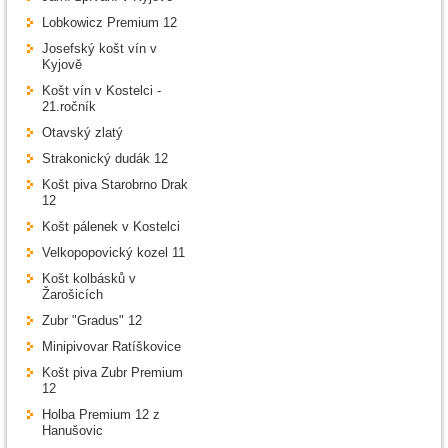
Lobkowicz Premium 12
Josefský košt vín v
Kyjově
Košt vín v Kostelci -
21.ročník
Otavský zlatý
Strakonický dudák 12
Košt piva Starobrno Drak
12
Košt pálenek v Kostelci
Velkopopovický kozel 11
Košt kolbásků v
Žarošicích
Zubr "Gradus" 12
Minipivovar Ratíškovice
Košt piva Zubr Premium
12
Holba Premium 12 z
Hanušovic