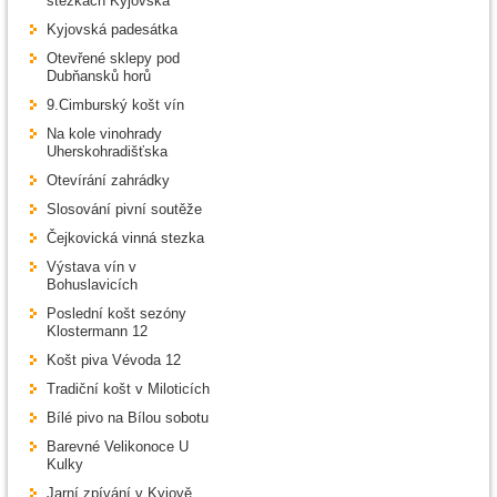
stezkách Kyjovska
Kyjovská padesátka
Otevřené sklepy pod
Dubňansků horů
9.Cimburský košt vín
Na kole vinohrady
Uherskohradišťska
Otevírání zahrádky
Slosování pivní soutěže
Čejkovická vinná stezka
Výstava vín v
Bohuslavicích
Poslední košt sezóny
Klostermann 12
Košt piva Vévoda 12
Tradiční košt v Miloticích
Bílé pivo na Bílou sobotu
Barevné Velikonoce U
Kulky
Jarní zpívání v Kyjově