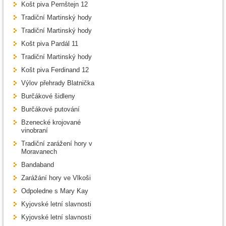
Košt piva Pernštejn 12
Tradiční Martinský hody
Tradiční Martinský hody
Košt piva Pardál 11
Tradiční Martinský hody
Košt piva Ferdinand 12
Výlov přehrady Blatnička
Burčákové šidleny
Burčákové putování
Bzenecké krojované
vinobraní
Tradiční zarážení hory v
Moravanech
Bandaband
Zarážání hory ve Vlkoši
Odpoledne s Mary Kay
Kyjovské letní slavnosti
Kyjovské letní slavnosti