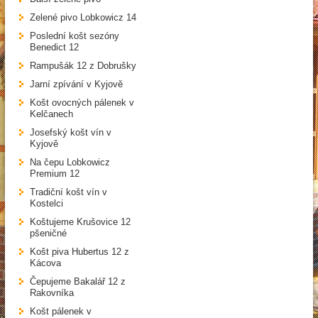
Zelené pivo Lobkowicz 14
Poslední košt sezóny
Benedict 12
Rampušák 12 z Dobrušky
Jarní zpívání v Kyjově
Košt ovocných pálenek v
Kelčanech
Josefský košt vín v
Kyjově
Na čepu Lobkowicz
Premium 12
Tradiční košt vín v
Kostelci
Koštujeme Krušovice 12
pšeničné
Košt piva Hubertus 12 z
Kácova
Čepujeme Bakalář 12 z
Rakovníka
Košt pálenek v