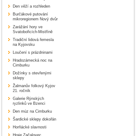
Den věží a rozhleden
Burčákové putování
mikroregionem Nový dvůr
Zarážání hory ve
Svatobořicích-Mistříně
Tradiční lidová řemesla
na Kyjovsku
Loučení s prázdninami
Hradozámecká noc na
Cimburku
Dožínky s otevřenými
sklepy
Žalmanův folkový Kyjov
21. ročník
Galerie Rýnských
ryzlinků ve Bzenci
Den múz na Cimburku
Šardické sklepy dokořán
Horňácké slavnosti
Hraje Začalovec