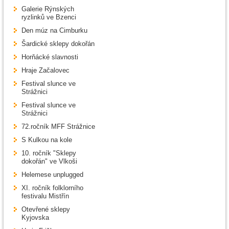
Galerie Rýnských
ryzlinků ve Bzenci
Den múz na Cimburku
Šardické sklepy dokořán
Horňácké slavnosti
Hraje Začalovec
Festival slunce ve
Strážnici
Festival slunce ve
Strážnici
72.ročník MFF Strážnice
S Kulkou na kole
10. ročník "Sklepy
dokořán" ve Vlkoši
Helemese unplugged
XI. ročník folklorního
festivalu Mistřín
Otevřené sklepy
Kyjovska