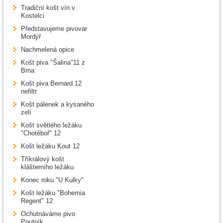
Tradiční košt vín v
Kostelci
Představujeme pivovar
Mordýř
Nachmelená opice
Košt piva "Šalina"11 z
Brna
Košt piva Bernard 12
nefiltr
Košt pálenek a kysaného
zelí
Košt světlého ležáku
"Chotěboř" 12
Košt ležáku Kout 12
Tříkrálový košt
klášterního ležáku
Konec roku "U Kulky"
Košt ležáku "Bohemia
Regent" 12
Ochutnáváme pivo
Poutník