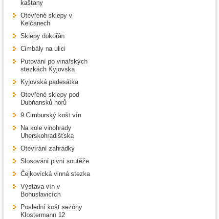
kaštany
Otevřené sklepy v
Kelčanech
Sklepy dokořán
Cimbály na ulici
Putování po vinařských
stezkách Kyjovska
Kyjovská padesátka
Otevřené sklepy pod
Dubňansků horů
9.Cimburský košt vín
Na kole vinohrady
Uherskohradišťska
Otevírání zahrádky
Slosování pivní soutěže
Čejkovická vinná stezka
Výstava vín v
Bohuslavicích
Poslední košt sezóny
Klostermann 12