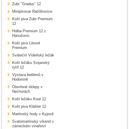
Zubr "Gradus" 12
Minipivovar Ratíškovice
Košt piva Zubr Premium
12
Holba Premium 12 z
Hanušovic
Košt piva Litovel
Premium
Sváteční Vídeňský ležák
Košt ležáku Svijanský
rytíř 12
Výstava betlémů v
Hodoníně
Otevřené sklepy v
Nechorách
Košt ležáku Kout 12
Košt piva Klášter 12
Martinský hody v Kyjově
Svatomartinský víkend v
zámeckém vinařství