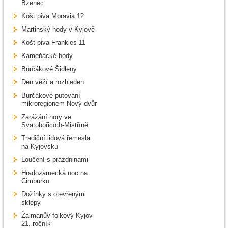
Bzenec
Košt piva Moravia 12
Martinský hody v Kyjově
Košt piva Frankies 11
Kameňácké hody
Burčákové Šidleny
Den věží a rozhleden
Burčákové putování
mikroregionem Nový dvůr
Zarážání hory ve
Svatobořicích-Mistříně
Tradiční lidová řemesla
na Kyjovsku
Loučení s prázdninami
Hradozámecká noc na
Cimburku
Dožínky s otevřenými
sklepy
Žalmanův folkový Kyjov
21. ročník