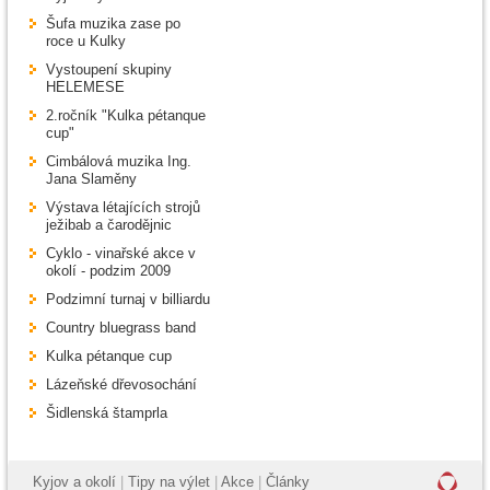
Šufa muzika zase po
roce u Kulky
Vystoupení skupiny
HELEMESE
2.ročník "Kulka pétanque
cup"
Cimbálová muzika Ing.
Jana Slaměny
Výstava létajících strojů
ježibab a čarodějnic
Cyklo - vinařské akce v
okolí - podzim 2009
Podzimní turnaj v billiardu
Country bluegrass band
Kulka pétanque cup
Lázeňské dřevosochání
Šidlenská štamprla
Kyjov a okolí
|
Tipy na výlet
|
Akce
|
Články