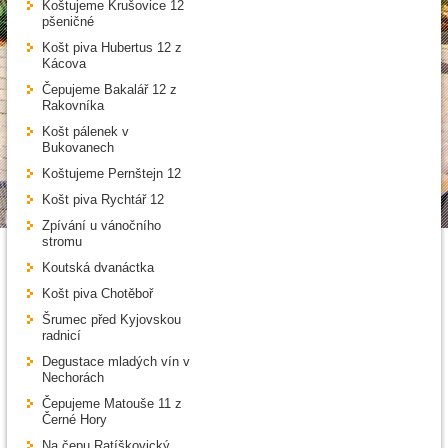
Koštujeme Krušovice 12
pšeničné
Košt piva Hubertus 12 z
Kácova
Čepujeme Bakalář 12 z
Rakovníka
Košt pálenek v
Bukovanech
Koštujeme Pernštejn 12
Košt piva Rychtář 12
Zpívání u vánočního
stromu
Koutská dvanáctka
Košt piva Chotěboř
Šrumec před Kyjovskou
radnicí
Degustace mladých vín v
Nechorách
Čepujeme Matouše 11 z
Černé Hory
Na čepu Ratíškovický