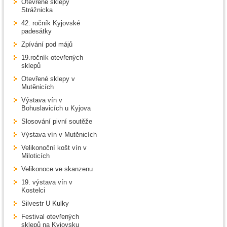
Otevřené sklepy
Strážnicka
42. ročník Kyjovské
padesátky
Zpívání pod májů
19.ročník otevřených
sklepů
Otevřené sklepy v
Mutěnicích
Výstava vín v
Bohuslavicích u Kyjova
Slosování pivní soutěže
Výstava vín v Mutěnicích
Velikonoční košt vín v
Miloticích
Velikonoce ve skanzenu
19. výstava vín v
Kostelci
Silvestr U Kulky
Festival otevřených
sklepů na Kyjovsku