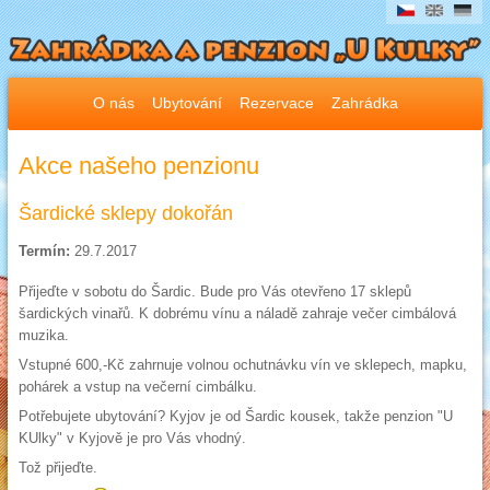
O nás
Ubytování
Rezervace
Zahrádka
Akce našeho penzionu
Šardické sklepy dokořán
Termín:
29.7.2017
Přijeďte v sobotu do Šardic. Bude pro Vás otevřeno 17 sklepů
šardických vinařů. K dobrému vínu a náladě zahraje večer cimbálová
muzika.
Vstupné 600,-Kč zahrnuje volnou ochutnávku vín ve sklepech, mapku,
pohárek a vstup na večerní cimbálku.
Potřebujete ubytování? Kyjov je od Šardic kousek, takže penzion "U
KUlky" v Kyjově je pro Vás vhodný.
Tož přijeďte.