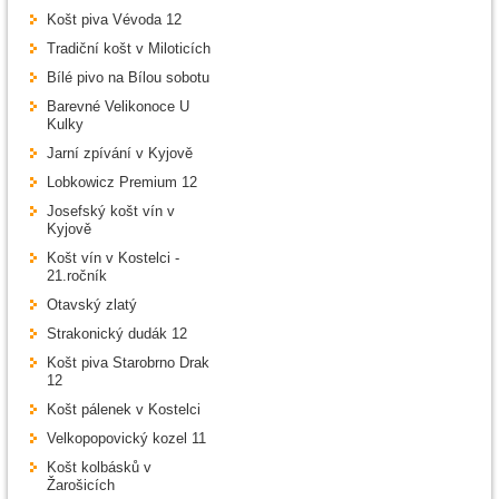
Košt piva Vévoda 12
Tradiční košt v Miloticích
Bílé pivo na Bílou sobotu
Barevné Velikonoce U
Kulky
Jarní zpívání v Kyjově
Lobkowicz Premium 12
Josefský košt vín v
Kyjově
Košt vín v Kostelci -
21.ročník
Otavský zlatý
Strakonický dudák 12
Košt piva Starobrno Drak
12
Košt pálenek v Kostelci
Velkopopovický kozel 11
Košt kolbásků v
Žarošicích