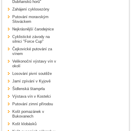
Dubňansků horů"
Zahájení cyklosezóny
Putování moravským
Slováckem
Nejkrásnější čarodejnice
Cyklistické závody na
silnici "Force Cup"
Čejkovické putování za
vínem
Velikonoční výstavy vín v
okolí
Losování pivní soutěže
Jarní zpívání v Kyjově
Šidlenská štamprla
Výstava vín v Kostelci
Putování zimní přírodou
Košt pomazánek v
Bukovanech
Košt klobásků