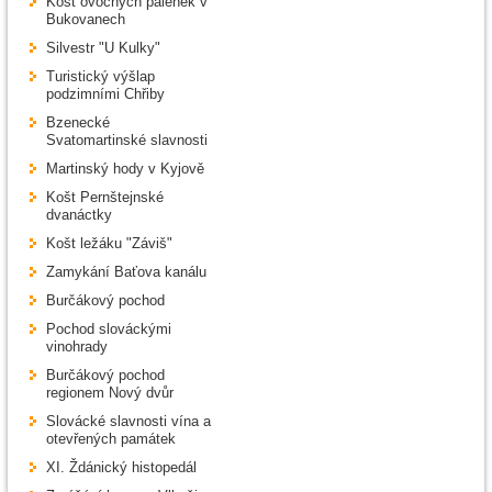
Košt ovocných pálenek v
Bukovanech
Silvestr "U Kulky"
Turistický výšlap
podzimními Chřiby
Bzenecké
Svatomartinské slavnosti
Martinský hody v Kyjově
Košt Pernštejnské
dvanáctky
Košt ležáku "Záviš"
Zamykání Baťova kanálu
Burčákový pochod
Pochod slováckými
vinohrady
Burčákový pochod
regionem Nový dvůr
Slovácké slavnosti vína a
otevřených památek
XI. Ždánický histopedál