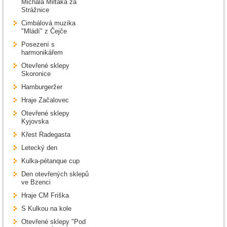
Michala Miltáka za
Strážnice
Cimbálová muzika
"Mládí" z Čejče
Posezení s
harmonikářem
Otevřené sklepy
Skoronice
Hamburgeržer
Hraje Začalovec
Otevřené sklepy
Kyjovska
Křest Radegasta
Letecký den
Kulka-pétanque cup
Den otevřených sklepů
ve Bzenci
Hraje CM Friška
S Kulkou na kole
Otevřené sklepy "Pod