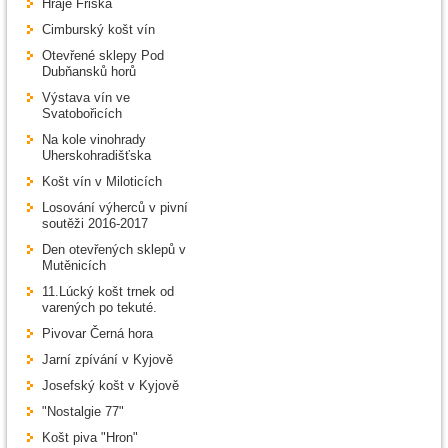
Hraje Friška
Cimburský košt vín
Otevřené sklepy Pod
Dubňansků horů
Výstava vín ve
Svatobořicích
Na kole vinohrady
Uherskohradišťska
Košt vín v Miloticích
Losování výherců v pivní
soutěži 2016-2017
Den otevřených sklepů v
Mutěnicích
11.Lúcký košt trnek od
varených po tekuté.
Pivovar Černá hora
Jarní zpívání v Kyjově
Josefský košt v Kyjově
"Nostalgie 77"
Košt piva "Hron"