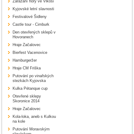
Zarážání hory ve Vlkoši
Kyjovské letní slavnosti
Festivalové Šidleny
Castle tour - Cimburk
Den otevřených sklepů v
Hovoranech
Hraje Začalovec
Bierfest Vacenovice
Hamburgeržer
Hraje CM Friška
Putování po vinařských
stezkách Kyjovska
Kulka Pétanque cup
Otevřené sklepy
Skoronice 2014
Hraje Začalovec
Kola-loka, aneb s Kulkou
na kole
Putování Moravským
slováckem