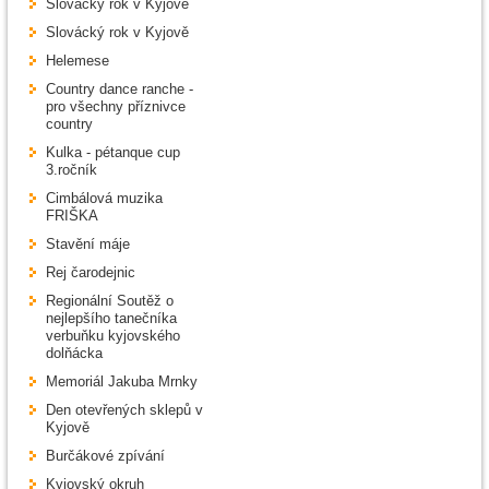
Slovácký rok v Kyjově
Slovácký rok v Kyjově
Helemese
Country dance ranche -
pro všechny příznivce
country
Kulka - pétanque cup
3.ročník
Cimbálová muzika
FRIŠKA
Stavění máje
Rej čarodejnic
Regionální Soutěž o
nejlepšího tanečníka
verbuňku kyjovského
dolňácka
Memoriál Jakuba Mrnky
Den otevřených sklepů v
Kyjově
Burčákové zpívání
Kyjovský okruh