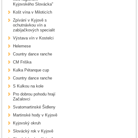
Kyjovského Slovácka"
Košt vína v Miloticích
Zpívání v Kyjově s
ochutnávkou vín a
zabíjačkových specialit
Výstava vín v Kostelci
Helemese
Country dance ranche
CM Friška
Kulka Pétanque cup
Country dance ranche
S Kulkou na kole
Pro dobrou pohodu hrají
Začalovci
Svatomartinské Šidleny
Martinské hody v Kyjově
Kyjovský okruh
Slovácký rok v Kyjově