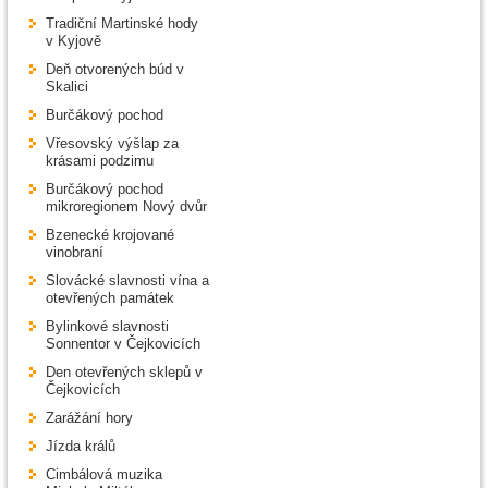
Tradiční Martinské hody
v Kyjově
Deň otvorených búd v
Skalici
Burčákový pochod
Vřesovský výšlap za
krásami podzimu
Burčákový pochod
mikroregionem Nový dvůr
Bzenecké krojované
vinobraní
Slovácké slavnosti vína a
otevřených památek
Bylinkové slavnosti
Sonnentor v Čejkovicích
Den otevřených sklepů v
Čejkovicích
Zarážání hory
Jízda králů
Cimbálová muzika