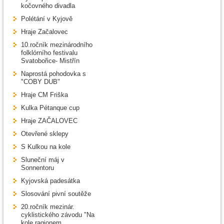
kočovného divadla
Polétání v Kyjově
Hraje Začalovec
10.ročník mezinárodního
folklórního festivalu
Svatobořice- Mistřín
Naprostá pohodovka s
"COBY DUB"
Hraje CM Friška
Kulka Pétanque cup
Hraje ZAČALOVEC
Otevřené sklepy
S Kulkou na kole
Sluneční máj v
Sonnentoru
Kyjovská padesátka
Slosování pivní soutěže
20.ročník mezinár.
cyklistického závodu "Na
kole ragionem