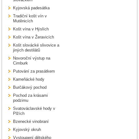
Kyjovská padesátka
Tradiční košt vín v
Mutěnicích
Košt vína v Hýslích
Košt vína v Žeravicích
Košt slovácké slivovice a
jiných destilátů
Novoroční výstup na
Cimburk
Putování za prasátkem
Kameňácké hody
Burčákový pochod
Pochod za krásami
podzimu
Svatováclavské hody v
Plžích
Bzenecké vinobraní
Kyjovský okruh
Vystoupení dětského