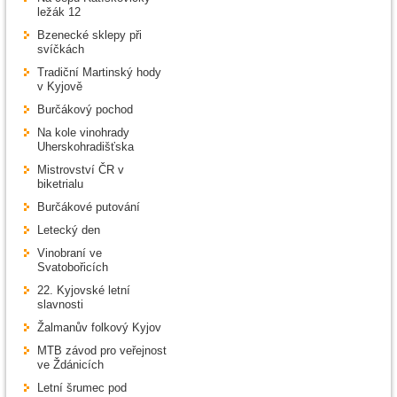
ležák 12
Bzenecké sklepy při
svíčkách
Tradiční Martinský hody
v Kyjově
Burčákový pochod
Na kole vinohrady
Uherskohradišťska
Mistrovství ČR v
biketrialu
Burčákové putování
Letecký den
Vinobraní ve
Svatobořicích
22. Kyjovské letní
slavnosti
Žalmanův folkový Kyjov
MTB závod pro veřejnost
ve Ždánicích
Letní šrumec pod