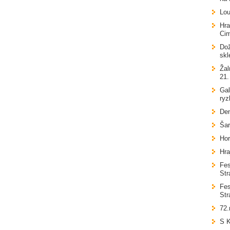
Lou
Hr
Ci
Dož
skl
Žal
21.
Gal
ryz
De
Šar
Hor
Hra
Fes
Str
Fes
Str
72.
S K