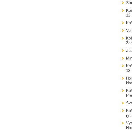
Str
Koš
12
Koš
Vel
Koš
Žar
Zub
Min
Koš
12
Hol
Ha
Koš
Pr
Svá
Koš
ryt
Výs
Ho