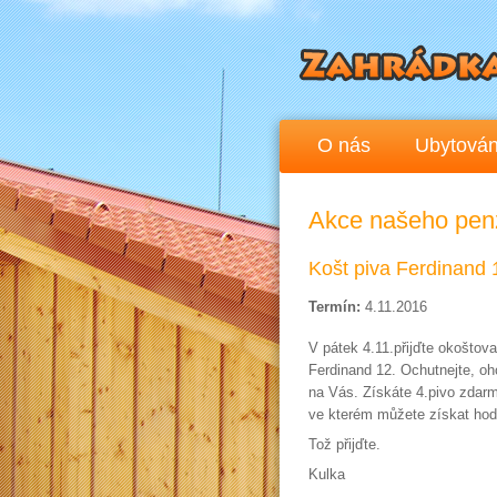
O nás
Ubytován
Akce našeho pen
Košt piva Ferdinand 
Termín:
4.11.2016
V pátek 4.11.přijďte okoštov
Ferdinand 12. Ochutnejte, oh
na Vás. Získáte 4.pivo zdarm
ve kterém můžete získat hod
Tož přijďte.
Kulka