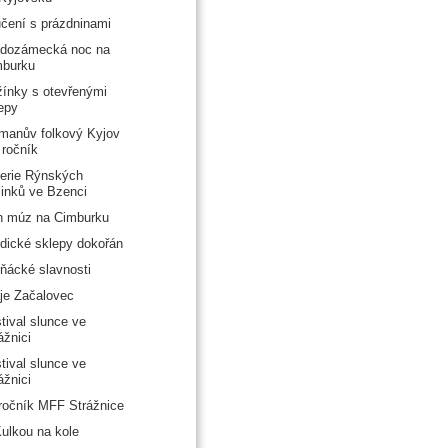
čení s prázdninami
adozámecká noc na
mburku
ínky s otevřenými
epy
manův folkový Kyjov
 ročník
erie Rýnských
linků ve Bzenci
n múz na Cimburku
dické sklepy dokořán
ňácké slavnosti
je Začalovec
tival slunce ve
ážnici
tival slunce ve
ážnici
ročník MFF Strážnice
ulkou na kole