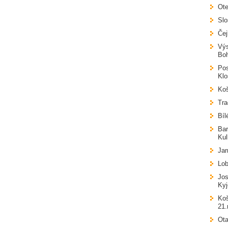
Ote
Slo
Čej
Výs
Boh
Pos
Klo
Koš
Tra
Bíl
Bar
Kul
Jar
Lo
Jos
Kyj
Koš
21.
Ota