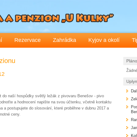
í
Rezervace
Zahrádka
Kyjov a okolí
Ti
zionu
Plán
Žádné
12
Uplyn
Dal
at do naší hospůdky světlý ležák z pivovaru Benešov - pivo
Zel
odnoťte a hodnocení napište na svou účtenku, včetně kontaktu
Pos
a a postupujete do slosování, které proběhne v dubnu 2017 a
Ben
notné ceny.
Ra
Jar
Koš