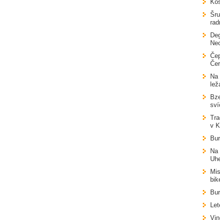
Koš
Šru
rad
Deg
Ne
Čep
Čer
Na 
lež
Bze
sví
Tra
v K
Bu
Na 
Uhe
Mis
bik
Bur
Let
Vin