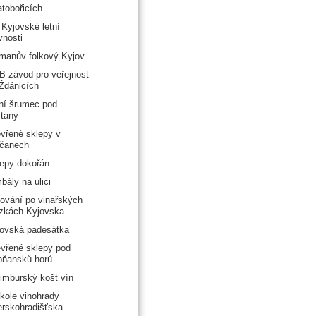
tobořicích
 Kyjovské letní
vnosti
manův folkový Kyjov
 závod pro veřejnost
Ždánicích
ní šrumec pod
tany
vřené sklepy v
lčanech
epy dokořán
bály na ulici
ování po vinařských
zkách Kyjovska
ovská padesátka
vřené sklepy pod
bňansků horů
imburský košt vín
kole vinohrady
rskohradišťska