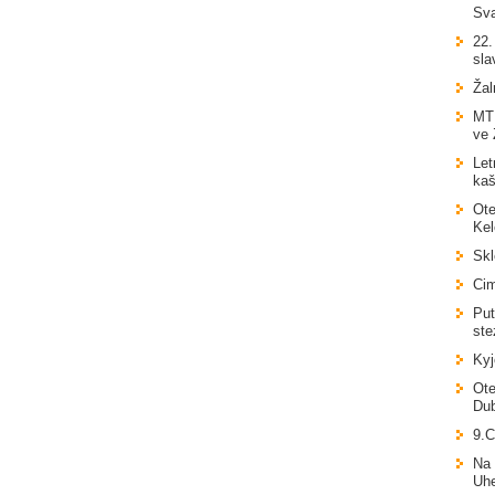
Sva
22.
sla
Žal
MTB
ve 
Let
kaš
Ote
Ke
Skl
Cim
Put
ste
Kyj
Ote
Du
9.C
Na 
Uhe