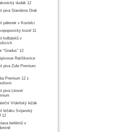
akonický dudák 12
t piva Starobrno Drak
t pálenek v Kostelci
kopopovický kozel 11
t kolbásků v
ošicích
r "Gradus" 12
ipivovar Ratíškovice
t piva Zubr Premium
ba Premium 12 z
nušovic
t piva Litovel
emium
teční Vídeňský ležák
t ležáku Svijanský
íř 12
tava betlémů v
doníně