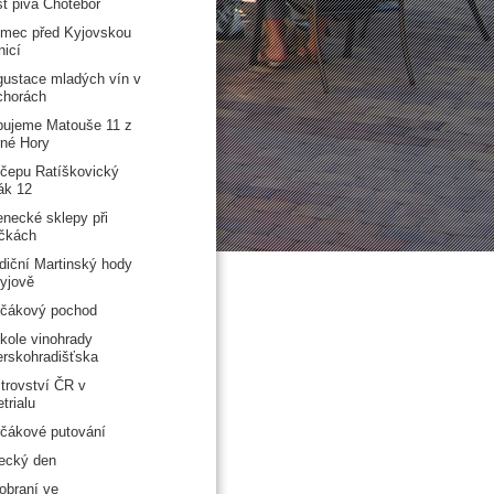
t piva Chotěboř
mec před Kyjovskou
nicí
ustace mladých vín v
chorách
ujeme Matouše 11 z
né Hory
čepu Ratíškovický
ák 12
necké sklepy při
čkách
diční Martinský hody
yjově
rčákový pochod
kole vinohrady
rskohradišťska
trovství ČR v
etrialu
čákové putování
ecký den
obraní ve