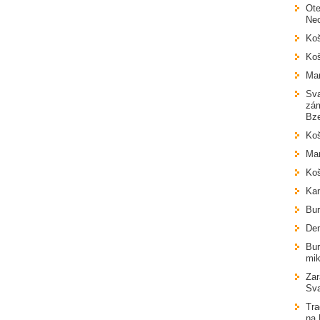
Ote
Ne
Koš
Koš
Mar
Sva
zám
Bz
Koš
Mar
Koš
Ka
Bur
Den
Bur
mik
Zar
Sva
Tra
na 