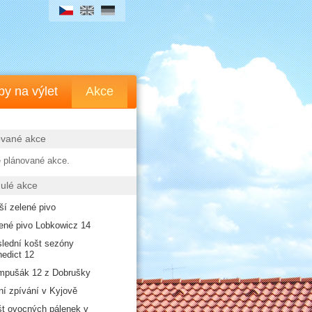
py na výlet
Akce
ované akce
 plánované akce.
ulé akce
ší zelené pivo
ené pivo Lobkowicz 14
lední košt sezóny
edict 12
mpušák 12 z Dobrušky
ní zpívání v Kyjově
t ovocných pálenek v