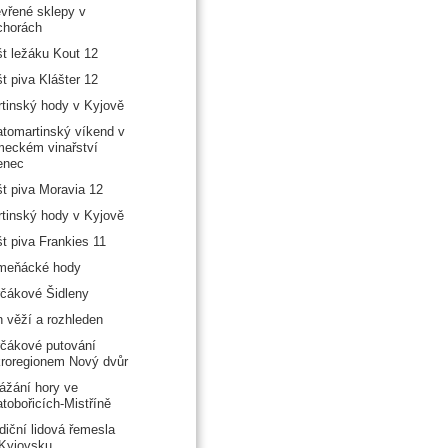
vřené sklepy v
chorách
t ležáku Kout 12
t piva Klášter 12
tinský hody v Kyjově
tomartinský víkend v
eckém vinařství
enec
t piva Moravia 12
tinský hody v Kyjově
t piva Frankies 11
meňácké hody
čákové Šidleny
 věží a rozhleden
čákové putování
roregionem Nový dvůr
ážání hory ve
tobořicích-Mistříně
diční lidová řemesla
Kyjovsku