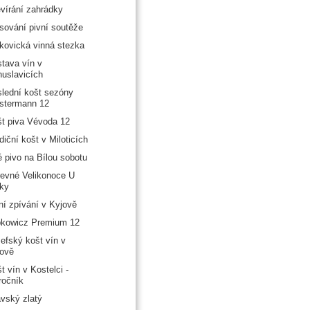
vírání zahrádky
sování pivní soutěže
kovická vinná stezka
tava vín v
uslavicích
lední košt sezóny
stermann 12
t piva Vévoda 12
diční košt v Miloticích
é pivo na Bílou sobotu
evné Velikonoce U
ky
ní zpívání v Kyjově
bkowicz Premium 12
efský košt vín v
ově
t vín v Kostelci -
ročník
vský zlatý