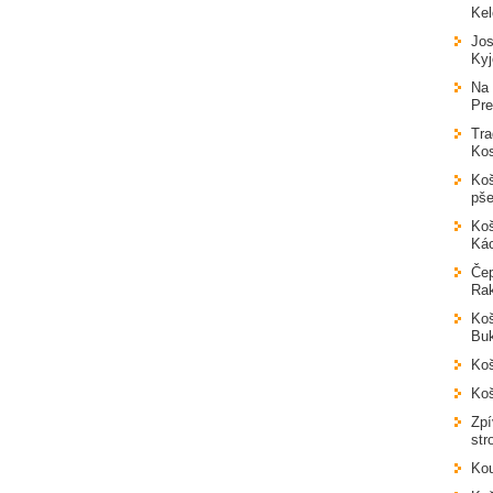
Ke
Jos
Kyj
Na 
Pr
Tra
Kos
Koš
pše
Koš
Ká
Čep
Ra
Koš
Bu
Koš
Koš
Zpí
str
Kou