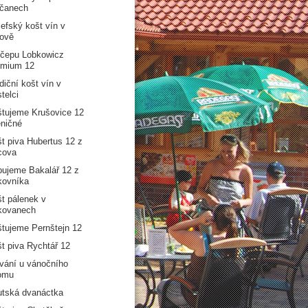
lčanech
efský košt vín v
ově
čepu Lobkowicz
emium 12
diční košt vín v
telci
tujeme Krušovice 12
ničné
t piva Hubertus 12 z
cova
ujeme Bakalář 12 z
kovníka
t pálenek v
kovanech
tujeme Pernštejn 12
t piva Rychtář 12
vání u vánočního
omu
tská dvanáctka