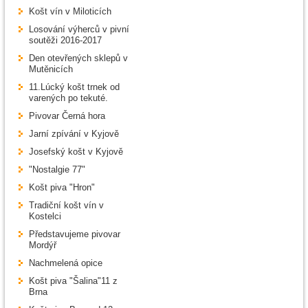
Košt vín v Miloticích
Losování výherců v pivní
soutěži 2016-2017
Den otevřených sklepů v
Mutěnicích
11.Lúcký košt trnek od
varených po tekuté.
Pivovar Černá hora
Jarní zpívání v Kyjově
Josefský košt v Kyjově
"Nostalgie 77"
Košt piva "Hron"
Tradiční košt vín v
Kostelci
Představujeme pivovar
Mordýř
Nachmelená opice
Košt piva "Šalina"11 z
Brna