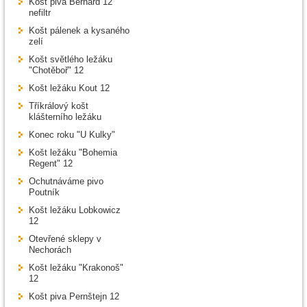
Košt piva Bernard 12
nefiltr
Košt pálenek a kysaného
zelí
Košt světlého ležáku
"Chotěboř" 12
Košt ležáku Kout 12
Tříkrálový košt
klášterního ležáku
Konec roku "U Kulky"
Košt ležáku "Bohemia
Regent" 12
Ochutnáváme pivo
Poutník
Košt ležáku Lobkowicz
12
Otevřené sklepy v
Nechorách
Košt ležáku "Krakonoš"
12
Košt piva Pernštejn 12