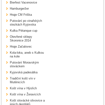
Bierfest Vacenovice
Hamburgeržer
Hraje CM Friška
Putování po vinařských
stezkách Kyjovska
Kulka Pétanque cup
Otevřené sklepy
Skoronice 2014
Hraje Začalovec
Kola-loka, aneb s Kulkou
na kole
Putování Moravským
slováckem
Kyjovská padesátka
Tradiční košt vín v
Mutěnicích
Košt vína v Hýslích
Košt vína v Žeravicích
Košt slovácké slivovice a
jiných destilátů