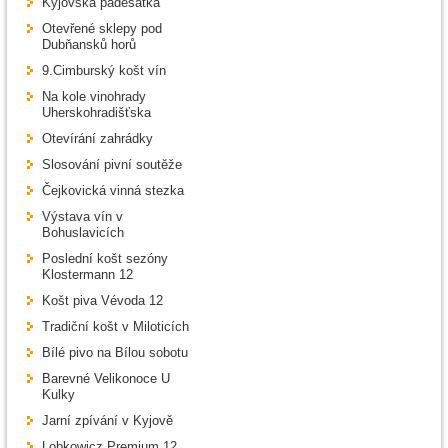
Kyjovská padesátka
Otevřené sklepy pod
Dubňansků horů
9.Cimburský košt vín
Na kole vinohrady
Uherskohradišťska
Otevírání zahrádky
Slosování pivní soutěže
Čejkovická vinná stezka
Výstava vín v
Bohuslavicích
Poslední košt sezóny
Klostermann 12
Košt piva Vévoda 12
Tradiční košt v Miloticích
Bílé pivo na Bílou sobotu
Barevné Velikonoce U
Kulky
Jarní zpívání v Kyjově
Lobkowicz Premium 12