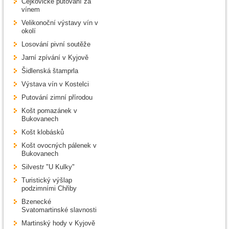
Čejkovické putování za
vínem
Velikonoční výstavy vín v
okolí
Losování pivní soutěže
Jarní zpívání v Kyjově
Šidlenská štamprla
Výstava vín v Kostelci
Putování zimní přírodou
Košt pomazánek v
Bukovanech
Košt klobásků
Košt ovocných pálenek v
Bukovanech
Silvestr "U Kulky"
Turistický výšlap
podzimními Chřiby
Bzenecké
Svatomartinské slavnosti
Martinský hody v Kyjově