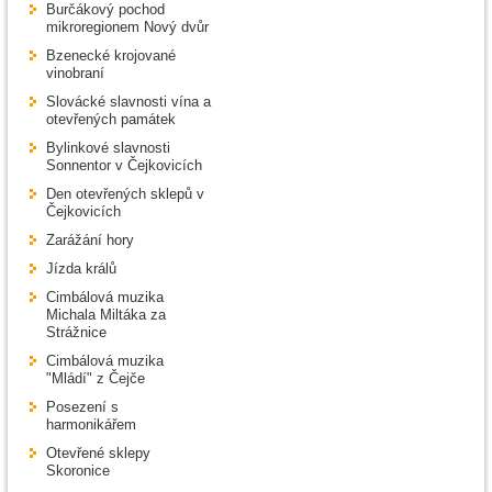
Burčákový pochod
mikroregionem Nový dvůr
Bzenecké krojované
vinobraní
Slovácké slavnosti vína a
otevřených památek
Bylinkové slavnosti
Sonnentor v Čejkovicích
Den otevřených sklepů v
Čejkovicích
Zarážání hory
Jízda králů
Cimbálová muzika
Michala Miltáka za
Strážnice
Cimbálová muzika
"Mládí" z Čejče
Posezení s
harmonikářem
Otevřené sklepy
Skoronice