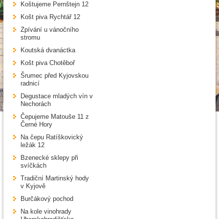
Koštujeme Pernštejn 12
Košt piva Rychtář 12
Zpívání u vánočního
stromu
Koutská dvanáctka
Košt piva Chotěboř
Šrumec před Kyjovskou
radnicí
Degustace mladých vín v
Nechorách
Čepujeme Matouše 11 z
Černé Hory
Na čepu Ratíškovický
ležák 12
Bzenecké sklepy při
svíčkách
Tradiční Martinský hody
v Kyjově
Burčákový pochod
Na kole vinohrady