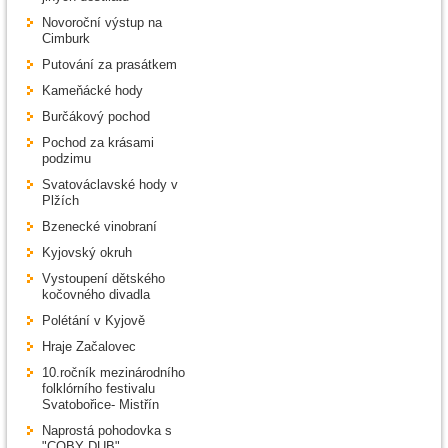
Novoroční výstup na
Cimburk
Putování za prasátkem
Kameňácké hody
Burčákový pochod
Pochod za krásami
podzimu
Svatováclavské hody v
Plžích
Bzenecké vinobraní
Kyjovský okruh
Vystoupení dětského
kočovného divadla
Polétání v Kyjově
Hraje Začalovec
10.ročník mezinárodního
folklórního festivalu
Svatobořice- Mistřín
Naprostá pohodovka s
"COBY DUB"