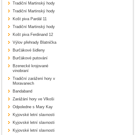
Tradiční Martinský hody
Tradiční Martinský hody
Košt piva Pardál 11
Tradiční Martinský hody
Košt piva Ferdinand 12
Výlov přehrady Blatnička
Burčákové šidleny
Burčákové putování
Bzenecké krojované
vinobraní
Tradiční zarážení hory v
Moravanech
Bandaband
Zarážání hory ve Vlkoši
Odpoledne s Mary Kay
Kyjovské letní slavnosti
Kyjovské letní slavnosti
Kyjovské letní slavnosti