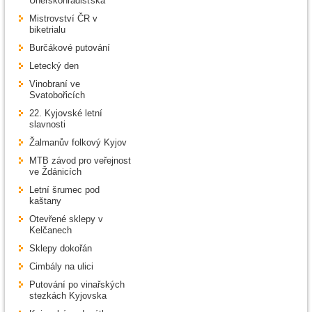
Uherskohradišťska
Mistrovství ČR v
biketrialu
Burčákové putování
Letecký den
Vinobraní ve
Svatobořicích
22. Kyjovské letní
slavnosti
Žalmanův folkový Kyjov
MTB závod pro veřejnost
ve Ždánicích
Letní šrumec pod
kaštany
Otevřené sklepy v
Kelčanech
Sklepy dokořán
Cimbály na ulici
Putování po vinařských
stezkách Kyjovska