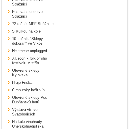
Strážnici
Festival slunce ve
Strážnici
72.ročník MFF Strážnice
S Kulkou na kole
10. ročník "Sklepy
dokořán" ve Vlkoši
Helemese unplugged
XI. ročník folklorního
festivalu Mistřín
Otevřené sklepy
Kyjovska
Hraje Friška
Cimburský košt vín
Otevřené sklepy Pod
Dubňansků horů
Výstava vín ve
Svatobořicích
Na kole vinohrady
Uherskohradišťska