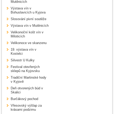
Mutěnicích
Výstava vín v
Bohuslavicích u Kyjova
Slosování pivní soutěže
Výstava vín v Mutěnicích
Velikonoční košt vín v
Miloticích
Velikonoce ve skanzenu
19. výstava vín v
Kostelci
Silvestr U Kulky
Festival otevřených
sklepů na Kyjovsku
Tradiční Martinské hody
v Kyjově
Deň otvorených búd v
Skalici
Burčákový pochod
Vřesovský výšlap za
krásami podzimu