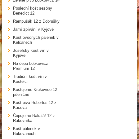
Zelené pivo Lobkowicz 14
Poslední košt sezóny
Benedict 12
Rampušák 12 z Dobrušky
Jarní zpívání v Kyjově
Košt ovocných pálenek v
Kelčanech
Josefský košt vín v
Kyjově
Na čepu Lobkowicz
Premium 12
Tradiční košt vín v
Kostelci
Koštujeme Krušovice 12
pšeničné
Košt piva Hubertus 12 z
Kácova
Čepujeme Bakalář 12 z
Rakovníka
Košt pálenek v
Bukovanech