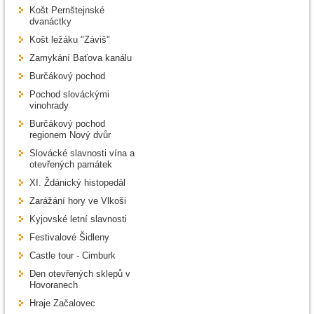
Košt Pernštejnské
dvanáctky
Košt ležáku "Záviš"
Zamykání Baťova kanálu
Burčákový pochod
Pochod slováckými
vinohrady
Burčákový pochod
regionem Nový dvůr
Slovácké slavnosti vína a
otevřených památek
XI. Ždánický histopedál
Zarážání hory ve Vlkoši
Kyjovské letní slavnosti
Festivalové Šidleny
Castle tour - Cimburk
Den otevřených sklepů v
Hovoranech
Hraje Začalovec