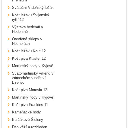
Premium
Sváteční Vídeňský ležák
Košt ležáku Svijanský
rytíř 12
Výstava betlémů v
Hodoníně
Otevřené sklepy v
Nechorách
Košt ležáku Kout 12
Košt piva Klášter 12
Martinský hody v Kyjově
Svatomartinský víkend v
zámeckém vinařství
Bzenec
Košt piva Moravia 12
Martinský hody v Kyjově
Košt piva Frankies 11
Kameňácké hody
Burčákové Šidleny
Den věží a rozhleden