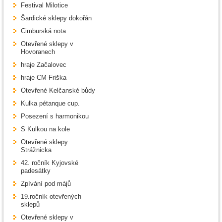
Festival Milotice
Šardické sklepy dokořán
Cimburská nota
Otevřené sklepy v
Hovoranech
hraje Začalovec
hraje CM Friška
Otevřené Kelčanské bůdy
Kulka pétanque cup.
Posezení s harmonikou
S Kulkou na kole
Otevřené sklepy
Strážnicka
42. ročník Kyjovské
padesátky
Zpívání pod májů
19.ročník otevřených
sklepů
Otevřené sklepy v