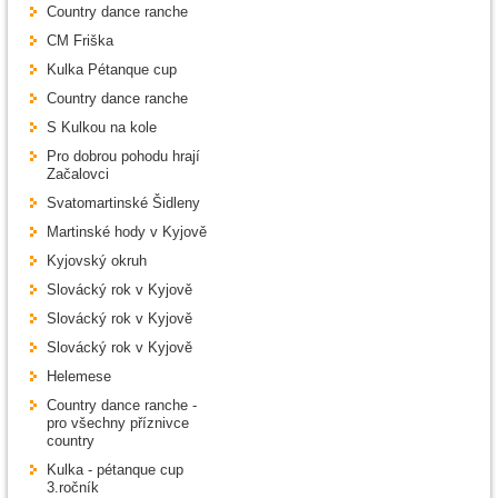
Country dance ranche
CM Friška
Kulka Pétanque cup
Country dance ranche
S Kulkou na kole
Pro dobrou pohodu hrají
Začalovci
Svatomartinské Šidleny
Martinské hody v Kyjově
Kyjovský okruh
Slovácký rok v Kyjově
Slovácký rok v Kyjově
Slovácký rok v Kyjově
Helemese
Country dance ranche -
pro všechny příznivce
country
Kulka - pétanque cup
3.ročník