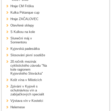
Hraje CM Friška
Kulka Pétanque cup
Hraje ZAČALOVEC
Otevřené sklepy
S Kulkou na kole
Sluneční máj v
Sonnentoru
Kyjovská padesátka
Slosování pivní soutěže
20.ročník mezinár.
cyklistického závodu "Na
kole ragionem
Kyjovského Slovácka"
Košt vína v Miloticích
Zpívání v Kyjově s
ochutnávkou vín a
zabíjačkových specialit
Výstava vín v Kostelci
Helemese