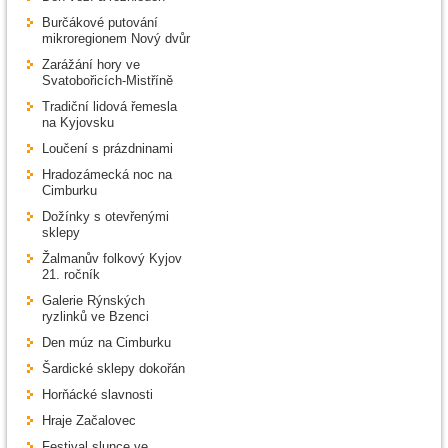
Burčákové putování
mikroregionem Nový dvůr
Zarážání hory ve
Svatobořicích-Mistříně
Tradiční lidová řemesla
na Kyjovsku
Loučení s prázdninami
Hradozámecká noc na
Cimburku
Dožínky s otevřenými
sklepy
Žalmanův folkový Kyjov
21. ročník
Galerie Rýnských
ryzlinků ve Bzenci
Den múz na Cimburku
Šardické sklepy dokořán
Horňácké slavnosti
Hraje Začalovec
Festival slunce ve