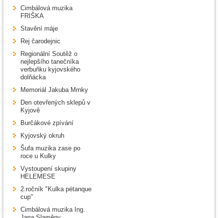
Cimbálová muzika
FRIŠKA
Stavění máje
Rej čarodejnic
Regionální Soutěž o
nejlepšího tanečníka
verbuňku kyjovského
dolňácka
Memoriál Jakuba Mrnky
Den otevřených sklepů v
Kyjově
Burčákové zpívání
Kyjovský okruh
Šufa muzika zase po
roce u Kulky
Vystoupení skupiny
HELEMESE
2.ročník "Kulka pétanque
cup"
Cimbálová muzika Ing.
Jana Slaměny