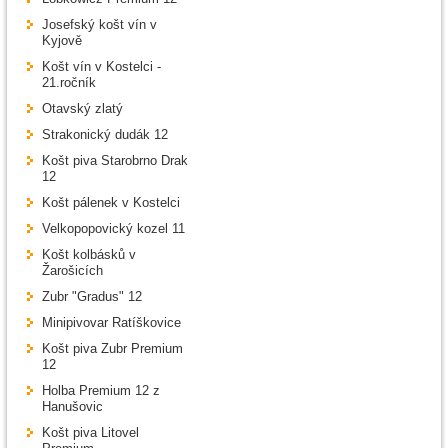
Josefský košt vín v
Kyjově
Košt vín v Kostelci -
21.ročník
Otavský zlatý
Strakonický dudák 12
Košt piva Starobrno Drak
12
Košt pálenek v Kostelci
Velkopopovický kozel 11
Košt kolbásků v
Žarošicích
Zubr "Gradus" 12
Minipivovar Ratíškovice
Košt piva Zubr Premium
12
Holba Premium 12 z
Hanušovic
Košt piva Litovel